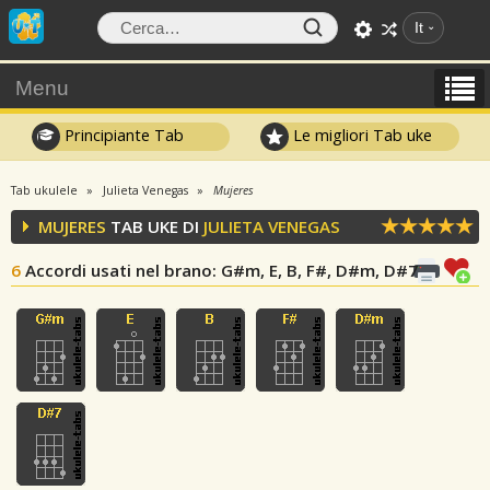
It
Menu
Principiante Tab
Le migliori Tab uke
Tab ukulele
Julieta Venegas
Mujeres
MUJERES
TAB UKE DI
JULIETA VENEGAS
6
Accordi usati nel brano
: G#m, E, B, F#, D#m, D#7