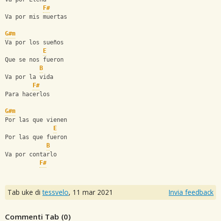
F#
Va por mis muertas
G#m
Va por los sueños
E
Que se nos fueron
B
Va por la vida
F#
Para hacerlos
G#m
Por las que vienen
E
Por las que fueron
B
Va por contarlo
F#
Tab uke di
tessvelo
,
11 mar 2021
Invia feedback
Commenti Tab (
0
)