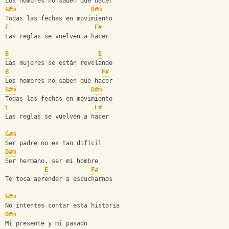
Los hombres no saben qué hacer
G#m
D#m
Todas las fechas en movimiento
E
F#
Las reglas se vuelven a hacer
B
E
Las mujeres se están revelando
B
F#
Los hombres no saben qué hacer
G#m
D#m
Todas las fechas en movimiento
E
F#
Las reglas se vuelven a hacer
G#m
Ser padre no es tan difícil
D#m
Ser hermano, ser mi hombre
E
F#
Te toca aprender a escucharnos
G#m
No intentes contar esta historia
D#m
Mi presente y mi pasado