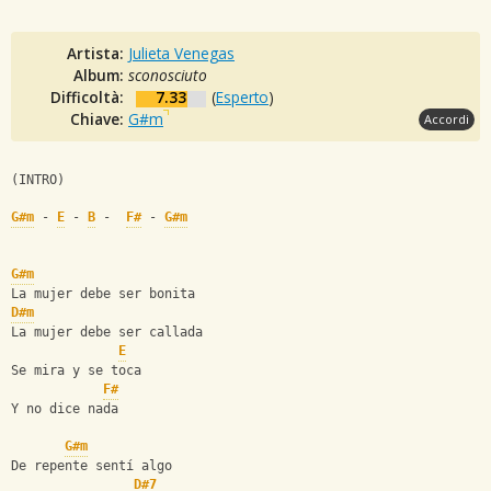
Artista:
Julieta Venegas
Album:
sconosciuto
Difficoltà:
7.33
(
Esperto
)
Chiave:
G#m
Accordi
(INTRO)
G#m
 - 
E
 - 
B
 -  
F#
 - 
G#m
G#m
La mujer debe ser bonita
D#m
La mujer debe ser callada
E
Se mira y se toca
F#
Y no dice nada
G#m
De repente sentí algo
D#7