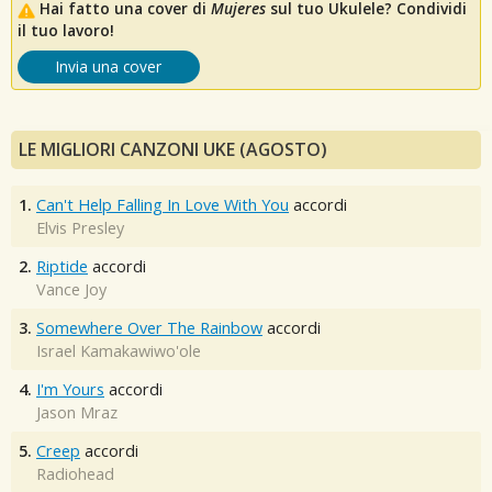
Hai fatto una cover di
Mujeres
sul tuo Ukulele? Condividi
il tuo lavoro!
Invia una cover
LE MIGLIORI CANZONI UKE (AGOSTO)
1.
Can't Help Falling In Love With You
accordi
Elvis Presley
2.
Riptide
accordi
Vance Joy
3.
Somewhere Over The Rainbow
accordi
Israel Kamakawiwo'ole
4.
I'm Yours
accordi
Jason Mraz
5.
Creep
accordi
Radiohead