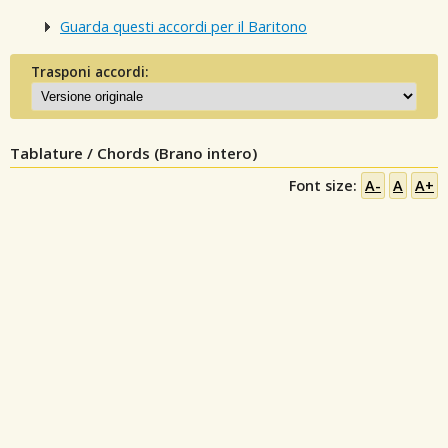
Guarda questi accordi per il Baritono
Trasponi accordi:
Tablature / Chords (Brano intero)
Font size:
A-
A
A+