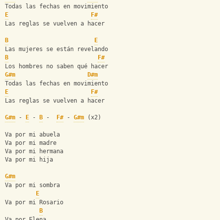
Todas las fechas en movimiento
E
F#
Las reglas se vuelven a hacer
B
E
Las mujeres se están revelando
B
F#
Los hombres no saben qué hacer
G#m
D#m
Todas las fechas en movimiento
E
F#
Las reglas se vuelven a hacer
G#m
 - 
E
 - 
B
 -  
F#
 - 
G#m
 (x2)
Va por mi abuela
Va por mi madre
Va por mi hermana
Va por mi hija
G#m
Va por mi sombra
E
Va por mi Rosario
B
Va por Elena