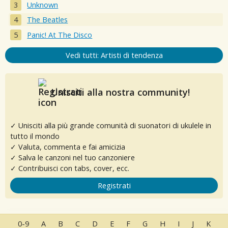
Unknown
The Beatles
Panic! At The Disco
Vedi tutti: Artisti di tendenza
Unisciti alla nostra community!
✓ Unisciti alla più grande comunità di suonatori di ukulele in
tutto il mondo
✓ Valuta, commenta e fai amicizia
✓ Salva le canzoni nel tuo canzoniere
✓ Contribuisci con tabs, cover, ecc.
Registrati
0-9
A
B
C
D
E
F
G
H
I
J
K