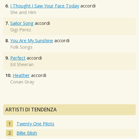
6.
I Thought I Saw Your Face Today
accordi
She and Him
7.
Sailor Song
accordi
Gigi Perez
8.
You Are My Sunshine
accordi
Folk Songs
9.
Perfect
accordi
Ed Sheeran
10.
Heather
accordi
Conan Gray
ARTISTI DI TENDENZA
Twenty One Pilots
Billie Eilish