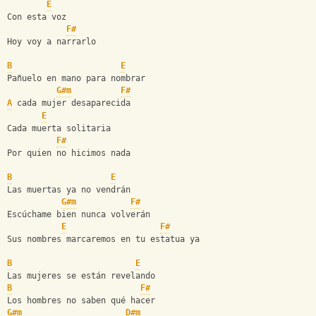
E
Con esta voz
F#
Hoy voy a narrarlo
B
E
Pañuelo en mano para nombrar
G#m
F#
A
 cada mujer desaparecida
E
Cada muerta solitaria
F#
Por quien no hicimos nada
B
E
Las muertas ya no vendrán
G#m
F#
Escúchame bien nunca volverán
E
F#
Sus nombres marcaremos en tu estatua ya
B
E
Las mujeres se están revelando
B
F#
Los hombres no saben qué hacer
G#m
D#m