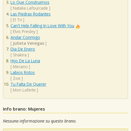
Lo Que Construimos
[
Natalia Lafourcade
]
Las Piedras Rodantes
[
El Tri
]
Can't Help Falling In Love With You
[
Elvis Presley
]
Andar Conmigo
[
Julieta Venegas
]
Dia De Enero
[
Shakira
]
Hijo De La Luna
[
Mecano
]
Labios Rotos
[
Zoe
]
Tu Falta De Querer
[
Mon Laferte
]
Info brano: Mujeres
Nessuna informazione su questo brano.