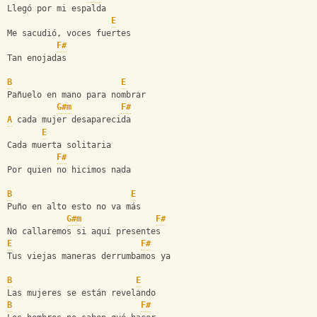
Llegó por mi espalda
E
Me sacudió, voces fuertes
F#
Tan enojadas
B
E
Pañuelo en mano para nombrar
G#m
F#
A
 cada mujer desaparecida
E
Cada muerta solitaria
F#
Por quien no hicimos nada
B
E
Puño en alto esto no va más
G#m
F#
No callaremos si aquí presentes
E
F#
Tus viejas maneras derrumbamos ya
B
E
Las mujeres se están revelando
B
F#