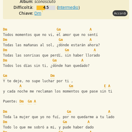
Album:
sconosciuto
Difficoltà:
4.5
(
Intermedio
)
Chiave:
Dm
Accordi
Dm
Gm
A
Todos momentos que no vi, el amor que no sentí
Dm
Gm
A
Todas las mañanas al sol, ¿dónde estarán ahora?
Dm
Gm
A
Todas las sonrisas que perdí, sin haber llorado
Dm
Gm
A
Todos los días sin ti, ¿dónde han quedado?
Gm
Dm
Y te deje, no supe luchar por ti ,
A
Gm
E
A
y cada noche me reclaman los momentos que pase sin ti
Puente: 
Dm
Gm
A
Dm
Gm
A
Toda la mujer que yo no fuí, por no quedarme a tu lado
Dm
Gm
A
Todo lo que me sobró a mi, y pude haber dado