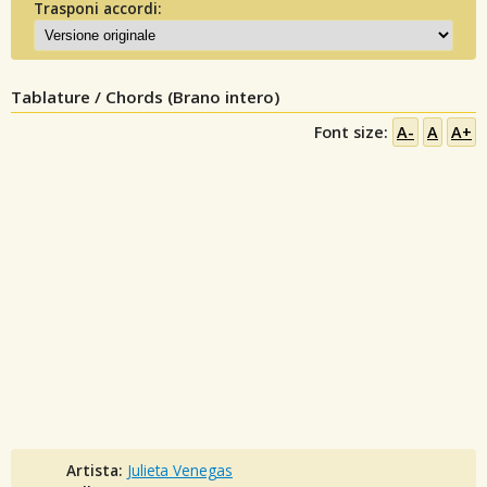
Trasponi accordi:
Tablature / Chords (Brano intero)
Font size:
A-
A
A+
Artista:
Julieta Venegas