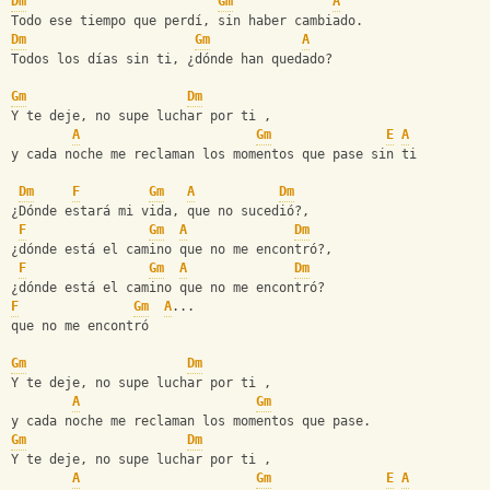
Dm
Gm
A
Todo ese tiempo que perdí, sin haber cambiado.
Dm
Gm
A
Todos los días sin ti, ¿dónde han quedado?
Gm
Dm
Y te deje, no supe luchar por ti ,
A
Gm
E
A
y cada noche me reclaman los momentos que pase sin ti
Dm
F
Gm
A
Dm
¿Dónde estará mi vida, que no sucedió?,
F
Gm
A
Dm
¿dónde está el camino que no me encontró?,
F
Gm
A
Dm
¿dónde está el camino que no me encontró?
F
Gm
A
...
que no me encontró
Gm
Dm
Y te deje, no supe luchar por ti ,
A
Gm
y cada noche me reclaman los momentos que pase.
Gm
Dm
Y te deje, no supe luchar por ti ,
A
Gm
E
A