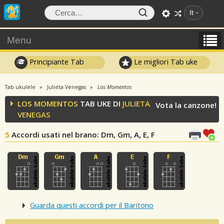
It
Menu
Principiante Tab
Le migliori Tab uke
Tab ukulele
Julieta Venegas
Los Momentos
LOS MOMENTOS
TAB UKE DI
JULIETA
Vota la canzone!
VENEGAS
5
Accordi usati nel brano
: Dm, Gm, A, E, F
Guarda questi accordi per il Baritono