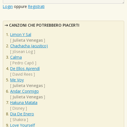
Login
oppure
Registrati
CANZONI CHE POTREBBERO PIACERTI
Limon Y Sal
[
Julieta Venegas
]
Chachacha (acustico)
[
Jósean Log
]
Calma
[
Pedro Capó
]
De Ellos Aprendí
[
David Rees
]
Me Voy
[
Julieta Venegas
]
Andar Conmigo
[
Julieta Venegas
]
Hakuna Matata
[
Disney
]
Dia De Enero
[
Shakira
]
Love Yourself