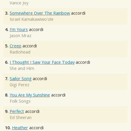
Vance Joy
3.
Somewhere Over The Rainbow
accordi
Israel Kamakawiwo'ole
4.
I'm Yours
accordi
Jason Mraz
5.
Creep
accordi
Radiohead
6.
I Thought I Saw Your Face Today
accordi
She and Him
7.
Sailor Song
accordi
Gigi Perez
8.
You Are My Sunshine
accordi
Folk Songs
9.
Perfect
accordi
Ed Sheeran
10.
Heather
accordi