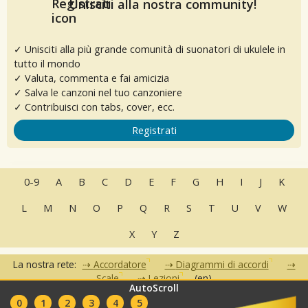
Unisciti alla nostra community!
✓ Unisciti alla più grande comunità di suonatori di ukulele in
tutto il mondo
✓ Valuta, commenta e fai amicizia
✓ Salva le canzoni nel tuo canzoniere
✓ Contribuisci con tabs, cover, ecc.
Registrati
0-9
A
B
C
D
E
F
G
H
I
J
K
L
M
N
O
P
Q
R
S
T
U
V
W
X
Y
Z
La nostra rete:
Accordatore
Diagrammi di accordi
Scale
Lezioni
(en)
AutoScroll
•
•
•
•
•
0
1
2
3
4
5
FAQ
Contatti
Condizioni d'uso
Privacy
Partner
Club