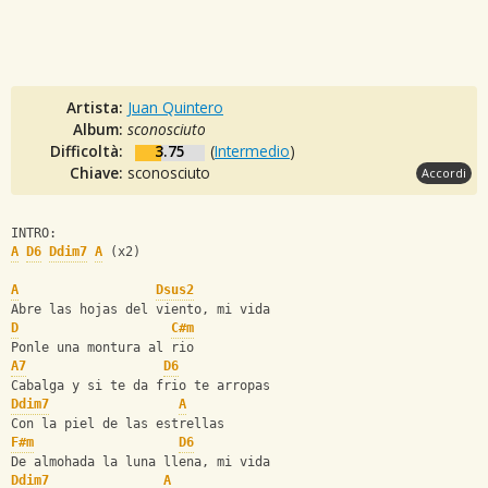
Artista:
Juan Quintero
Album:
sconosciuto
Difficoltà:
3.75
(
Intermedio
)
Chiave:
sconosciuto
Accordi
INTRO:
A
D6
Ddim7
A
 (x2)
A
Dsus2
Abre las hojas del viento, mi vida
D
C#m
Ponle una montura al rio
A7
D6
Cabalga y si te da frio te arropas
Ddim7
A
Con la piel de las estrellas
F#m
D6
De almohada la luna llena, mi vida
Ddim7
A