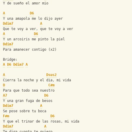
Y de sueño el amor mio
A
D6
Y una amapola me lo dijo ayer
Ddim7
A
Que te voy a ver, que te voy a ver
A
D6
Y un arcoiris me pinto la piel
Ddim7
Para amanecer contigo (x2)
Bridge:
A
D6
Ddim7
A
A
Dsus2
Cierra la noche y el dia, mi vida
D
C#m
Para que todo sea nuestro
A7
D6
Y una gran fuga de besos
Ddim7
A
Se pose sobre tu boca
F#m
D6
Y que el trinar de las rosas, mi vida
Ddim7
A
Te diga cuanto te quiero