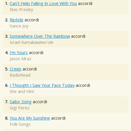
1.
Can't Help Falling In Love With You
accordi
Elvis Presley
2.
Riptide
accordi
Vance Joy
3.
Somewhere Over The Rainbow
accordi
Israel Kamakawiwo'ole
4.
I'm Yours
accordi
Jason Mraz
5.
Creep
accordi
Radiohead
6.
I Thought I Saw Your Face Today
accordi
She and Him
7.
Sailor Song
accordi
Gigi Perez
8.
You Are My Sunshine
accordi
Folk Songs