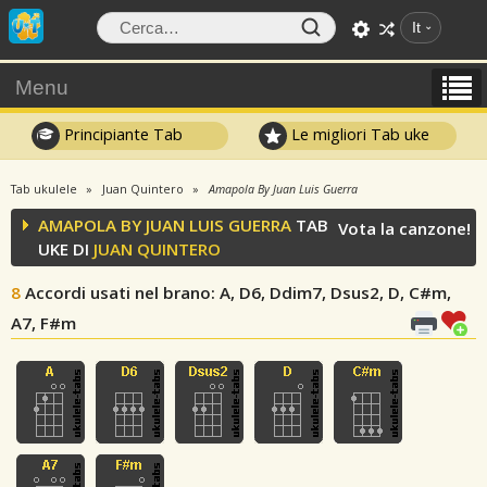
It
Menu
Principiante Tab
Le migliori Tab uke
Tab ukulele
Juan Quintero
Amapola By Juan Luis Guerra
AMAPOLA BY JUAN LUIS GUERRA
TAB
Vota la canzone!
UKE DI
JUAN QUINTERO
8
Accordi usati nel brano
: A, D6, Ddim7, Dsus2, D, C#m,
A7, F#m