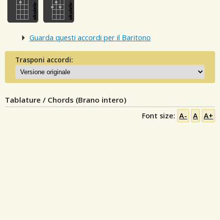
Guarda questi accordi per il Baritono
Trasponi accordi:
Tablature / Chords (Brano intero)
Font size:
A-
A
A+