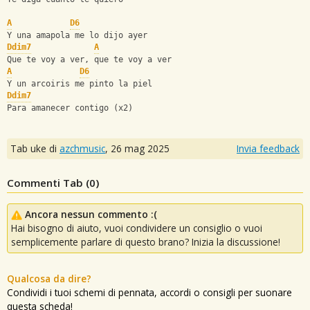
A
D6
Y una amapola me lo dijo ayer
Ddim7
A
Que te voy a ver, que te voy a ver
A
D6
Y un arcoiris me pinto la piel
Ddim7
Para amanecer contigo (x2)
Tab uke di
azchmusic
,
26 mag 2025
Invia feedback
Commenti Tab (
0
)
Ancora nessun commento :(
Hai bisogno di aiuto, vuoi condividere un consiglio o vuoi
semplicemente parlare di questo brano? Inizia la discussione!
Qualcosa da dire?
Condividi i tuoi schemi di pennata, accordi o consigli per suonare
questa scheda!