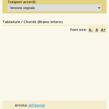
Trasponi accordi:
Tablature / Chords (Brano intero)
Font size:
A-
A
A+
Artista:
Jeff Bernat