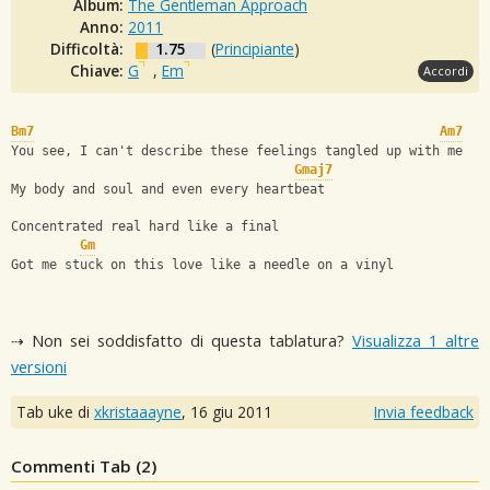
Album:
The Gentleman Approach
Anno:
2011
Difficoltà:
1.75
(
Principiante
)
Chiave:
G
,
Em
Accordi
Bm7
Am7
You see, I can't describe these feelings tangled up with me
Gmaj7
My body and soul and even every heartbeat
Concentrated real hard like a final 
Gm
Got me stuck on this love like a needle on a vinyl
⇢ Non sei soddisfatto di questa tablatura?
Visualizza 1 altre
versioni
Tab uke di
xkristaaayne
,
16 giu 2011
Invia feedback
Commenti Tab (
2
)