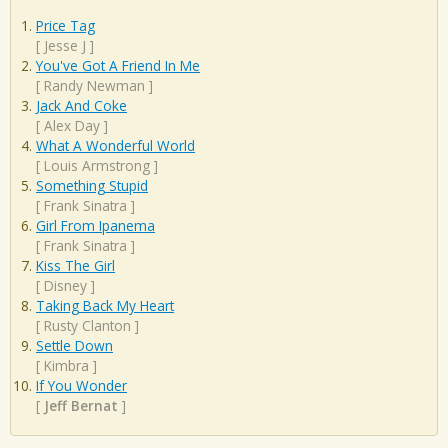
Price Tag
[
Jesse J
]
You've Got A Friend In Me
[
Randy Newman
]
Jack And Coke
[
Alex Day
]
What A Wonderful World
[
Louis Armstrong
]
Something Stupid
[
Frank Sinatra
]
Girl From Ipanema
[
Frank Sinatra
]
Kiss The Girl
[
Disney
]
Taking Back My Heart
[
Rusty Clanton
]
Settle Down
[
Kimbra
]
If You Wonder
[
Jeff Bernat
]