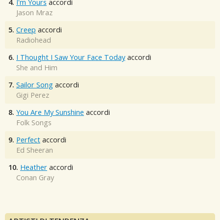
4.
I'm Yours
accordi
Jason Mraz
5.
Creep
accordi
Radiohead
6.
I Thought I Saw Your Face Today
accordi
She and Him
7.
Sailor Song
accordi
Gigi Perez
8.
You Are My Sunshine
accordi
Folk Songs
9.
Perfect
accordi
Ed Sheeran
10.
Heather
accordi
Conan Gray