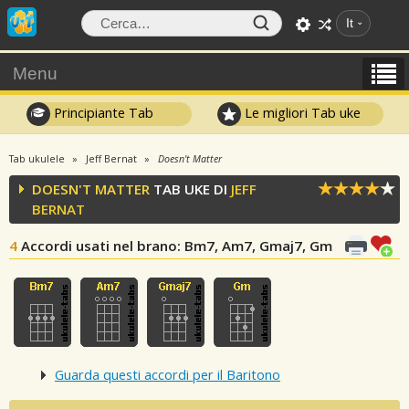
It
Menu
Principiante Tab
Le migliori Tab uke
Tab ukulele
Jeff Bernat
Doesn't Matter
DOESN'T MATTER
TAB UKE DI
JEFF
BERNAT
4
Accordi usati nel brano
: Bm7, Am7, Gmaj7, Gm
Guarda questi accordi per il Baritono