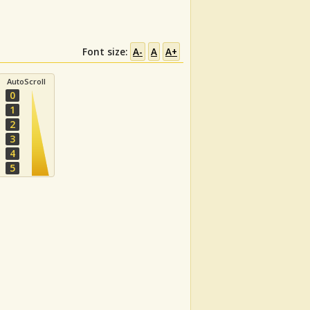
Font size:
A-
A
A+
AutoScroll
0
1
2
3
4
5