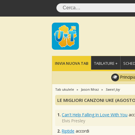
INVIA NUOVA TAB
TABLATURE +
SCHED
Principi
Tab ukulele
Jason Mraz
Sweet Joy
LE MIGLIORI CANZONI UKE (AGOSTO
1.
Can't Help Falling In Love With You
acc
Elvis Presley
2.
Riptide
accordi