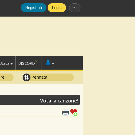
Registrati
Login
It
LELE +
DISCORD
+
ore
Pennata
Vota la canzone!