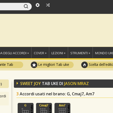
A DEGLI ACCORDI +
COVER +
LEZIONI +
STRUMENTI +
MONDO UKU
ante Tab
Le migliori Tab uke
Scelta dell'edit
SWEET JOY
TAB UKE DI
JASON MRAZ
)
3
Accordi usati nel brano
: G, Cmaj7, Am7
ordi