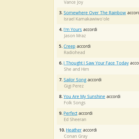
Vance Joy
3.
Somewhere Over The Rainbow
accord
Israel Kamakawiwo'ole
4.
I'm Yours
accordi
Jason Mraz
5.
Creep
accordi
Radiohead
6.
I Thought I Saw Your Face Today
acco
She and Him
7.
Sailor Song
accordi
Gigi Perez
8.
You Are My Sunshine
accordi
Folk Songs
9.
Perfect
accordi
Ed Sheeran
10.
Heather
accordi
Conan Gray