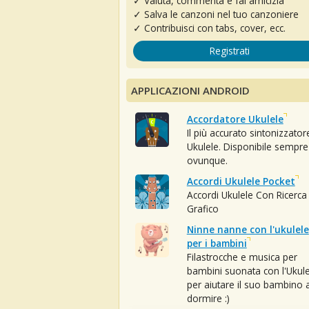
✓ Valuta, commenta e fai amicizia
✓ Salva le canzoni nel tuo canzoniere
✓ Contribuisci con tabs, cover, ecc.
Registrati
APPLICAZIONI ANDROID
Accordatore Ukulele
Il più accurato sintonizzator
Ukulele. Disponibile sempre
ovunque.
Accordi Ukulele Pocket
Accordi Ukulele Con Ricerca
Grafico
Ninne nanne con l'ukulele
per i bambini
Filastrocche e musica per
bambini suonata con l'Ukule
per aiutare il suo bambino 
dormire :)