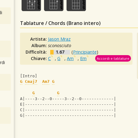
i
Tablature / Chords (Brano intero)
Artista:
Jason Mraz
Album:
sconosciuto
Difficoltà:
1.67
(
Principiante
)
Chiave:
C
,
G
,
Am
,
Em
Accordi e tablature
rdi
[Intro]
G
Cmaj7
Am7
G
G
G
A|----3--2--0-----3--2--0-------------|
E|------------------------------------|
C|------------------------------------|
G|------------------------------------|