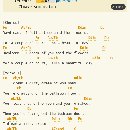
Difficoltà:
4.67
(
Intermedio
)
Chiave:
sconosciuto
Accordi
[Chorus]
Fm
Ab/Eb
Ddim
Db
Daydream,  I fell asleep amid the flowers,
Fm
Ab/Eb
Ddim
Db
for a couple of hours,  on a beautiful day.
Fm
Ab/Eb
Ddim
Db
Daydream,  I dream of you amid the flowers,
Fm
Ab/Eb
Ddim
Db
for a couple of hours,  such a beautiful day.
[Verse 1]
Fm
Ab/Eb
Ddim
   I dream a dirty dream of you baby
Db
Fm
You're crawling on the bathroom floor,
Ab/Eb
Ddim
You float around the room and you're naked,
Db
Fm
Then you're flying out the bedroom door,
Ab/Eb
Ddim
Db
Fm
I dream a dirty dream
Ab/Eb
C7sus4
C