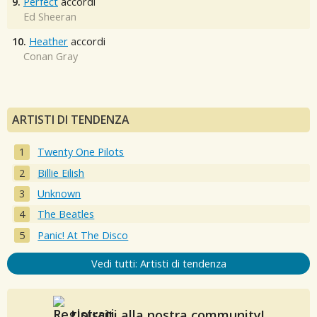
9.
Perfect
accordi
Ed Sheeran
10.
Heather
accordi
Conan Gray
ARTISTI DI TENDENZA
Twenty One Pilots
Billie Eilish
Unknown
The Beatles
Panic! At The Disco
Vedi tutti: Artisti di tendenza
Unisciti alla nostra community!