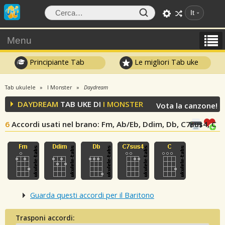
It
Menu
Principiante Tab
Le migliori Tab uke
Tab ukulele
I Monster
Daydream
DAYDREAM
TAB UKE DI
I MONSTER
Vota la canzone!
6
Accordi usati nel brano
: Fm, Ab/Eb, Ddim, Db, C7sus4, C
Guarda questi accordi per il Baritono
Trasponi accordi: