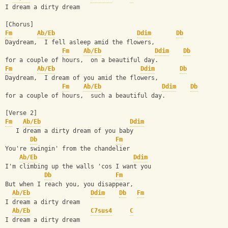
I dream a dirty dream
[Chorus]
Fm
Ab/Eb
Ddim
Db
Daydream,  I fell asleep amid the flowers,
Fm
Ab/Eb
Ddim
Db
for a couple of hours,  on a beautiful day.
Fm
Ab/Eb
Ddim
Db
Daydream,  I dream of you amid the flowers,
Fm
Ab/Eb
Ddim
Db
for a couple of hours,  such a beautiful day.
[Verse 2]
Fm
Ab/Eb
Ddim
   I dream a dirty dream of you baby
Db
Fm
You're swingin' from the chandelier
Ab/Eb
Ddim
I'm climbing up the walls 'cos I want you
Db
Fm
But when I reach you, you disappear,
Ab/Eb
Ddim
Db
Fm
I dream a dirty dream
Ab/Eb
C7sus4
C
I dream a dirty dream