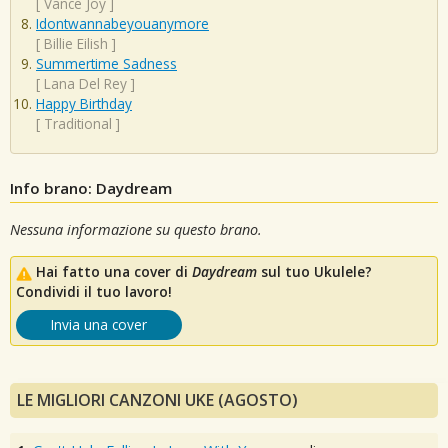
[
Vance Joy
]
Idontwannabeyouanymore
[
Billie Eilish
]
Summertime Sadness
[
Lana Del Rey
]
Happy Birthday
[
Traditional
]
Info brano: Daydream
Nessuna informazione su questo brano.
Hai fatto una cover di
Daydream
sul tuo Ukulele?
Condividi il tuo lavoro!
Invia una cover
LE MIGLIORI CANZONI UKE (AGOSTO)