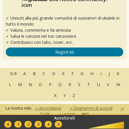
✓ Unisciti alla più grande comunità di suonatori di ukulele in
tutto il mondo
✓ Valuta, commenta e fai amicizia
✓ Salva le canzoni nel tuo canzoniere
✓ Contribuisci con tabs, cover, ecc.
Registrati
0-9
A
B
C
D
E
F
G
H
I
J
K
L
M
N
O
P
Q
R
S
T
U
V
W
X
Y
Z
La nostra rete:
Accordatore
Diagrammi di accordi
Scale
Lezioni
(en)
AutoScroll
•
•
•
•
•
0
1
2
3
4
5
FAQ
Contatti
Condizioni d'uso
Privacy
Partner
Club