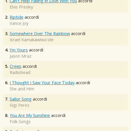
1.
Can't Help Falling In Love With You
accordi
Elvis Presley
2.
Riptide
accordi
Vance Joy
3.
Somewhere Over The Rainbow
accordi
Israel Kamakawiwo'ole
4.
I'm Yours
accordi
Jason Mraz
5.
Creep
accordi
Radiohead
6.
I Thought I Saw Your Face Today
accordi
She and Him
7.
Sailor Song
accordi
Gigi Perez
8.
You Are My Sunshine
accordi
Folk Songs