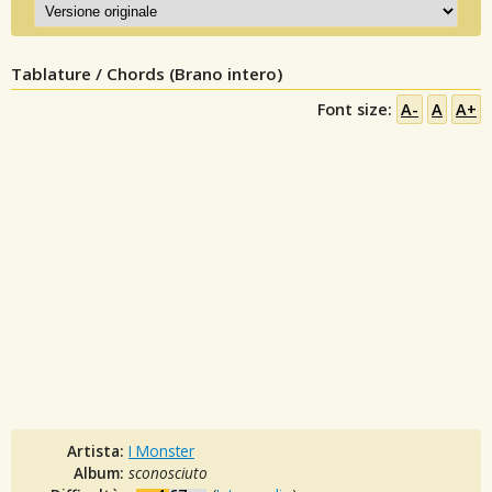
Tablature / Chords (Brano intero)
Font size:
A-
A
A+
Artista:
I Monster
Album:
sconosciuto