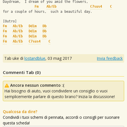
Daydream,  I dream of you amid the flowers,
Fm
Ab/Eb
C7sus4
C
for a couple of hours,  such a beautiful day.
[Outro]
Fm
Ab/Eb
Ddim
Db
Fm
Ab/Eb
Ddim
Db
Fm
Ab/Eb
Ddim
Db
Fm
Ab/Eb
C7sus4
C
Tab uke di
lostandblue
,
03 mag 2017
Invia feedback
Commenti Tab (
0
)
Ancora nessun commento :(
Hai bisogno di aiuto, vuoi condividere un consiglio o vuoi
semplicemente parlare di questo brano? Inizia la discussione!
Qualcosa da dire?
Condividi i tuoi schemi di pennata, accordi o consigli per suonare
questa scheda!