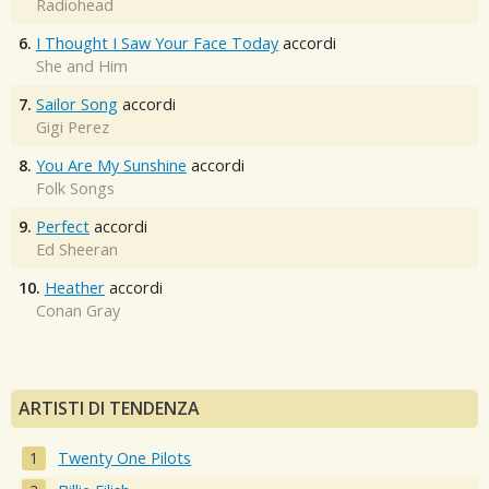
Radiohead
6.
I Thought I Saw Your Face Today
accordi
She and Him
7.
Sailor Song
accordi
Gigi Perez
8.
You Are My Sunshine
accordi
Folk Songs
9.
Perfect
accordi
Ed Sheeran
10.
Heather
accordi
Conan Gray
ARTISTI DI TENDENZA
Twenty One Pilots