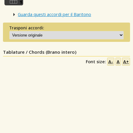
Guarda questi accordi per il Baritono
Trasponi accordi:
Tablature / Chords (Brano intero)
Font size:
A-
A
A+