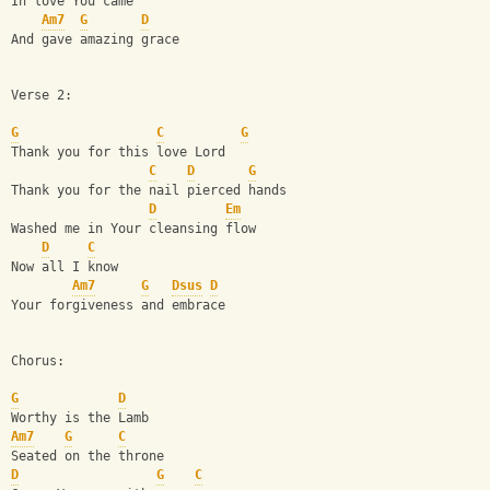
In love You came
Am7
G
D
And gave amazing grace
Verse 2:
G
C
G
Thank you for this love Lord
C
D
G
Thank you for the nail pierced hands
D
Em
Washed me in Your cleansing flow
D
C
Now all I know
Am7
G
Dsus
D
Your forgiveness and embrace
Chorus:
G
D
Worthy is the Lamb
Am7
G
C
Seated on the throne
D
G
C