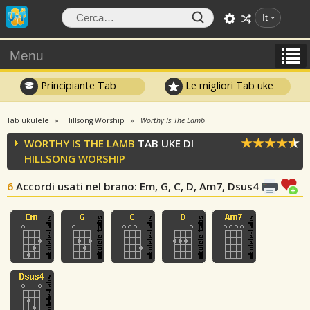
It
Menu
Principiante Tab
Le migliori Tab uke
Tab ukulele
Hillsong Worship
Worthy Is The Lamb
WORTHY IS THE LAMB
TAB UKE DI
HILLSONG WORSHIP
6
Accordi usati nel brano
: Em, G, C, D, Am7, Dsus4