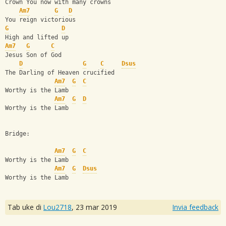
Crown You now with many crowns
Am7
G
D
You reign victorious
G
D
High and lifted up
Am7
G
C
Jesus Son of God
D
G
C
Dsus
The Darling of Heaven crucified
Am7
G
C
Worthy is the Lamb
Am7
G
D
Worthy is the Lamb
Bridge:
Am7
G
C
Worthy is the Lamb
Am7
G
Dsus
Worthy is the Lamb
Tab uke di
Lou2718
,
23 mar 2019
Invia feedback