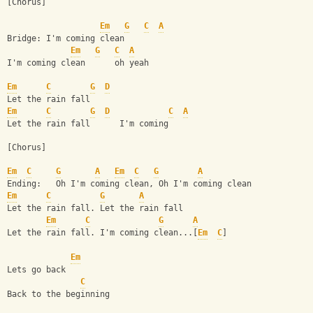
[Chorus]
Em
G
C
A
Bridge: I'm coming clean
Em
G
C
A
I'm coming clean      oh yeah
Em
C
G
D
Let the rain fall
Em
C
G
D
C
A
Let the rain fall      I'm coming
[Chorus]
Em
C
G
A
Em
C
G
A
Ending:   Oh I'm coming clean, Oh I'm coming clean
Em
C
G
A
Let the rain fall. Let the rain fall 
Em
C
G
A
Let the rain fall. I'm coming clean...[
Em
C
]
Em
Lets go back
C
Back to the beginning