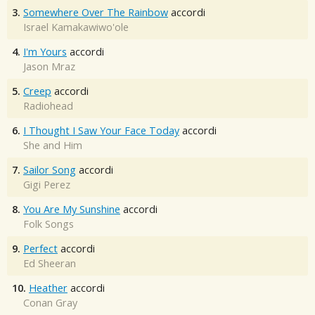
3.
Somewhere Over The Rainbow
accordi
Israel Kamakawiwo'ole
4.
I'm Yours
accordi
Jason Mraz
5.
Creep
accordi
Radiohead
6.
I Thought I Saw Your Face Today
accordi
She and Him
7.
Sailor Song
accordi
Gigi Perez
8.
You Are My Sunshine
accordi
Folk Songs
9.
Perfect
accordi
Ed Sheeran
10.
Heather
accordi
Conan Gray