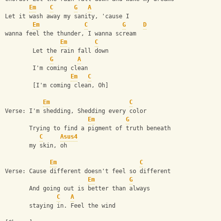
Em
C
G
A
Let it wash away my sanity, 'cause I 
Em
C
G
D
wanna feel the thunder, I wanna scream
Em
C
        Let the rain fall down
G
A
        I'm coming clean
Em
C
        [I'm coming clean, Oh]
Em
C
Verse: I'm shedding, Shedding every color
Em
G
       Trying to find a pigment of truth beneath 
C
Asus4
       my skin, oh
Em
C
Verse: Cause different doesn't feel so different
Em
G
       And going out is better than always 
C
A
       staying in. Feel the wind