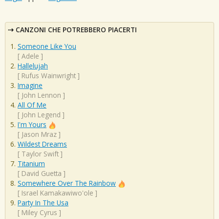
CANZONI CHE POTREBBERO PIACERTI
Someone Like You
[
Adele
]
Hallelujah
[
Rufus Wainwright
]
Imagine
[
John Lennon
]
All Of Me
[
John Legend
]
I'm Yours
[
Jason Mraz
]
Wildest Dreams
[
Taylor Swift
]
Titanium
[
David Guetta
]
Somewhere Over The Rainbow
[
Israel Kamakawiwo'ole
]
Party In The Usa
[
Miley Cyrus
]