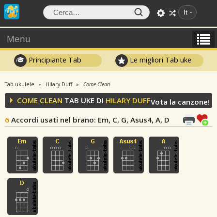
It
Menu
Principiante Tab
Le migliori Tab uke
Tab ukulele
Hilary Duff
Come Clean
COME CLEAN
TAB UKE DI
HILARY DUFF
Vota la canzone!
6
Accordi usati nel brano
: Em, C, G, Asus4, A, D