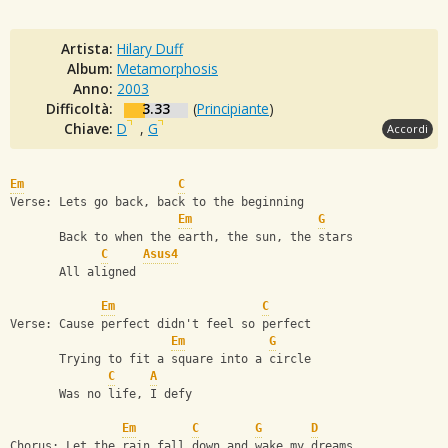
Artista:
Hilary Duff
Album:
Metamorphosis
Anno:
2003
Difficoltà:
3.33
(
Principiante
)
Chiave:
D
,
G
Accordi
Em
C
Verse: Lets go back, back to the beginning
Em
G
       Back to when the earth, the sun, the stars
C
Asus4
       All aligned
Em
C
Verse: Cause perfect didn't feel so perfect
Em
G
       Trying to fit a square into a circle 
C
A
       Was no life, I defy
Em
C
G
D
Chorus: Let the rain fall down and wake my dreams