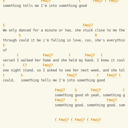
G
Fmaj7
C
Fmaj7
C
Fmaj7
something tells me I'm into something good
G
Fmaj7
We only danced for a minute or two, she stuck close to me the 
G
D
through could it be i'm falling in love, cos, she's everything
G
of
C
Fmaj7
C
Fmaj7
C
verse3 I walked her home and she held my hand, I knew it could
C
C7
Fmaj7
one night stand, so I asked to see her next week, and she told
C
G
Fmaj7
C
Fmaj7
C
could,   something tells me I'm into something good         
Fmaj7
G
Fmaj7
C
                          something good oh yeah, something go
Fmaj7
G
Fmaj7
                          something good, something good, some
C
Fmaj7
C
Fmaj7
C
Fmaj7