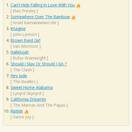
Can't Help Falling In Love With You
[
Elvis Presley
]
Somewhere Over The Rainbow
[
Israel Kamakawiwo'ole
]
Imagine
[
John Lennon
]
Brown Eyed Girl
[
Van Morrison
]
Hallelujah
[
Rufus Wainwright
]
Should I Stay Or Should I Go ?
[
The Clash
]
Hey Jude
[
The Beatles
]
Sweet Home Alabama
[
Lynyrd Skynyrd
]
California Dreamin
[
The Mamas And The Papas
]
Riptide
[
Vance Joy
]