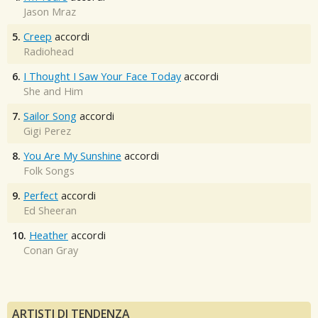
Jason Mraz
5.
Creep
accordi
Radiohead
6.
I Thought I Saw Your Face Today
accordi
She and Him
7.
Sailor Song
accordi
Gigi Perez
8.
You Are My Sunshine
accordi
Folk Songs
9.
Perfect
accordi
Ed Sheeran
10.
Heather
accordi
Conan Gray
ARTISTI DI TENDENZA