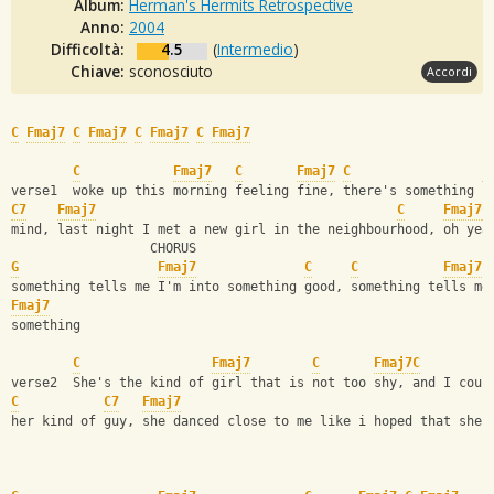
Album:
Herman's Hermits Retrospective
Anno:
2004
Difficoltà:
4.5
(
Intermedio
)
Chiave:
sconosciuto
Accordi
C
Fmaj7
C
Fmaj7
C
Fmaj7
C
Fmaj7
C
Fmaj7
C
Fmaj7
C
F
verse1  woke up this morning feeling fine, there's something s
C7
Fmaj7
C
Fmaj7
C
mind, last night I met a new girl in the neighbourhood, oh yea
                  CHORUS
G
Fmaj7
C
C
Fmaj7
something tells me I'm into something good, something tells me
Fmaj7
something
C
Fmaj7
C
Fmaj7
C
verse2  She's the kind of girl that is not too shy, and I coul
C
C7
Fmaj7
her kind of guy, she danced close to me like i hoped that she 