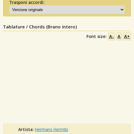
Trasponi accordi:
Tablature / Chords (Brano intero)
Font size:
A-
A
A+
Artista:
Hermans Hermits