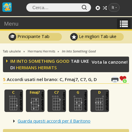
It
Menu
Principiante Tab
Le migliori Tab uke
Tab ukulele
Hermans Hermits
Im Into Something Good
IM INTO SOMETHING GOOD
TAB UKE
Vota la canzone!
DI
HERMANS HERMITS
5
Accordi usati nel brano
: C, Fmaj7, C7, G, D
Guarda questi accordi per il Baritono