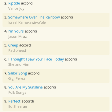
2.
Riptide
accordi
Vance Joy
3.
Somewhere Over The Rainbow
accordi
Israel Kamakawiwo'ole
4.
I'm Yours
accordi
Jason Mraz
5.
Creep
accordi
Radiohead
6.
I Thought I Saw Your Face Today
accordi
She and Him
7.
Sailor Song
accordi
Gigi Perez
8.
You Are My Sunshine
accordi
Folk Songs
9.
Perfect
accordi
Ed Sheeran