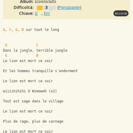
Album:
sconosciuto
Difficoltà:
3
(
Principiante
)
Chiave:
G
,
Em
Accordi
G
, 
C
, 
G
, 
D
 sur tout le long 
G
C
Dans la jungle, terrible jungle 
G
D
Le lion est mort ce soir 
Et les hommes tranquille s'endorment 
Le lion est mort ce soir 
wiiiihihihi O Wimoweh (x2) 
Tout est sage dans le village 
Le lion est mort ce soir 
Plus de rage, plus de carnage 
Le lion est mort ce soir 