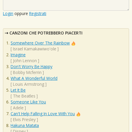
Login
oppure
Registrati
CANZONI CHE POTREBBERO PIACERTI
Somewhere Over The Rainbow
[
Israel Kamakawiwo'ole
]
Imagine
[
John Lennon
]
Don't Worry Be Happy
[
Bobby Mcferrin
]
What A Wonderful World
[
Louis Armstrong
]
Let It Be
[
The Beatles
]
Someone Like You
[
Adele
]
Can't Help Falling In Love With You
[
Elvis Presley
]
Hakuna Matata
[
Disney
]