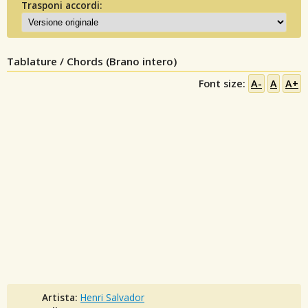
Trasponi accordi:
Tablature / Chords (Brano intero)
Font size:
A-
A
A+
Artista:
Henri Salvador