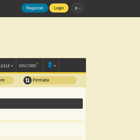
Registrati
Login
It
LELE +
DISCORD
+
ore
Pennata