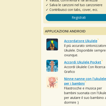
✓ Valuta, commenta e fai amicizia
✓ Salva le canzoni nel tuo canzoniere
✓ Contribuisci con tabs, cover, ecc.
Registrati
APPLICAZIONI ANDROID
Accordatore Ukulele
Il più accurato sintonizzator
Ukulele. Disponibile sempre
ovunque.
Accordi Ukulele Pocket
Accordi Ukulele Con Ricerca
Grafico
Ninne nanne con l'ukulele
per i bambini
Filastrocche e musica per
bambini suonata con l'Ukule
per aiutare il suo bambino 
dormire :)