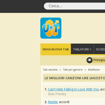
INVIA NUOVA TAB
TABLATURE +
SCHED
Principi
Tab ukulele
Tab per genere
Deathcore
LE MIGLIORI CANZONI UKE (AGOSTO
1.
Can't Help Falling In Love With You
acc
Elvis Presley
2.
Riptide
accordi