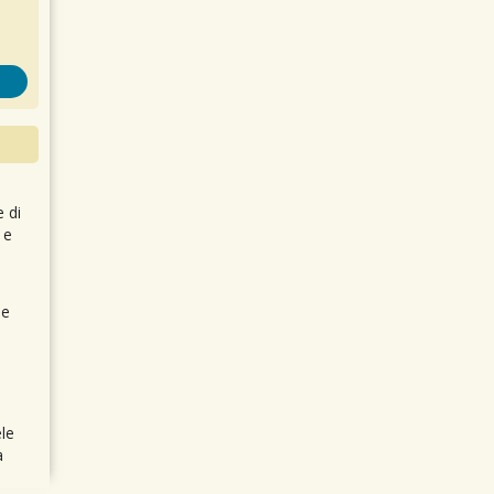
e di
 e
 e
le
a