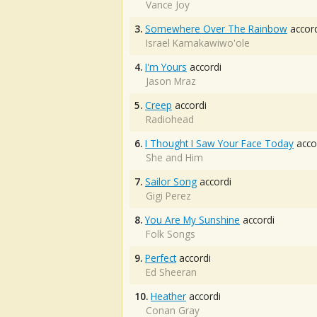
Vance Joy
3.
Somewhere Over The Rainbow
accord
Israel Kamakawiwo'ole
4.
I'm Yours
accordi
Jason Mraz
5.
Creep
accordi
Radiohead
6.
I Thought I Saw Your Face Today
acco
She and Him
7.
Sailor Song
accordi
Gigi Perez
8.
You Are My Sunshine
accordi
Folk Songs
9.
Perfect
accordi
Ed Sheeran
10.
Heather
accordi
Conan Gray