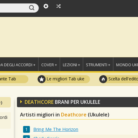
A DEGLI ACCORDI +
COVER +
LEZIONI +
STRUMENTI +
MONDO UKU
ante Tab
Le migliori Tab uke
Scelta dell'edit
DEATHCORE
BRANI PER UKULELE
)
Artisti migliori in
Deathcore
(Ukulele)
ordi
Bring Me The Horizon