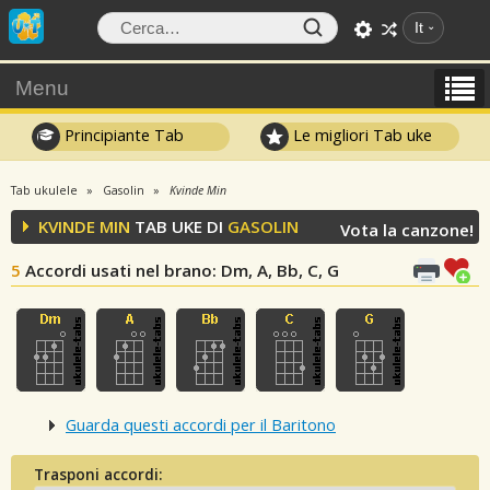
It
Menu
Principiante Tab
Le migliori Tab uke
Tab ukulele
Gasolin
Kvinde Min
KVINDE MIN
TAB UKE DI
GASOLIN
Vota la canzone!
5
Accordi usati nel brano
: Dm, A, Bb, C, G
Guarda questi accordi per il Baritono
Trasponi accordi: