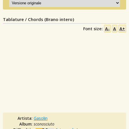
Tablature / Chords (Brano intero)
Font size:
A-
A
A+
Artista:
Gasolin
Album:
sconosciuto