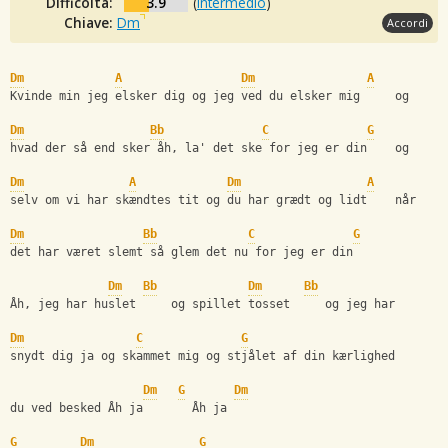
Difficoltà:
3.9
(
Intermedio
)
Chiave:
Dm
Accordi
Dm
A
Dm
A
Kvinde min jeg elsker dig og jeg ved du elsker mig     og 
Dm
Bb
C
G
hvad der så end sker åh, la' det ske for jeg er din    og 
Dm
A
Dm
A
selv om vi har skændtes tit og du har grædt og lidt    når 
Dm
Bb
C
G
det har været slemt så glem det nu for jeg er din 
Dm
Bb
Dm
Bb
Åh, jeg har huslet     og spillet tosset     og jeg har 
Dm
C
G
snydt dig ja og skammet mig og stjålet af din kærlighed
Dm
G
Dm
du ved besked Åh ja       Åh ja 
G
Dm
G