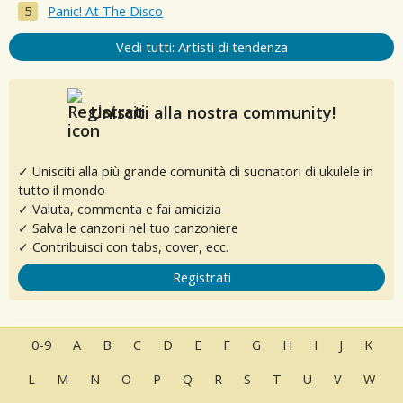
Panic! At The Disco
Vedi tutti: Artisti di tendenza
Unisciti alla nostra community!
✓ Unisciti alla più grande comunità di suonatori di ukulele in
tutto il mondo
✓ Valuta, commenta e fai amicizia
✓ Salva le canzoni nel tuo canzoniere
✓ Contribuisci con tabs, cover, ecc.
Registrati
0-9
A
B
C
D
E
F
G
H
I
J
K
L
M
N
O
P
Q
R
S
T
U
V
W