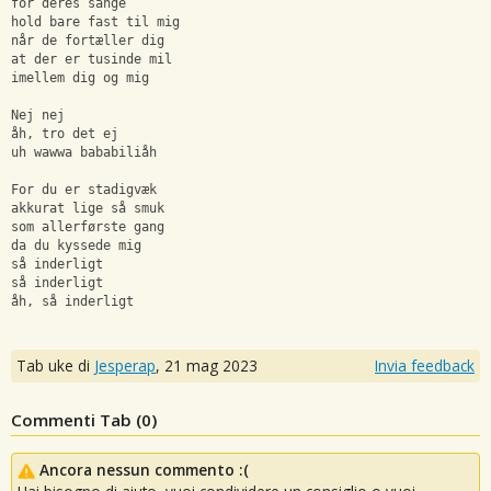
for deres sange 
hold bare fast til mig 
når de fortæller dig 
at der er tusinde mil  
imellem dig og mig 
Nej nej 
åh, tro det ej 
uh wawwa bababiliåh 
For du er stadigvæk  
akkurat lige så smuk  
som allerførste gang 
da du kyssede mig 
så inderligt 
så inderligt 
åh, så inderligt
Tab uke di
Jesperap
,
21 mag 2023
Invia feedback
Commenti Tab (
0
)
Ancora nessun commento :(