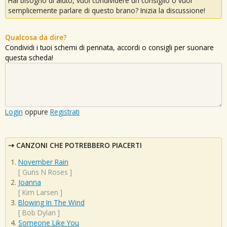
Hai bisogno di aiuto, vuoi condividere un consiglio o vuoi
semplicemente parlare di questo brano? Inizia la discussione!
Qualcosa da dire?
Condividi i tuoi schemi di pennata, accordi o consigli per suonare
questa scheda!
Login
oppure
Registrati
CANZONI CHE POTREBBERO PIACERTI
November Rain
[
Guns N Roses
]
Joanna
[
Kim Larsen
]
Blowing In The Wind
[
Bob Dylan
]
Someone Like You