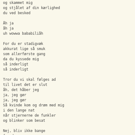
og skammet mig 
og stjålet af din kærlighed 
du ved besked 
Åh ja 
åh ja 
uh wowwa bababiliåh 
For du er stadigvæk  
akkurat lige så smuk  
som allerførste gang 
da du kyssede mig 
så inderligt 
så inderligt 
Tror du vi skal følges ad 
til livet det er slut 
åh, det håber jeg 
ja, jeg gør 
ja, jeg gør 
Så kvinde kom og drøm med mig 
i den lange nat 
når stjernerne de funkler  
og blinker som besat 
Nej, bliv ikke bange 