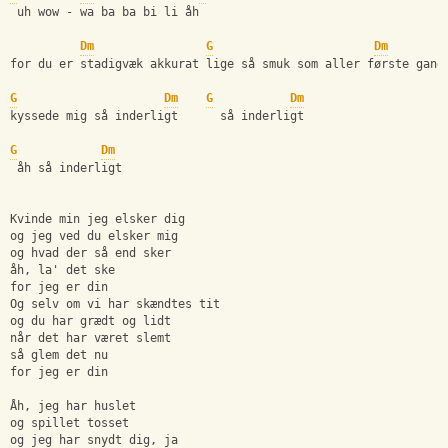
 uh wow - wa ba ba bi li åh  
Dm
G
Dm
for du er stadigvæk akkurat lige så smuk som aller første gang
G
Dm
G
Dm
kyssede mig så inderligt      så inderligt 
G
Dm
 åh så inderligt 
Kvinde min jeg elsker dig 
og jeg ved du elsker mig 
og hvad der så end sker 
åh, la' det ske 
for jeg er din 
Og selv om vi har skændtes tit  
og du har grædt og lidt 
når det har været slemt 
så glem det nu 
for jeg er din 
Åh, jeg har huslet 
og spillet tosset 
og jeg har snydt dig, ja 