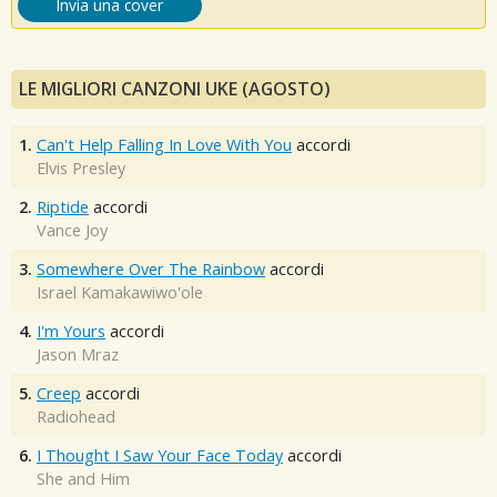
Invia una cover
LE MIGLIORI CANZONI UKE (AGOSTO)
1.
Can't Help Falling In Love With You
accordi
Elvis Presley
2.
Riptide
accordi
Vance Joy
3.
Somewhere Over The Rainbow
accordi
Israel Kamakawiwo'ole
4.
I'm Yours
accordi
Jason Mraz
5.
Creep
accordi
Radiohead
6.
I Thought I Saw Your Face Today
accordi
She and Him