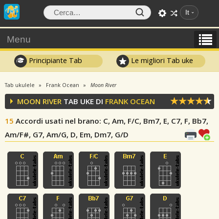
It
Menu
Principiante Tab
Le migliori Tab uke
Tab ukulele
Frank Ocean
Moon River
MOON RIVER
TAB UKE DI
FRANK OCEAN
15
Accordi usati nel brano
: C, Am, F/C, Bm7, E, C7, F, Bb7,
Am/F#, G7, Am/G, D, Em, Dm7, G/D