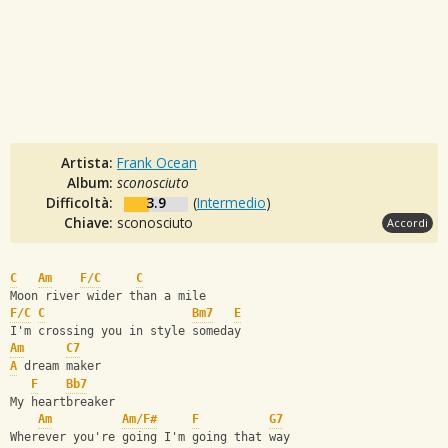
Artista:
Frank Ocean
Album:
sconosciuto
Difficoltà:
3.9
(
Intermedio
)
Chiave:
sconosciuto
Accordi
C
Am
F/C
C
Moon river wider than a mile
F/C
C
Bm7
E
I'm crossing you in style someday
Am
C7
A
 dream maker
F
Bb7
My heartbreaker
Am
Am/F#
F
G7
Wherever you're going I'm going that way