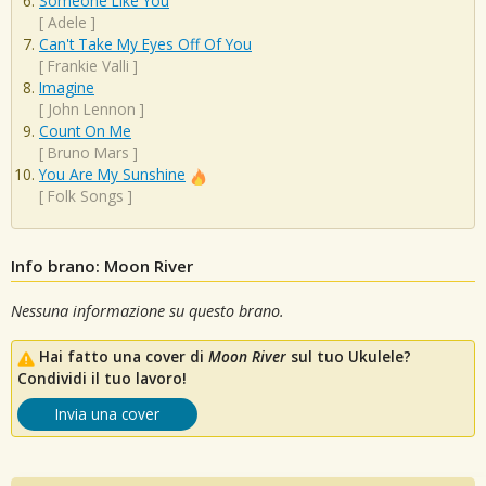
Someone Like You
[
Adele
]
Can't Take My Eyes Off Of You
[
Frankie Valli
]
Imagine
[
John Lennon
]
Count On Me
[
Bruno Mars
]
You Are My Sunshine
[
Folk Songs
]
Info brano: Moon River
Nessuna informazione su questo brano.
Hai fatto una cover di
Moon River
sul tuo Ukulele?
Condividi il tuo lavoro!
Invia una cover