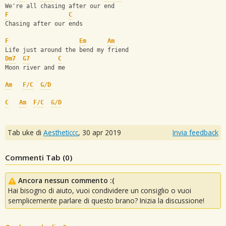
We're all chasing after our end
F
C
Chasing after our ends
F
Em
Am
Life just around the bend my friend
Dm7
G7
C
Moon river and me
Am
F/C
G/D
C
Am
F/C
G/D
Tab uke di
Aestheticcc
,
30 apr 2019
Invia feedback
Commenti Tab (
0
)
Ancora nessun commento :(
Hai bisogno di aiuto, vuoi condividere un consiglio o vuoi
semplicemente parlare di questo brano? Inizia la discussione!