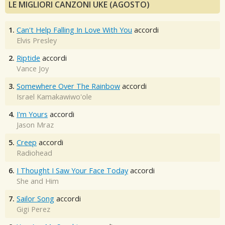
LE MIGLIORI CANZONI UKE (AGOSTO)
1.
Can't Help Falling In Love With You
accordi
Elvis Presley
2.
Riptide
accordi
Vance Joy
3.
Somewhere Over The Rainbow
accordi
Israel Kamakawiwo'ole
4.
I'm Yours
accordi
Jason Mraz
5.
Creep
accordi
Radiohead
6.
I Thought I Saw Your Face Today
accordi
She and Him
7.
Sailor Song
accordi
Gigi Perez