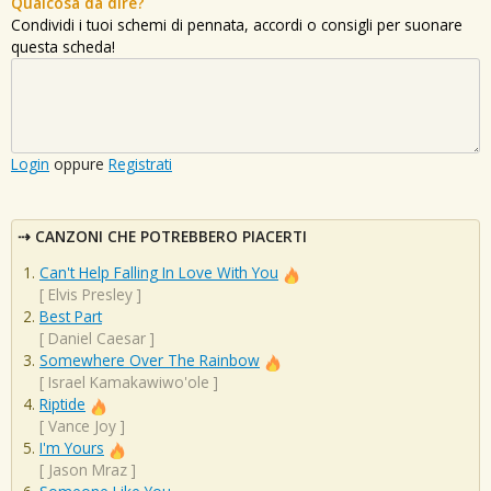
Qualcosa da dire?
Condividi i tuoi schemi di pennata, accordi o consigli per suonare
questa scheda!
Login
oppure
Registrati
CANZONI CHE POTREBBERO PIACERTI
Can't Help Falling In Love With You
[
Elvis Presley
]
Best Part
[
Daniel Caesar
]
Somewhere Over The Rainbow
[
Israel Kamakawiwo'ole
]
Riptide
[
Vance Joy
]
I'm Yours
[
Jason Mraz
]