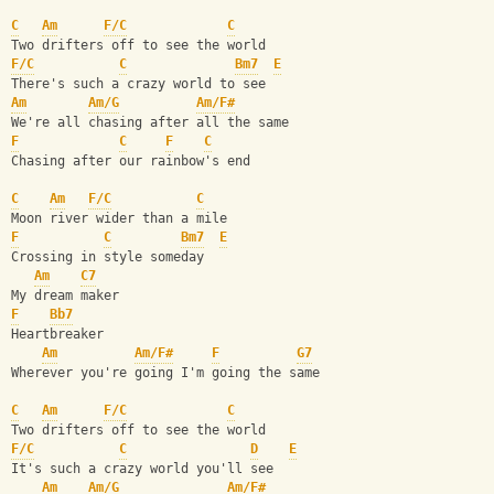
C
Am
F/C
C
Two drifters off to see the world
F/C
C
Bm7
E
There's such a crazy world to see
Am
Am/G
Am/F#
We're all chasing after all the same
F
C
F
C
Chasing after our rainbow's end
C
Am
F/C
C
Moon river wider than a mile
F
C
Bm7
E
Crossing in style someday
Am
C7
My dream maker
F
Bb7
Heartbreaker
Am
Am/F#
F
G7
Wherever you're going I'm going the same
C
Am
F/C
C
Two drifters off to see the world
F/C
C
D
E
It's such a crazy world you'll see
Am
Am/G
Am/F#