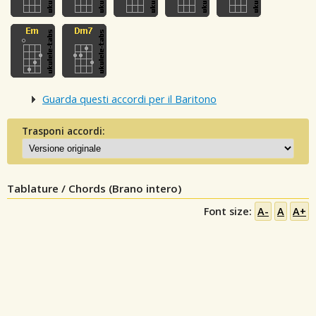
Guarda questi accordi per il Baritono
Trasponi accordi:
Tablature / Chords (Brano intero)
Font size:
A-
A
A+