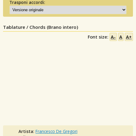
Trasponi accordi:
Tablature / Chords (Brano intero)
Font size:
A-
A
A+
Artista:
Francesco De Gregori