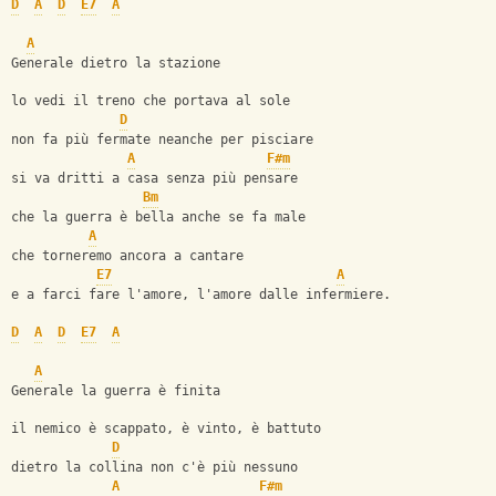
D
A
D
E7
A
A
Generale dietro la stazione
lo vedi il treno che portava al sole
D
non fa più fermate neanche per pisciare
A
F#m
si va dritti a casa senza più pensare
Bm
che la guerra è bella anche se fa male
A
che torneremo ancora a cantare
E7
A
e a farci fare l'amore, l'amore dalle infermiere.
D
A
D
E7
A
A
Generale la guerra è finita
il nemico è scappato, è vinto, è battuto
D
dietro la collina non c'è più nessuno
A
F#m