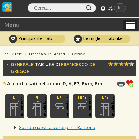
It
Menu
Principiante Tab
Le migliori Tab uke
Tab ukulele
Francesco De Gregori
Generale
GENERALE
TAB UKE DI
FRANCESCO DE
GREGORI
5
Accordi usati nel brano
: D, A, E7, F#m, Bm
Guarda questi accordi per il Baritono