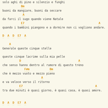
solo aghi di pino e silenzio e funghi
Bm
buoni da mangiare, buoni da seccare
A
da farci il sugo quando viene Natale
E7
A
quando i bambini piangono e a dormire non ci vogliono andare.
D
A
D
E7
A
A
Generale queste cinque stelle
queste cinque lacrime sulla mia pelle
D
A
che senso hanno dentro al rumore di questo treno
F#m
Bm
che è mezzo vuoto e mezzo pieno
A
e va veloce verso il ritorno
E7
A
tra due minuti è quasi giorno, è quasi casa, è quasi amore.
D
A
D
E7
A