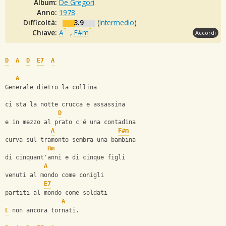
Album:
De Gregori
Anno:
1978
Difficoltà:
3.9
(
Intermedio
)
Chiave:
A
,
F#m
Accordi
D
A
D
E7
A
A
Generale dietro la collina
ci sta la notte crucca e assassina
D
e in mezzo al prato c'é una contadina
A
F#m
curva sul tramonto sembra una bambina
Bm
di cinquant'anni e di cinque figli
A
venuti al mondo come conigli
E7
partiti al mondo come soldati
A
E
 non ancora tornati.