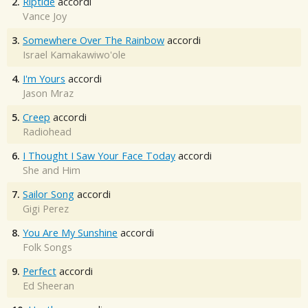
2.
Riptide
accordi
Vance Joy
3.
Somewhere Over The Rainbow
accordi
Israel Kamakawiwo'ole
4.
I'm Yours
accordi
Jason Mraz
5.
Creep
accordi
Radiohead
6.
I Thought I Saw Your Face Today
accordi
She and Him
7.
Sailor Song
accordi
Gigi Perez
8.
You Are My Sunshine
accordi
Folk Songs
9.
Perfect
accordi
Ed Sheeran