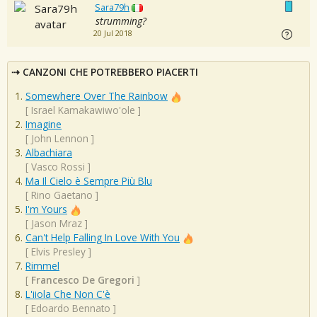
Sara79h
strumming?
20 Jul 2018
CANZONI CHE POTREBBERO PIACERTI
Somewhere Over The Rainbow
[
Israel Kamakawiwo'ole
]
Imagine
[
John Lennon
]
Albachiara
[
Vasco Rossi
]
Ma Il Cielo è Sempre Più Blu
[
Rino Gaetano
]
I'm Yours
[
Jason Mraz
]
Can't Help Falling In Love With You
[
Elvis Presley
]
Rimmel
[
Francesco De Gregori
]
L'iiola Che Non C'è
[
Edoardo Bennato
]