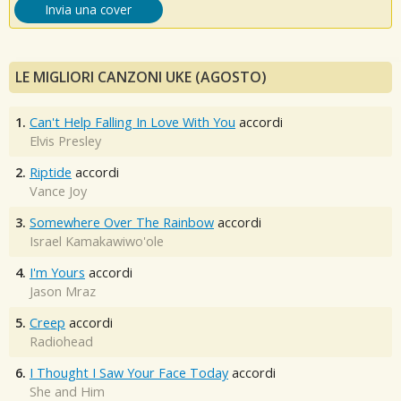
Invia una cover
LE MIGLIORI CANZONI UKE (AGOSTO)
1.
Can't Help Falling In Love With You
accordi
Elvis Presley
2.
Riptide
accordi
Vance Joy
3.
Somewhere Over The Rainbow
accordi
Israel Kamakawiwo'ole
4.
I'm Yours
accordi
Jason Mraz
5.
Creep
accordi
Radiohead
6.
I Thought I Saw Your Face Today
accordi
She and Him