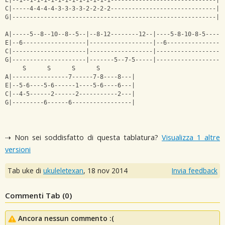
E|--1--1-1-1-1-1-1-1-1-1-1-1-1------------------------------| 
C|-----4-4-4-4-3-3-3-3-2-2-2-2------------------------------| 
G|----------------------------------------------------------| 
A|-----5--8--10--8--5--|--8-12--------12--|----5-8-10-8-5-----
E|--6------------------|------------------|--6----------------
C|---------------------|------------------|-------------------
G|---------------------|-------5--7-5-----|-------------------
     S      S      S      S            
A|----------------7------7-8----8---| 
E|--5-6----5-6------1----5-6----6---| 
C|--4-5------2------2-----------2---| 
G|---------6------6-----------------|
⇢ Non sei soddisfatto di questa tablatura?
Visualizza 1 altre
versioni
Tab uke di
ukuleletexan
,
18 nov 2014
Invia feedback
Commenti Tab (
0
)
Ancora nessun commento :(