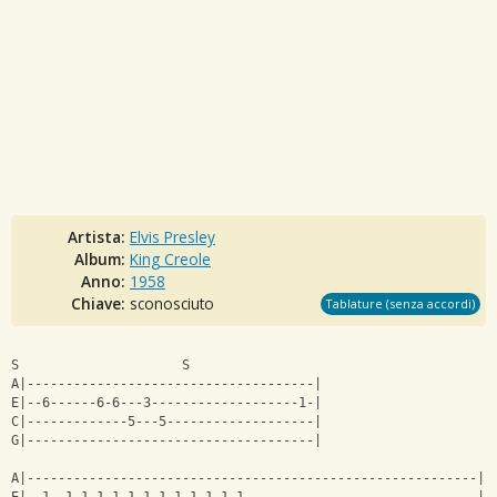
Artista:
Elvis Presley
Album:
King Creole
Anno:
1958
Chiave:
sconosciuto
Tablature (senza accordi)
S                     S        
A|-------------------------------------| 
E|--6------6-6---3-------------------1-| 
C|-------------5---5-------------------| 
G|-------------------------------------| 
A|----------------------------------------------------------| 