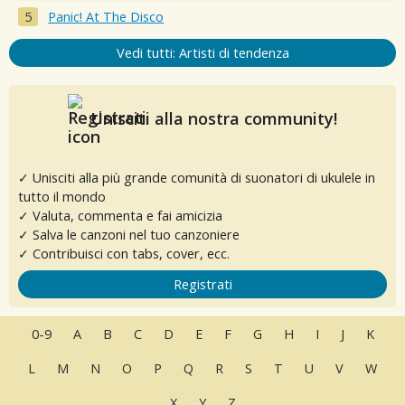
Panic! At The Disco
Vedi tutti: Artisti di tendenza
Unisciti alla nostra community!
✓ Unisciti alla più grande comunità di suonatori di ukulele in
tutto il mondo
✓ Valuta, commenta e fai amicizia
✓ Salva le canzoni nel tuo canzoniere
✓ Contribuisci con tabs, cover, ecc.
Registrati
0-9
A
B
C
D
E
F
G
H
I
J
K
L
M
N
O
P
Q
R
S
T
U
V
W
X
Y
Z