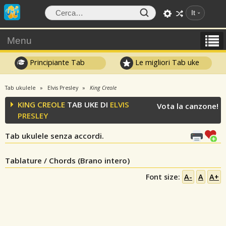
It
Menu
Principiante Tab
Le migliori Tab uke
Tab ukulele
Elvis Presley
King Creole
KING CREOLE
TAB UKE DI
ELVIS
Vota la canzone!
PRESLEY
Tab ukulele senza accordi.
Tablature / Chords (Brano intero)
Font size:
A-
A
A+