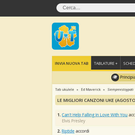
INVIA NUOVA TAB
TABLATURE +
SCHED
Principi
Tab ukulele
Ed Maverick
Siempreestoypati
LE MIGLIORI CANZONI UKE (AGOSTO
1.
Can't Help Falling In Love With You
acc
Elvis Presley
2.
Riptide
accordi