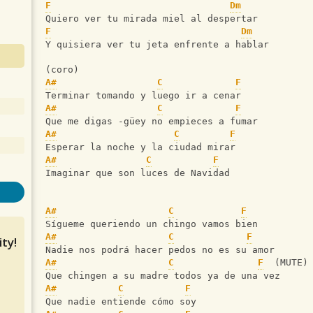
F
Dm
Quiero ver tu mirada miel al despertar
F
Dm
Y quisiera ver tu jeta enfrente a hablar
(coro)
A#
C
F
Terminar tomando y luego ir a cenar
A#
C
F
Que me digas -güey no empieces a fumar
A#
C
F
Esperar la noche y la ciudad mirar
A#
C
F
Imaginar que son luces de Navidad
A#
C
F
Sígueme queriendo un chingo vamos bien
A#
C
F
ty!
Nadie nos podrá hacer pedos no es su amor
A#
C
F
  (MUTE)
Que chingen a su madre todos ya de una vez
A#
C
F
Que nadie entiende cómo soy