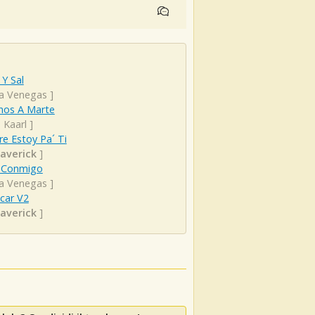
Y Sal
ta Venegas
]
os A Marte
 Kaarl
]
e Estoy Pa´ Ti
averick
]
 Conmigo
ta Venegas
]
car V2
averick
]