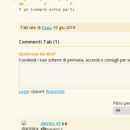
A#
C
F
Y yo siempre estoy pa'ti
Tab uke di
Esau
,
10 giu 2019
Commenti Tab (
1
)
Qualcosa da dire?
Condividi i tuoi schemi di pennata, accordi o consigli per
Login
oppure
Registrati
Filtro per
darinka_xfr
¿Rasgueo? ):