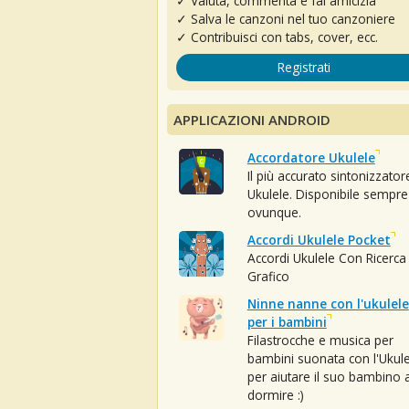
✓ Valuta, commenta e fai amicizia
✓ Salva le canzoni nel tuo canzoniere
✓ Contribuisci con tabs, cover, ecc.
Registrati
APPLICAZIONI ANDROID
Accordatore Ukulele
Il più accurato sintonizzator
Ukulele. Disponibile sempre
ovunque.
Accordi Ukulele Pocket
Accordi Ukulele Con Ricerca
Grafico
Ninne nanne con l'ukulele
per i bambini
Filastrocche e musica per
bambini suonata con l'Ukule
per aiutare il suo bambino 
dormire :)