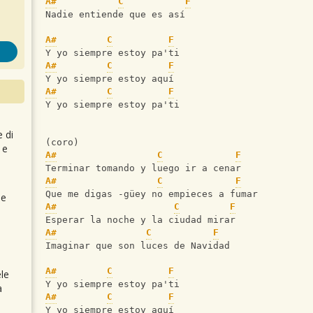
A#
C
F
Nadie entiende que es así
A#
C
F
Y yo siempre estoy pa'ti
A#
C
F
Y yo siempre estoy aquí
A#
C
F
Y yo siempre estoy pa'ti
e di
(coro)
 e
A#
C
F
Terminar tomando y luego ir a cenar
A#
C
F
Que me digas -güey no empieces a fumar
 e
A#
C
F
Esperar la noche y la ciudad mirar
A#
C
F
Imaginar que son luces de Navidad
A#
C
F
le
Y yo siempre estoy pa'ti
a
A#
C
F
Y yo siempre estoy aquí