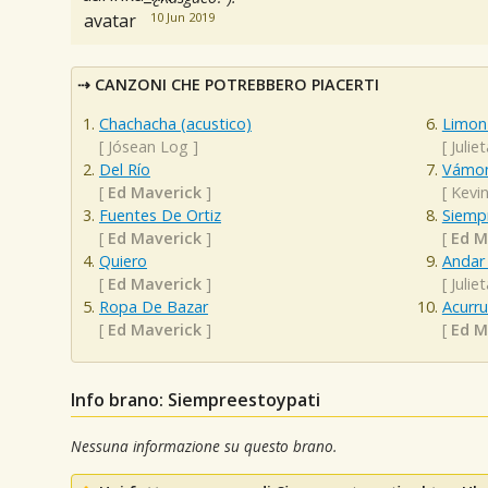
10 Jun 2019
CANZONI CHE POTREBBERO PIACERTI
Chachacha (acustico)
Limon 
[
Jósean Log
]
[
Julie
Del Río
Vámon
[
Ed Maverick
]
[
Kevin
Fuentes De Ortiz
Siempr
[
Ed Maverick
]
[
Ed M
Quiero
Andar
[
Ed Maverick
]
[
Julie
Ropa De Bazar
Acurru
[
Ed Maverick
]
[
Ed M
Info brano: Siempreestoypati
Nessuna informazione su questo brano.