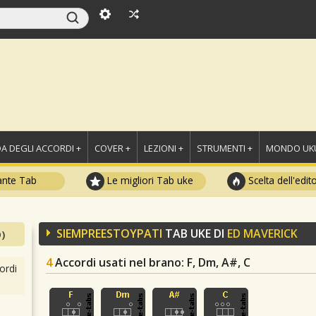
A DEGLI ACCORDI +
COVER +
LEZIONI +
STRUMENTI +
MONDO UKU
ante Tab
Le migliori Tab uke
Scelta dell'edit
SIEMPREESTOYPATI
TAB UKE DI
ED MAVERICK
)
4
Accordi usati nel brano
: F, Dm, A#, C
ordi