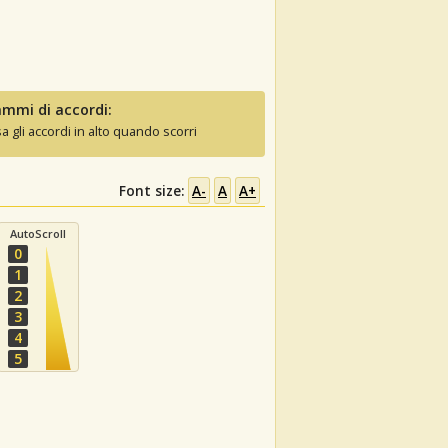
mmi di accordi:
sa gli accordi in alto quando scorri
Font size:
A-
A
A+
AutoScroll
0
1
2
3
4
5