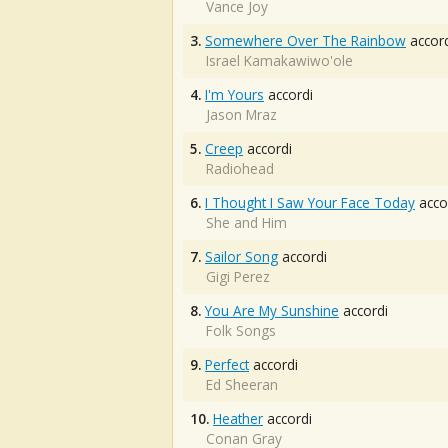
Vance Joy
3.
Somewhere Over The Rainbow
accord
Israel Kamakawiwo'ole
4.
I'm Yours
accordi
Jason Mraz
5.
Creep
accordi
Radiohead
6.
I Thought I Saw Your Face Today
acco
She and Him
7.
Sailor Song
accordi
Gigi Perez
8.
You Are My Sunshine
accordi
Folk Songs
9.
Perfect
accordi
Ed Sheeran
10.
Heather
accordi
Conan Gray