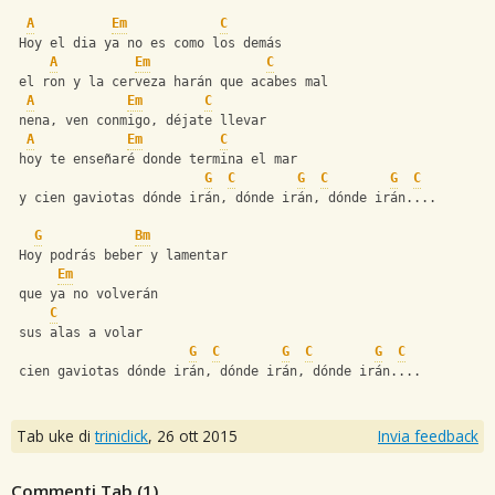
A
Em
C
 Hoy el dia ya no es como los demás
A
Em
C
 el ron y la cerveza harán que acabes mal
A
Em
C
 nena, ven conmigo, déjate llevar
A
Em
C
 hoy te enseñaré donde termina el mar
G
C
G
C
G
C
 y cien gaviotas dónde irán, dónde irán, dónde irán....
G
Bm
 Hoy podrás beber y lamentar
Em
 que ya no volverán
C
 sus alas a volar
G
C
G
C
G
C
 cien gaviotas dónde irán, dónde irán, dónde irán....
Tab uke di
triniclick
,
26 ott 2015
Invia feedback
Commenti Tab (
1
)