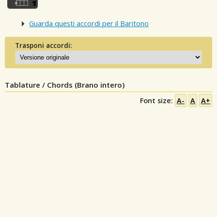
Guarda questi accordi per il Baritono
Trasponi accordi:
Tablature / Chords (Brano intero)
Font size:
A-
A
A+