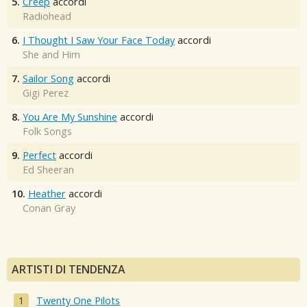
5.
Creep
accordi
Radiohead
6.
I Thought I Saw Your Face Today
accordi
She and Him
7.
Sailor Song
accordi
Gigi Perez
8.
You Are My Sunshine
accordi
Folk Songs
9.
Perfect
accordi
Ed Sheeran
10.
Heather
accordi
Conan Gray
ARTISTI DI TENDENZA
Twenty One Pilots