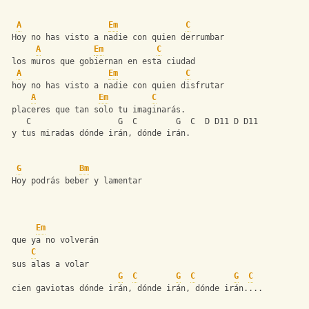
A
Em
C
 Hoy no has visto a nadie con quien derrumbar
A
Em
C
 los muros que gobiernan en esta ciudad
A
Em
C
 hoy no has visto a nadie con quien disfrutar
A
Em
C
 placeres que tan solo tu imaginarás.
    C                  G  C        G  C  D D11 D D11
 y tus miradas dónde irán, dónde irán.
G
Bm
 Hoy podrás beber y lamentar
Em
 que ya no volverán 
C
 sus alas a volar
G
C
G
C
G
C
 cien gaviotas dónde irán, dónde irán, dónde irán....