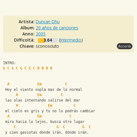
Artista:
Duncan Dhu
Album:
20 años de canciones
Anno:
2005
Difficoltà:
3.64
(
Intermedio
)
Chiave:
sconosciuto
Accordi
INTRO:
G
C
G
C
G
C
G
C
D
D
D
D
A
Em
C
 Hoy el viento sopla mas de lo normal
A
Em
C
 las olas intentando salirse del mar
A
Em
C
 el cielo es gris y tu no lo podrás cambiar
A
Em
C
 mira hacia lo lejos, busca otro lugar
C
G
C
G
C
 y cien gaviotas dónde irán, dónde irán.