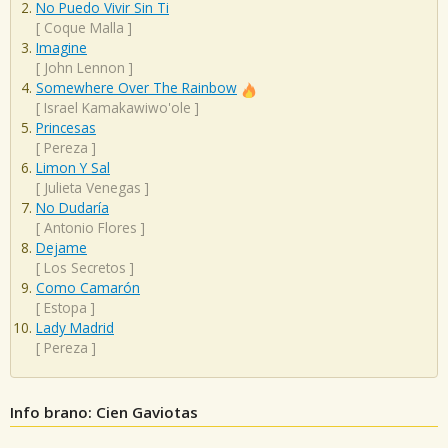
No Puedo Vivir Sin Ti
[
Coque Malla
]
Imagine
[
John Lennon
]
Somewhere Over The Rainbow
[
Israel Kamakawiwo'ole
]
Princesas
[
Pereza
]
Limon Y Sal
[
Julieta Venegas
]
No Dudaría
[
Antonio Flores
]
Dejame
[
Los Secretos
]
Como Camarón
[
Estopa
]
Lady Madrid
[
Pereza
]
Info brano: Cien Gaviotas