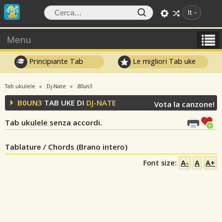
It
Menu
Principiante Tab
Le migliori Tab uke
Tab ukulele
Dj-Nate
B0un3
B0UN3
TAB UKE DI
DJ-NATE
Vota la canzone!
Tab ukulele senza accordi.
Tablature / Chords (Brano intero)
Font size:
A-
A
A+