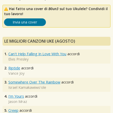
Hai fatto una cover di
B0un3
sul tuo Ukulele? Condividi il
tuo lavoro!
Invia una cover
LE MIGLIORI CANZONI UKE (AGOSTO)
1.
Can't Help Falling In Love With You
accordi
Elvis Presley
2.
Riptide
accordi
Vance Joy
3.
Somewhere Over The Rainbow
accordi
Israel Kamakawiwo'ole
4.
I'm Yours
accordi
Jason Mraz
5.
Creep
accordi