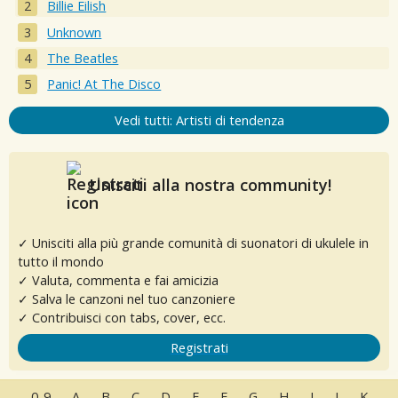
Billie Eilish
Unknown
The Beatles
Panic! At The Disco
Vedi tutti: Artisti di tendenza
Unisciti alla nostra community!
✓ Unisciti alla più grande comunità di suonatori di ukulele in
tutto il mondo
✓ Valuta, commenta e fai amicizia
✓ Salva le canzoni nel tuo canzoniere
✓ Contribuisci con tabs, cover, ecc.
Registrati
0-9
A
B
C
D
E
F
G
H
I
J
K