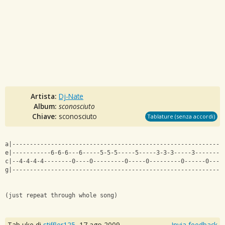
Artista:
Dj-Nate
Album:
sconosciuto
Chiave:
sconosciuto
Tablature (senza accordi)
a|------------------------------------------------------------
e|-----------6-6-6---6-----5-5-5-----5-----3-3-3-----3--------
c|--4-4-4-4--------0----0---------0-----0---------0------0----
g|------------------------------------------------------------
(just repeat through whole song)
Tab uke di
stiffler125
,
17 ago 2009
Invia feedback