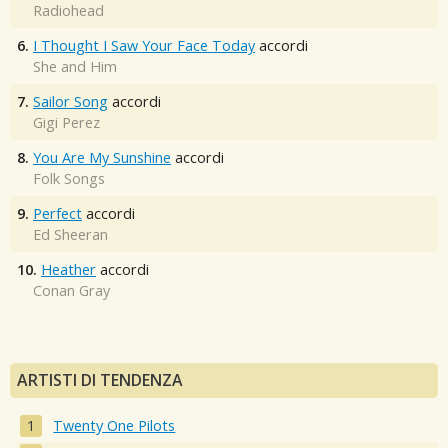
Radiohead
6.
I Thought I Saw Your Face Today
accordi
She and Him
7.
Sailor Song
accordi
Gigi Perez
8.
You Are My Sunshine
accordi
Folk Songs
9.
Perfect
accordi
Ed Sheeran
10.
Heather
accordi
Conan Gray
ARTISTI DI TENDENZA
Twenty One Pilots