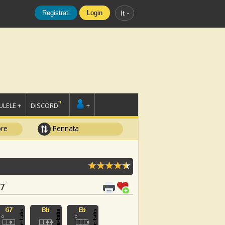
Registrati
Login
It
LELE +
DISCORD
+
ore
Pennata
D7