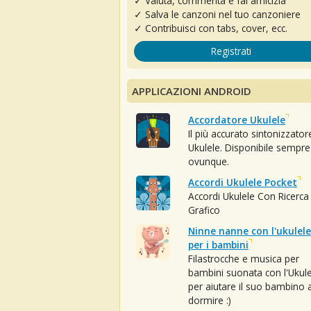
✓ Valuta, commenta e fai amicizia
✓ Salva le canzoni nel tuo canzoniere
✓ Contribuisci con tabs, cover, ecc.
Registrati
APPLICAZIONI ANDROID
Accordatore Ukulele
Il più accurato sintonizzator
Ukulele. Disponibile sempre
ovunque.
Accordi Ukulele Pocket
Accordi Ukulele Con Ricerca
Grafico
Ninne nanne con l'ukulele
per i bambini
Filastrocche e musica per
bambini suonata con l'Ukule
per aiutare il suo bambino 
dormire :)