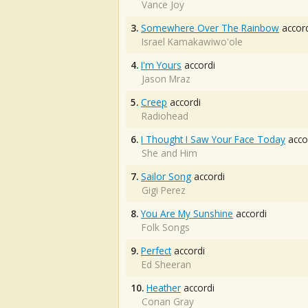
Vance Joy
3.
Somewhere Over The Rainbow
accord
Israel Kamakawiwo'ole
4.
I'm Yours
accordi
Jason Mraz
5.
Creep
accordi
Radiohead
6.
I Thought I Saw Your Face Today
acco
She and Him
7.
Sailor Song
accordi
Gigi Perez
8.
You Are My Sunshine
accordi
Folk Songs
9.
Perfect
accordi
Ed Sheeran
10.
Heather
accordi
Conan Gray