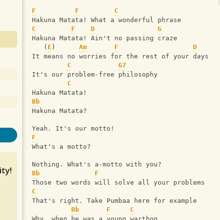
F
F
C
Hakuna Matata! What a wonderful phrase
C
F
D
G
Hakuna Matata! Ain't no passing craze
   (
E
)      
Am
F
D
It means no worries for the rest of your days
C
G7
It's our problem-free philosophy
C
Hakuna Matata!
Bb
Hakuna Matata?
Yeah. It's our motto!
F
What's a motto?
Nothing. What's a-motto with you?
ty!
Bb
F
Those two words will solve all your problems
C
That's right. Take Pumbaa here for example
Bb
F
C
Why, when he was a young warthog...