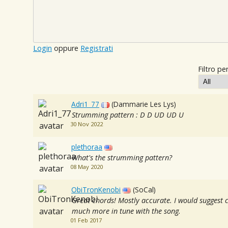
Login
oppure
Registrati
Filtro per
Adri1_77
(Dammarie Les Lys)
Strumming pattern : D D UD UD U
30 Nov 2022
plethoraa
What's the strumming pattern?
08 May 2020
ObiTronKenobi
(SoCal)
Great chords! Mostly accurate. I would suggest 
much more in tune with the song.
01 Feb 2017