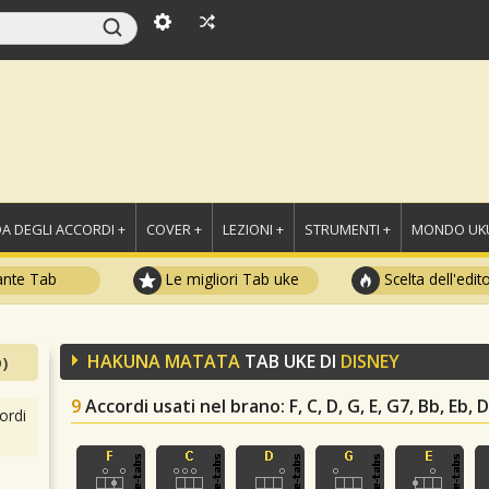
A DEGLI ACCORDI +
COVER +
LEZIONI +
STRUMENTI +
MONDO UKU
ante Tab
Le migliori Tab uke
Scelta dell'edit
HAKUNA MATATA
TAB UKE DI
DISNEY
)
9
Accordi usati nel brano
: F, C, D, G, E, G7, Bb, Eb, 
ordi