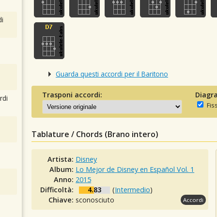
i
Guarda questi accordi per il Baritono
Trasponi accordi:
Diagra
rdi
Fis
Tablature / Chords (Brano intero)
Artista:
Disney
Album:
Lo Mejor de Disney en Español Vol. 1
Anno:
2015
Difficoltà:
4.83
(
Intermedio
)
Chiave:
sconosciuto
Accordi