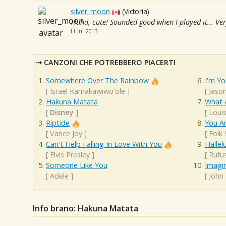
silver_moon
(Victoria)
Haha, cute! Sounded good when I played it... Ver
11 Jul 2013
CANZONI CHE POTREBBERO PIACERTI
Somewhere Over The Rainbow
I'm Yo
[
Israel Kamakawiwo'ole
]
[
Jaso
Hakuna Matata
What 
[
Disney
]
[
Loui
Riptide
You A
[
Vance Joy
]
[
Folk
Can't Help Falling In Love With You
Hallel
[
Elvis Presley
]
[
Rufu
Someone Like You
Imagi
[
Adele
]
[
John
Info brano: Hakuna Matata