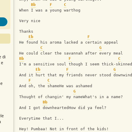
Bb
F
C
When I was a young warthog
Very nice
Thanks
Eb
F
He found his aroma lacked a certain appeal
C
G
He could clear the savannah after every meal
e di
Bb
F
C
 e
I'm a sensitive soul though I seem thick-skinne
Eb
F
G
And it hurt that my friends never stood downwin
F
C
 e
And oh, the shameHe was ashamed
G
Thought of changin' my nameWhat's in a name?
Bb
And I got downheartedHow did ya feel?
le
Everytime that I...
a
Hey! Pumbaa! Not in front of the kids!