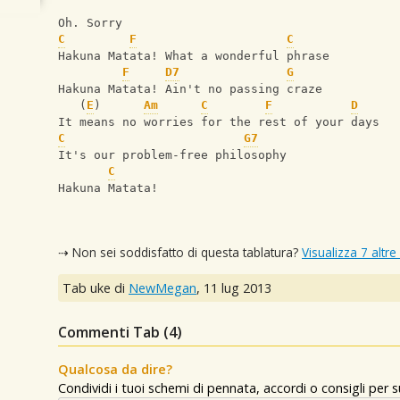
Oh. Sorry
C
F
C
Hakuna Matata! What a wonderful phrase
F
D7
G
Hakuna Matata! Ain't no passing craze
   (
E
)      
Am
C
F
D
It means no worries for the rest of your days
C
G7
It's our problem-free philosophy
C
Hakuna Matata!
⇢ Non sei soddisfatto di questa tablatura?
Visualizza 7 altre
Tab uke di
NewMegan
,
11 lug 2013
Commenti Tab (
4
)
Qualcosa da dire?
Condividi i tuoi schemi di pennata, accordi o consigli per