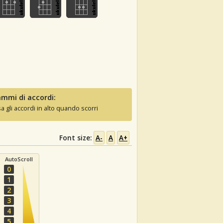
mmi di accordi:
sa gli accordi in alto quando scorri
Font size:
A-
A
A+
AutoScroll
0
1
2
3
4
5