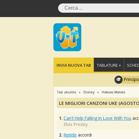
INVIA NUOVA TAB
TABLATURE +
SCHED
Principi
Tab ukulele
Disney
Hakuna Matata
LE MIGLIORI CANZONI UKE (AGOSTO
1.
Can't Help Falling In Love With You
acc
Elvis Presley
2.
Riptide
accordi