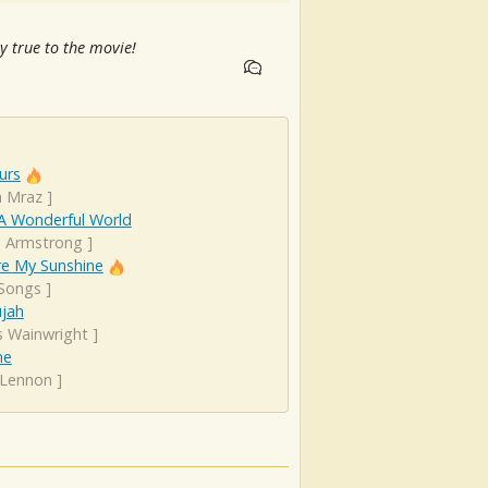
y true to the movie!
urs
n Mraz
]
A Wonderful World
s Armstrong
]
re My Sunshine
 Songs
]
ujah
s Wainwright
]
ne
 Lennon
]