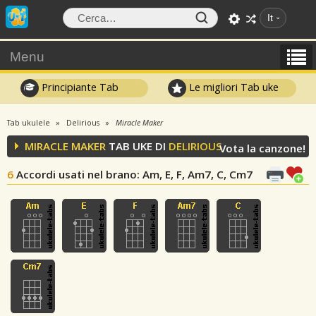
It
Menu
Principiante Tab
Le migliori Tab uke
Tab ukulele
Delirious
Miracle Maker
MIRACLE MAKER
TAB UKE DI
DELIRIOUS
Vota la canzone!
6
Accordi usati nel brano
: Am, E, F, Am7, C, Cm7