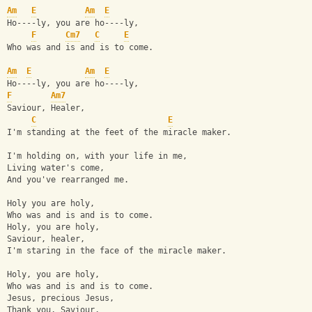
Am
E
Am
E
Ho----ly, you are ho----ly,
F
Cm7
C
E
Who was and is and is to come.
Am
E
Am
E
Ho----ly, you are ho----ly,
F
Am7
Saviour, Healer,
C
E
I'm standing at the feet of the miracle maker.
I'm holding on, with your life in me,
Living water's come,
And you've rearranged me.
Holy you are holy,
Who was and is and is to come.
Holy, you are holy,
Saviour, healer,
I'm staring in the face of the miracle maker.
Holy, you are holy,
Who was and is and is to come.
Jesus, precious Jesus,
Thank you, Saviour,