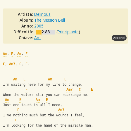
Artista:
Delirious
Album:
The Mission Bell
Anno:
2005
Difficoltà:
2.83
(
Principiante
)
Chiave:
Am
Accordi
Am
, 
E
, 
Am
, 
E
F
, 
Am7
, 
C
, 
E
.
Am
E
Am
E
I'm waiting here for my life to change,
F
Am7
C
E
When the waters stir you can rearrange me.
Am
E
Am
E
Just one touch is all I need,
F
Am7
I've nothing much but the wounds I feel,
C
E
I'm looking for the hand of the miracle man.