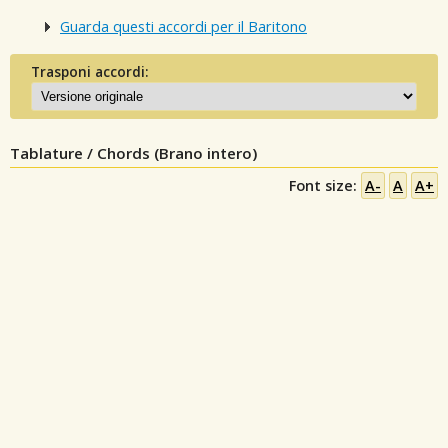
Guarda questi accordi per il Baritono
Trasponi accordi:
Tablature / Chords (Brano intero)
Font size:
A-
A
A+