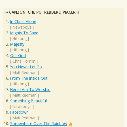
CANZONI CHE POTREBBERO PIACERTI
In Christ Alone
[
Newsboys
]
Mighty To Save
[
Hillsong
]
Majesty
[
Hillsong
]
Our God
[
Chris Tomlin
]
You Never Let Go
[
Matt Redman
]
From The Inside Out
[
Hillsong
]
Here I Am To Worship
[
Matt Redman
]
Something Beautiful
[
Newsboys
]
Facedown
[
Matt Redman
]
Somewhere Over The Rainbow