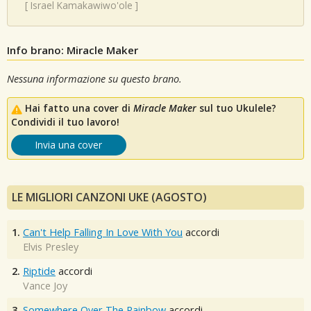
[
Israel Kamakawiwo'ole
]
Info brano: Miracle Maker
Nessuna informazione su questo brano.
Hai fatto una cover di
Miracle Maker
sul tuo Ukulele?
Condividi il tuo lavoro!
Invia una cover
LE MIGLIORI CANZONI UKE (AGOSTO)
1.
Can't Help Falling In Love With You
accordi
Elvis Presley
2.
Riptide
accordi
Vance Joy
3.
Somewhere Over The Rainbow
accordi