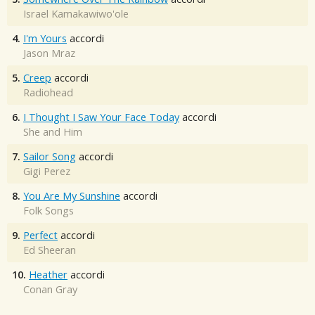
Israel Kamakawiwo'ole
4.
I'm Yours
accordi
Jason Mraz
5.
Creep
accordi
Radiohead
6.
I Thought I Saw Your Face Today
accordi
She and Him
7.
Sailor Song
accordi
Gigi Perez
8.
You Are My Sunshine
accordi
Folk Songs
9.
Perfect
accordi
Ed Sheeran
10.
Heather
accordi
Conan Gray