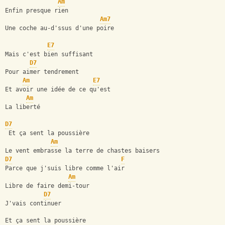
Am
Enfin presque rien
Am7
Une coche au-d'ssus d'une poire
E7
Mais c'est bien suffisant
D7
Pour aimer tendrement
Am
E7
Et avoir une idée de ce qu'est
Am
La liberté
D7
 Et ça sent la poussière
Am
Le vent embrasse la terre de chastes baisers
D7
F
Parce que j'suis libre comme l'air
Am
Libre de faire demi-tour
D7
J'vais continuer
Et ça sent la poussière