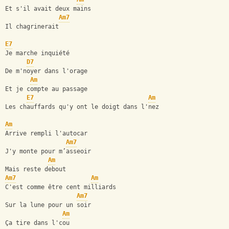
Et s'il avait deux mains
Am7
Il chagrinerait
E7
Je marche inquiété
D7
De m'noyer dans l'orage
Am
Et je compte au passage
E7
Am
Les chauffards qu'y ont le doigt dans l'nez
Am
Arrive rempli l'autocar
Am7
J'y monte pour m’asseoir
Am
Mais reste debout
Am7
Am
C'est comme être cent milliards
Am7
Sur la lune pour un soir
Am
Ça tire dans l'cou