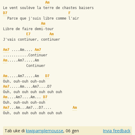
Am
Le vent soulève la terre de chastes baisers
D7
F
  Parce que j'suis libre comme l'air
Am
Libre de faire demi-tour
E7
Am
J'vais continuer, continuer
Am7
 ....Am.... 
Am7
............Continuer
Am
.....Am7.....Am
           Continuer
Am
.....Am7.....Am   
D7
Ouh, ouh-ouh ouh-ouh
Am7
.....Am....Am7....D7
Ouh, ouh ouh ouh ouh ouh ouh
Am
....Am7....Am... 
D7
Ouh, ouh-ouh ouh-ouh
Am7
...Am...Am7...D7....          
Am
Ouh, ouh ouh ouh ouh ouh ouh
Tab uke di
kiwipamplemousse
,
06 gen
Invia feedback