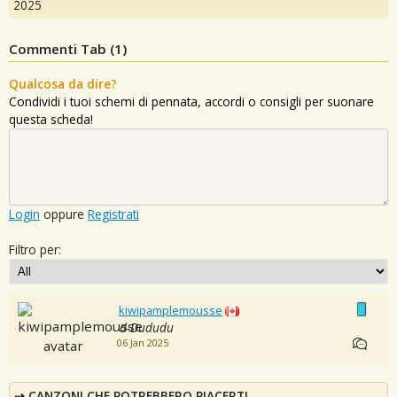
2025
Commenti Tab (
1
)
Qualcosa da dire?
Condividi i tuoi schemi di pennata, accordi o consigli per suonare
questa scheda!
Login
oppure
Registrati
Filtro per:
kiwipamplemousse
d-Dududu
06 Jan 2025
CANZONI CHE POTREBBERO PIACERTI