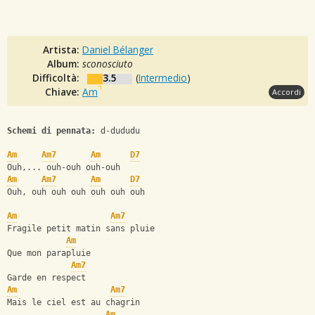
Artista:
Daniel Bélanger
Album:
sconosciuto
Difficoltà:
3.5
(
Intermedio
)
Chiave:
Am
Accordi
Schemi di pennata:
 d-dududu
Am
Am7
Am
D7
Ouh,... ouh-ouh ouh-ouh
Am
Am7
Am
D7
Ouh, ouh ouh ouh ouh ouh ouh
Am
Am7
Fragile petit matin sans pluie
Am
Que mon parapluie
Am7
Garde en respect
Am
Am7
Mais le ciel est au chagrin
Am