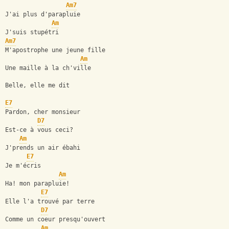
Am7
J'ai plus d'parapluie
Am
J'suis stupétri
Am7
M'apostrophe une jeune fille
Am
Une maille à la ch'ville
Belle, elle me dit
E7
Pardon, cher monsieur
D7
Est-ce à vous ceci?
Am
J'prends un air ébahi
E7
Je m'écris
Am
Ha! mon parapluie!
E7
Elle l'a trouvé par terre
D7
Comme un coeur presqu'ouvert
Am