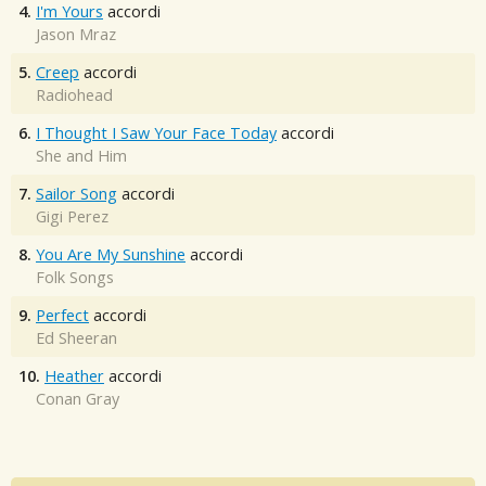
4.
I'm Yours
accordi
Jason Mraz
5.
Creep
accordi
Radiohead
6.
I Thought I Saw Your Face Today
accordi
She and Him
7.
Sailor Song
accordi
Gigi Perez
8.
You Are My Sunshine
accordi
Folk Songs
9.
Perfect
accordi
Ed Sheeran
10.
Heather
accordi
Conan Gray