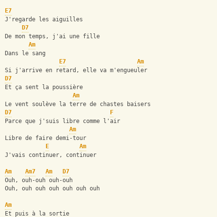
E7
J'regarde les aiguilles
D7
De mon temps, j'ai une fille
Am
Dans le sang
E7
Am
Si j'arrive en retard, elle va m'engueuler
D7
Et ça sent la poussière
Am
Le vent soulève la terre de chastes baisers
D7
F
Parce que j'suis libre comme l'air
Am
Libre de faire demi-tour
E
Am
J'vais continuer, continuer
Am
Am7
Am
D7
Ouh, ouh-ouh ouh-ouh
Ouh, ouh ouh ouh ouh ouh ouh
Am
Et puis à la sortie