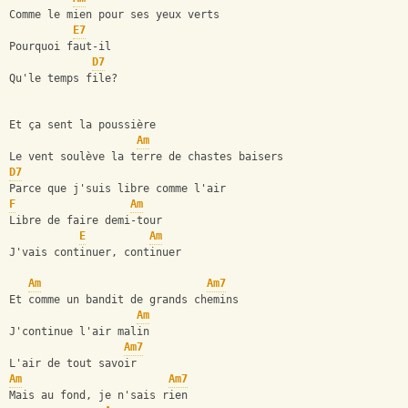
Comme le mien pour ses yeux verts
E7
Pourquoi faut-il
D7
Qu'le temps file?
Et ça sent la poussière
Am
Le vent soulève la terre de chastes baisers
D7
Parce que j'suis libre comme l'air
F
Am
Libre de faire demi-tour
E
Am
J'vais continuer, continuer
Am
Am7
Et comme un bandit de grands chemins
Am
J'continue l'air malin
Am7
L'air de tout savoir
Am
Am7
Mais au fond, je n'sais rien