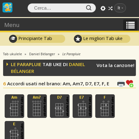
It
Menu
Principiante Tab
Le migliori Tab uke
Tab ukulele
Daniel Bélanger
Le Parapluie
LE PARAPLUIE
TAB UKE DI
DANIEL
Vota la canzone!
BÉLANGER
6
Accordi usati nel brano
: Am, Am7, D7, E7, F, E