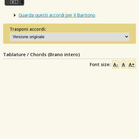
Guarda questi accordi per il Baritono
Trasponi accordi:
Tablature / Chords (Brano intero)
Font size:
A-
A
A+