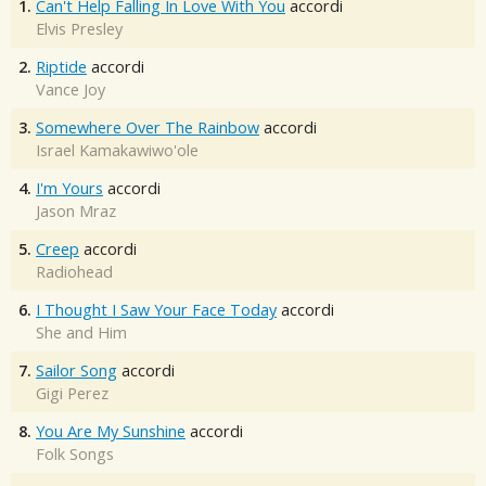
1.
Can't Help Falling In Love With You
accordi
Elvis Presley
2.
Riptide
accordi
Vance Joy
3.
Somewhere Over The Rainbow
accordi
Israel Kamakawiwo'ole
4.
I'm Yours
accordi
Jason Mraz
5.
Creep
accordi
Radiohead
6.
I Thought I Saw Your Face Today
accordi
She and Him
7.
Sailor Song
accordi
Gigi Perez
8.
You Are My Sunshine
accordi
Folk Songs