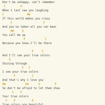
Don't be unhappy, can't remember
C
G
When I last saw you laughing
C
Dm
If this world makes you crazy
C
F
And you've taken all you can bear
Am
G
You call me up
F
C
Because you know I'll be there
F
C
And I'll see your true colors
G
Shining through
F
C
I see your true colors
F
C
And that's why I love you
Am
Em
G
F
So don't be afraid to let them show
C
F
Your true colors
C
F
G
True colors are beautiful,