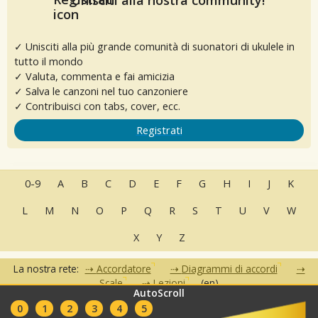
✓ Unisciti alla più grande comunità di suonatori di ukulele in
tutto il mondo
✓ Valuta, commenta e fai amicizia
✓ Salva le canzoni nel tuo canzoniere
✓ Contribuisci con tabs, cover, ecc.
Registrati
0-9
A
B
C
D
E
F
G
H
I
J
K
L
M
N
O
P
Q
R
S
T
U
V
W
X
Y
Z
La nostra rete:
Accordatore
Diagrammi di accordi
Scale
Lezioni
(en)
AutoScroll
•
•
•
•
•
0
1
2
3
4
5
FAQ
Contatti
Condizioni d'uso
Privacy
Partner
Club