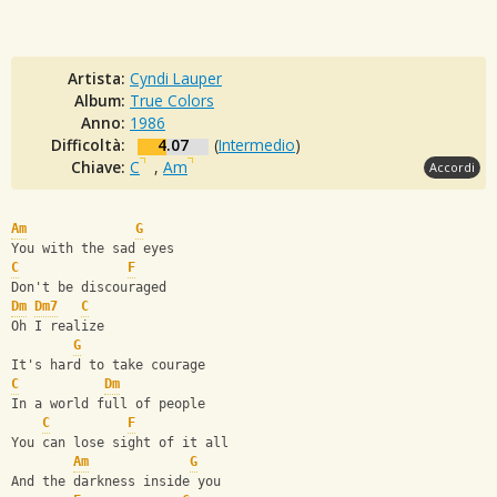
Artista:
Cyndi Lauper
Album:
True Colors
Anno:
1986
Difficoltà:
4.07
(
Intermedio
)
Chiave:
C
,
Am
Accordi
Am
G
You with the sad eyes
C
F
Don't be discouraged
Dm
Dm7
C
Oh I realize
G
It's hard to take courage
C
Dm
In a world full of people
C
F
You can lose sight of it all
Am
G
And the darkness inside you