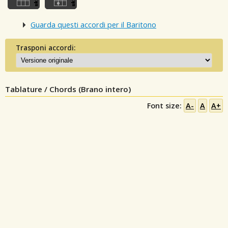
Guarda questi accordi per il Baritono
Trasponi accordi:
Tablature / Chords (Brano intero)
Font size:
A-
A
A+