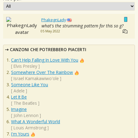
PhakegnLady
what's the strumming pattern for this so g?
05 May 2022
CANZONI CHE POTREBBERO PIACERTI
Can't Help Falling In Love With You
[
Elvis Presley
]
Somewhere Over The Rainbow
[
Israel Kamakawiwo'ole
]
Someone Like You
[
Adele
]
Let It Be
[
The Beatles
]
Imagine
[
John Lennon
]
What A Wonderful World
[
Louis Armstrong
]
I'm Yours