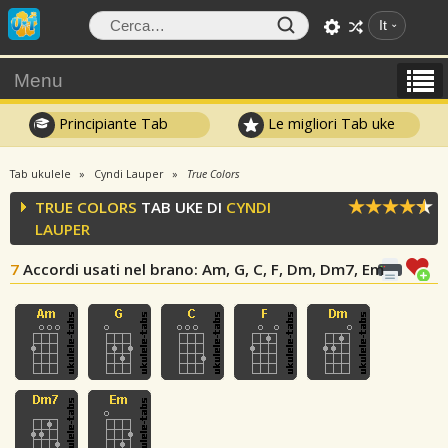
It
Menu
Principiante Tab
Le migliori Tab uke
Tab ukulele
Cyndi Lauper
True Colors
TRUE COLORS
TAB UKE DI
CYNDI
LAUPER
7
Accordi usati nel brano
: Am, G, C, F, Dm, Dm7, Em