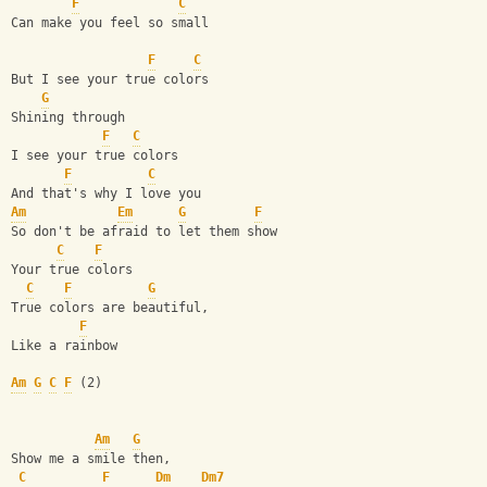
F
C
Can make you feel so small
F
C
But I see your true colors
G
Shining through
F
C
I see your true colors
F
C
And that's why I love you
Am
Em
G
F
So don't be afraid to let them show
C
F
Your true colors
C
F
G
True colors are beautiful,
F
Like a rainbow
Am
G
C
F
 (2)
Am
G
Show me a smile then,
C
F
Dm
Dm7