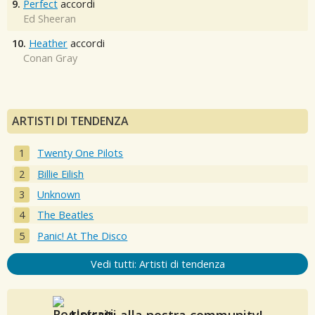
9.
Perfect
accordi
Ed Sheeran
10.
Heather
accordi
Conan Gray
ARTISTI DI TENDENZA
Twenty One Pilots
Billie Eilish
Unknown
The Beatles
Panic! At The Disco
Vedi tutti: Artisti di tendenza
Unisciti alla nostra community!