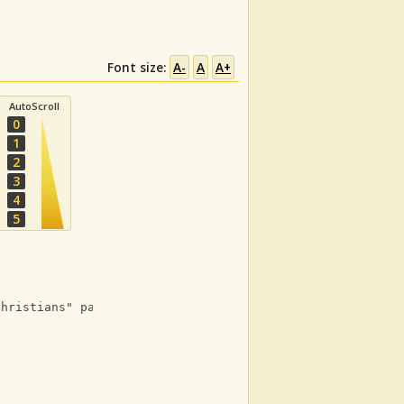
Font size:
A-
A
A+
AutoScroll
0
1
2
3
4
5
Christians" part):