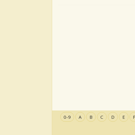
0-9
A
B
C
D
E