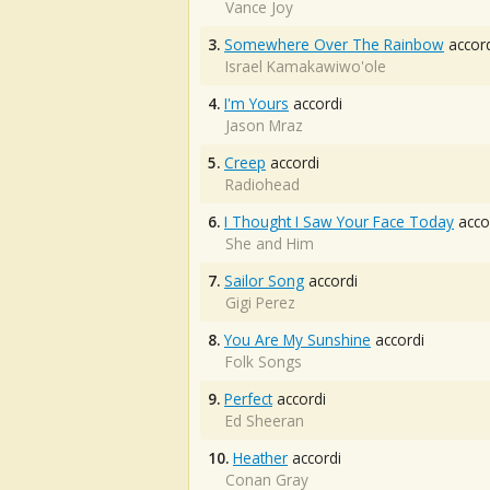
Vance Joy
3.
Somewhere Over The Rainbow
accord
Israel Kamakawiwo'ole
4.
I'm Yours
accordi
Jason Mraz
5.
Creep
accordi
Radiohead
6.
I Thought I Saw Your Face Today
acco
She and Him
7.
Sailor Song
accordi
Gigi Perez
8.
You Are My Sunshine
accordi
Folk Songs
9.
Perfect
accordi
Ed Sheeran
10.
Heather
accordi
Conan Gray