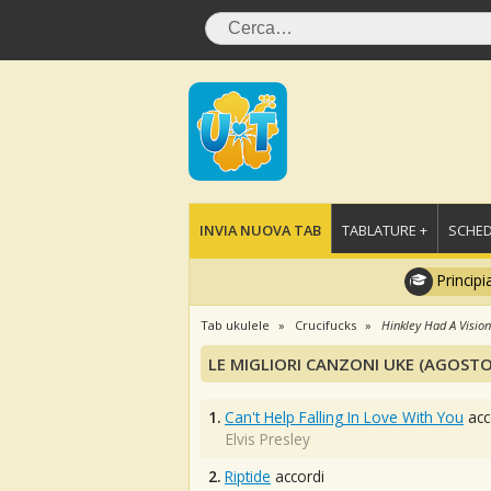
INVIA NUOVA TAB
TABLATURE +
SCHED
Principi
Tab ukulele
Crucifucks
Hinkley Had A Vision
LE MIGLIORI CANZONI UKE (AGOSTO
1.
Can't Help Falling In Love With You
acc
Elvis Presley
2.
Riptide
accordi