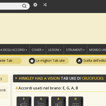
A DEGLI ACCORDI +
COVER +
LEZIONI +
STRUMENTI +
MONDO UKU
ante Tab
Le migliori Tab uke
Scelta dell'edit
HINKLEY HAD A VISION
TAB UKE DI
CRUCIFUCKS
)
4
Accordi usati nel brano
: E, G, A, B
ordi