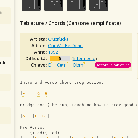
i
Tablature / Chords (Canzone semplificata)
Artista:
Crucifucks
Album:
Our Will Be Done
Anno:
1992
Difficoltà:
5
(
Intermedio
)
rdi
Chiave:
E
,
C#m
,
Dbm
Accordi e tablature
Intro and verse chord progression:
|
E
    |
G
A
 |  
Bridge one (The "Oh, teach me how to pray good 
|
A
   |
E
B
 |
Pre Verse:
    (tied)(tied)