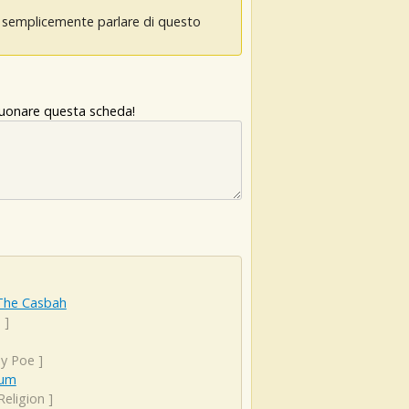
oi semplicemente parlare di questo
 suonare questa scheda!
The Casbah
h
]
ey Poe
]
eum
Religion
]