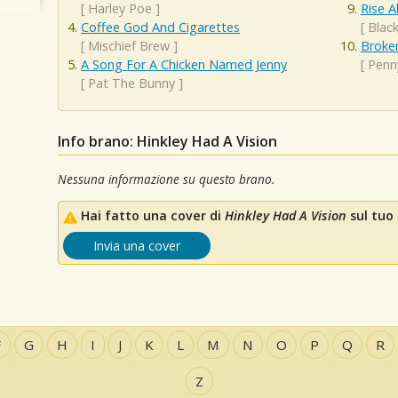
[
Harley Poe
]
Rise 
Coffee God And Cigarettes
[
Black
[
Mischief Brew
]
Broke
A Song For A Chicken Named Jenny
[
Penn
[
Pat The Bunny
]
Info brano: Hinkley Had A Vision
Nessuna informazione su questo brano.
Hai fatto una cover di
Hinkley Had A Vision
sul tuo 
Invia una cover
F
G
H
I
J
K
L
M
N
O
P
Q
R
Z