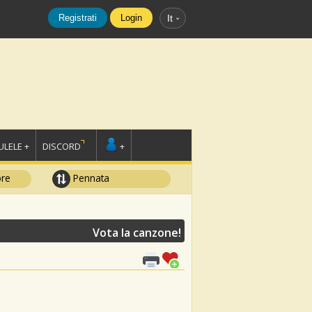
Registrati
Login
It
LELE +
DISCORD
+
ore
Pennata
Vota la canzone!