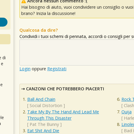
Ancora nessun commento :(
Hai bisogno di aiuto, vuoi condividere un consiglio o vu
brano? Inizia la discussione!
Qualcosa da dire?
Condividi i tuoi schemi di pennata, accordi o consigli per
e di
 e
Login
oppure
Registrati
 e
CANZONI CHE POTREBBERO PIACERTI
Ball And Chain
Rock 
[
Social Distortion
]
[
Clas
Take My By The Hand And Lead Me
Ouija
le
Through This Disaster
[
Harl
a
[
Pat The Bunny
]
Linol
Eat Shit And Die
[
Bad 