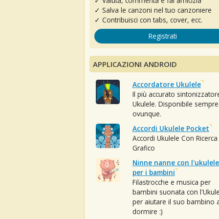
✓ Valuta, commenta e fai amicizia
✓ Salva le canzoni nel tuo canzoniere
✓ Contribuisci con tabs, cover, ecc.
Registrati
APPLICAZIONI ANDROID
Accordatore Ukulele
Il più accurato sintonizzator
Ukulele. Disponibile sempre
ovunque.
Accordi Ukulele Pocket
Accordi Ukulele Con Ricerca
Grafico
Ninne nanne con l'ukulele
per i bambini
Filastrocche e musica per
bambini suonata con l'Ukule
per aiutare il suo bambino 
dormire :)