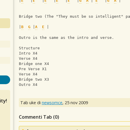
|
E
   |
E
   |
E
   |
E
   |
E
   |
G
A
 | 
E
   |
G
A
 |
Bridge two (The "They must be so intelligent" p
|
B
G
 |
A
E
 |
Outro is the same as the intro and verse.
Structure 
Intro X4
Verse X4 
Bridge one X4
Pre Verse X1
Verse X4
Bridge two X3
Outro X4
ty!
Tab uke di
newsomce
,
25 nov 2009
Commenti Tab (
0
)