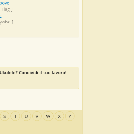
Above
 Flag
]
n
ywise
]
Ukulele? Condividi il tuo lavoro!
S
T
U
V
W
X
Y