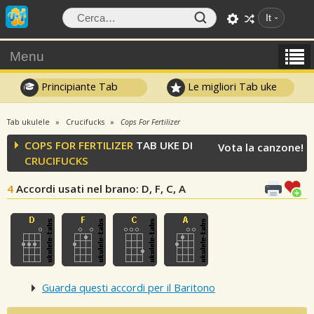
It
Menu
Principiante Tab
Le migliori Tab uke
Tab ukulele
Crucifucks
Cops For Fertilizer
COPS FOR FERTILIZER
TAB UKE DI
Vota la canzone!
CRUCIFUCKS
4
Accordi usati nel brano
: D, F, C, A
Guarda questi accordi per il Baritono