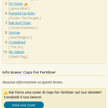
I'm Yours
[
Jason Mraz
]
Pumped Up Kicks
[
Foster The People
]
Ball And Chain
[
Social Distortion
]
Sorrow
[
Bad Religion
]
Crystalised
[
The Xx
]
No Values
[
Black Flag
]
Info brano: Cops For Fertilizer
Nessuna informazione su questo brano.
Hai fatto una cover di
Cops For Fertilizer
sul tuo Ukulele?
Condividi il tuo lavoro!
Invia una cover