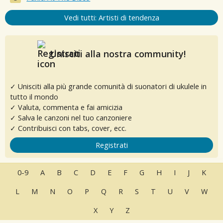
Vedi tutti: Artisti di tendenza
Unisciti alla nostra community!
✓ Unisciti alla più grande comunità di suonatori di ukulele in
tutto il mondo
✓ Valuta, commenta e fai amicizia
✓ Salva le canzoni nel tuo canzoniere
✓ Contribuisci con tabs, cover, ecc.
Registrati
0-9
A
B
C
D
E
F
G
H
I
J
K
L
M
N
O
P
Q
R
S
T
U
V
W
X
Y
Z