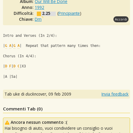
Album:
Our Will Be Done
Anno:
1992
Difficoltà:
2.25
(
Principiante
)
Chiave:
Dm
Accordi
Intro and Verses (In 2/4):
|
G
A
|
G
A
|  Repeat that pattern many times then:
Chorus (In 4/4):
|
D
F
|
D
C
|X3
|A |5a|
Tab uke di
duckncover
,
09 feb 2009
Invia feedback
Commenti Tab (
0
)
Ancora nessun commento :(
Hai bisogno di aiuto, vuoi condividere un consiglio o vuoi