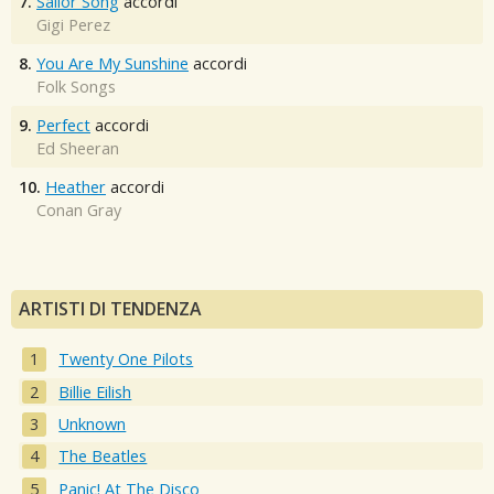
7.
Sailor Song
accordi
Gigi Perez
8.
You Are My Sunshine
accordi
Folk Songs
9.
Perfect
accordi
Ed Sheeran
10.
Heather
accordi
Conan Gray
ARTISTI DI TENDENZA
Twenty One Pilots
Billie Eilish
Unknown
The Beatles
Panic! At The Disco