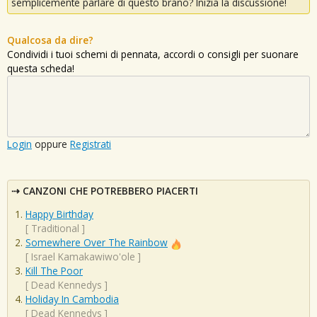
semplicemente parlare di questo brano? Inizia la discussione!
Qualcosa da dire?
Condividi i tuoi schemi di pennata, accordi o consigli per suonare
questa scheda!
Login
oppure
Registrati
CANZONI CHE POTREBBERO PIACERTI
Happy Birthday
[
Traditional
]
Somewhere Over The Rainbow
[
Israel Kamakawiwo'ole
]
Kill The Poor
[
Dead Kennedys
]
Holiday In Cambodia
[
Dead Kennedys
]