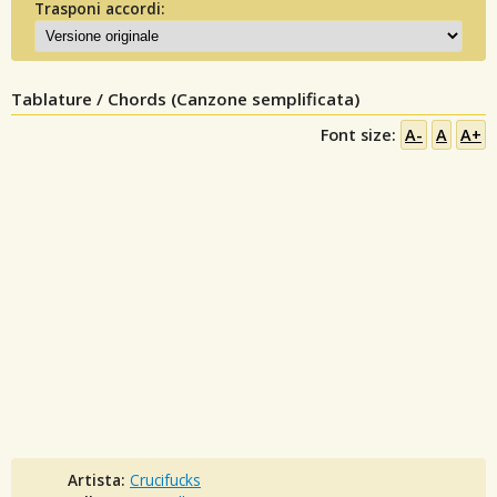
Trasponi accordi:
Tablature / Chords (Canzone semplificata)
Font size:
A-
A
A+
Artista:
Crucifucks