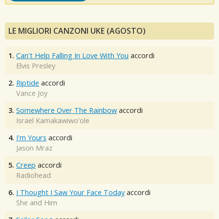
LE MIGLIORI CANZONI UKE (AGOSTO)
1.
Can't Help Falling In Love With You
accordi
Elvis Presley
2.
Riptide
accordi
Vance Joy
3.
Somewhere Over The Rainbow
accordi
Israel Kamakawiwo'ole
4.
I'm Yours
accordi
Jason Mraz
5.
Creep
accordi
Radiohead
6.
I Thought I Saw Your Face Today
accordi
She and Him