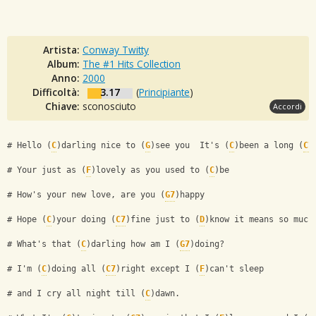
Artista:
Conway Twitty
Album:
The #1 Hits Collection
Anno:
2000
Difficoltà:
3.17
(
Principiante
)
Chiave:
sconosciuto
Accordi
# Hello (
C
)darling nice to (
G
)see you  It's (
C
)been a long (
C7
# Your just as (
F
)lovely as you used to (
C
)be
# How's your new love, are you (
G7
)happy
# Hope (
C
)your doing (
C7
)fine just to (
D
)know it means so much
# What's that (
C
)darling how am I (
G7
)doing?
# I'm (
C
)doing all (
C7
)right except I (
F
)can't sleep
# and I cry all night till (
C
)dawn.