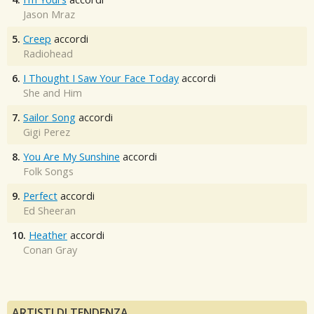
Jason Mraz
5.
Creep
accordi
Radiohead
6.
I Thought I Saw Your Face Today
accordi
She and Him
7.
Sailor Song
accordi
Gigi Perez
8.
You Are My Sunshine
accordi
Folk Songs
9.
Perfect
accordi
Ed Sheeran
10.
Heather
accordi
Conan Gray
ARTISTI DI TENDENZA