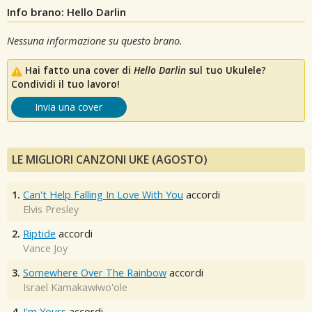
Info brano: Hello Darlin
Nessuna informazione su questo brano.
Hai fatto una cover di
Hello Darlin
sul tuo Ukulele?
Condividi il tuo lavoro!
Invia una cover
LE MIGLIORI CANZONI UKE (AGOSTO)
1.
Can't Help Falling In Love With You
accordi
Elvis Presley
2.
Riptide
accordi
Vance Joy
3.
Somewhere Over The Rainbow
accordi
Israel Kamakawiwo'ole
4.
I'm Yours
accordi