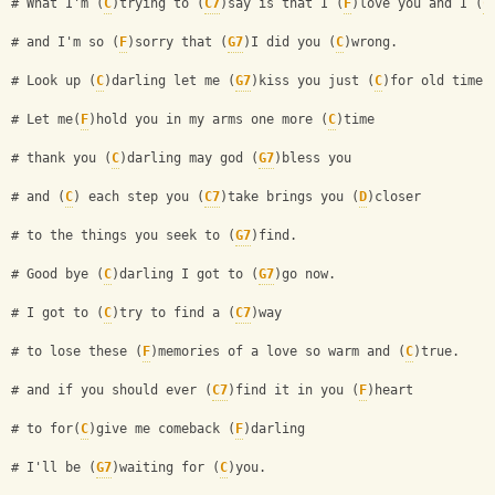
# What I'm (
C
)trying to (
C7
)say is that I (
F
)love you and I (
C
# and I'm so (
F
)sorry that (
G7
)I did you (
C
)wrong.
# Look up (
C
)darling let me (
G7
)kiss you just (
C
)for old times
# Let me(
F
)hold you in my arms one more (
C
)time
# thank you (
C
)darling may god (
G7
)bless you 
# and (
C
) each step you (
C7
)take brings you (
D
)closer
# to the things you seek to (
G7
)find.
# Good bye (
C
)darling I got to (
G7
)go now.
# I got to (
C
)try to find a (
C7
)way 
# to lose these (
F
)memories of a love so warm and (
C
)true.
# and if you should ever (
C7
)find it in you (
F
)heart
# to for(
C
)give me comeback (
F
)darling 
# I'll be (
G7
)waiting for (
C
)you.