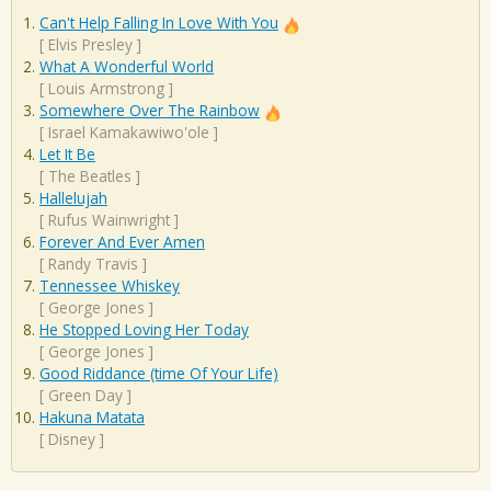
Can't Help Falling In Love With You
[
Elvis Presley
]
What A Wonderful World
[
Louis Armstrong
]
Somewhere Over The Rainbow
[
Israel Kamakawiwo'ole
]
Let It Be
[
The Beatles
]
Hallelujah
[
Rufus Wainwright
]
Forever And Ever Amen
[
Randy Travis
]
Tennessee Whiskey
[
George Jones
]
He Stopped Loving Her Today
[
George Jones
]
Good Riddance (time Of Your Life)
[
Green Day
]
Hakuna Matata
[
Disney
]