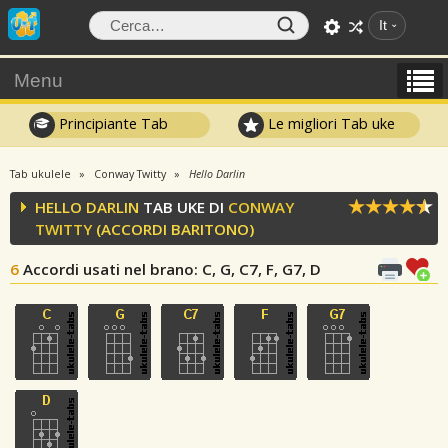
It
Menu
Principiante Tab
Le migliori Tab uke
Tab ukulele
Conway Twitty
Hello Darlin
HELLO DARLIN
TAB UKE DI
CONWAY
TWITTY
(ACCORDI BARITONO)
6
Accordi usati nel brano
: C, G, C7, F, G7, D