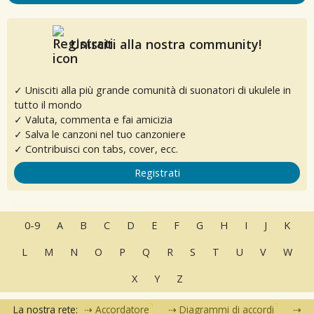
Unisciti alla nostra community!
✓ Unisciti alla più grande comunità di suonatori di ukulele in
tutto il mondo
✓ Valuta, commenta e fai amicizia
✓ Salva le canzoni nel tuo canzoniere
✓ Contribuisci con tabs, cover, ecc.
Registrati
0-9
A
B
C
D
E
F
G
H
I
J
K
L
M
N
O
P
Q
R
S
T
U
V
W
X
Y
Z
La nostra rete:
Accordatore
Diagrammi di accordi