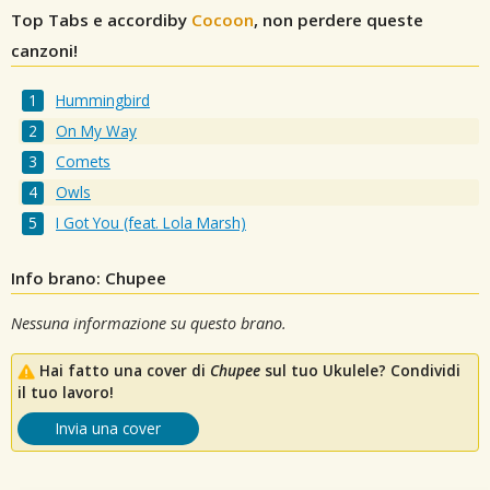
Top Tabs e accordiby
Cocoon
, non perdere queste
canzoni!
Hummingbird
On My Way
Comets
Owls
I Got You (feat. Lola Marsh)
Info brano: Chupee
Nessuna informazione su questo brano.
Hai fatto una cover di
Chupee
sul tuo Ukulele? Condividi
il tuo lavoro!
Invia una cover