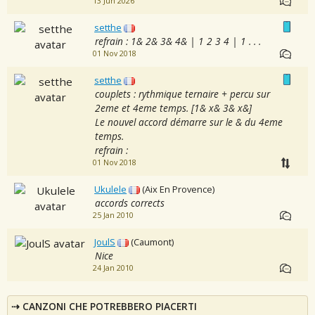
13 Jun 2026
setthe
refrain : 1& 2& 3& 4& | 1 2 3 4 | 1 . . .
01 Nov 2018
setthe
couplets : rythmique ternaire + percu sur
2eme et 4eme temps. [1& x& 3& x&]
Le nouvel accord démarre sur le & du 4eme
temps.
refrain :
01 Nov 2018
Ukulele
(Aix En Provence)
accords corrects
25 Jan 2010
JoulS
(Caumont)
Nice
24 Jan 2010
CANZONI CHE POTREBBERO PIACERTI