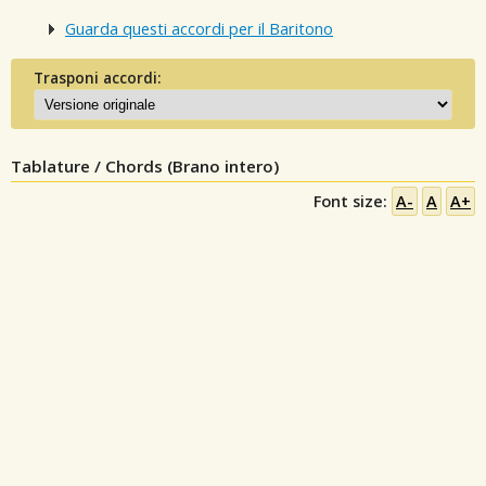
Guarda questi accordi per il Baritono
Trasponi accordi:
Tablature / Chords (Brano intero)
Font size:
A-
A
A+