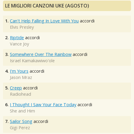
LE MIGLIORI CANZONI UKE (AGOSTO)
1.
Can't Help Falling In Love With You
accordi
Elvis Presley
2.
Riptide
accordi
Vance Joy
3.
Somewhere Over The Rainbow
accordi
Israel Kamakawiwo'ole
4.
I'm Yours
accordi
Jason Mraz
5.
Creep
accordi
Radiohead
6.
I Thought I Saw Your Face Today
accordi
She and Him
7.
Sailor Song
accordi
Gigi Perez