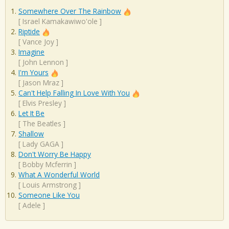
Somewhere Over The Rainbow
[
Israel Kamakawiwo'ole
]
Riptide
[
Vance Joy
]
Imagine
[
John Lennon
]
I'm Yours
[
Jason Mraz
]
Can't Help Falling In Love With You
[
Elvis Presley
]
Let It Be
[
The Beatles
]
Shallow
[
Lady GAGA
]
Don't Worry Be Happy
[
Bobby Mcferrin
]
What A Wonderful World
[
Louis Armstrong
]
Someone Like You
[
Adele
]