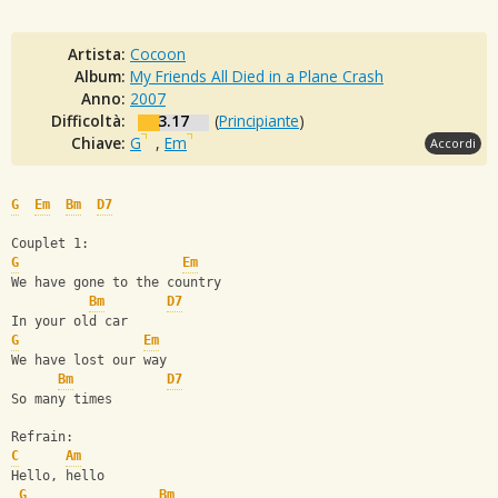
Artista:
Cocoon
Album:
My Friends All Died in a Plane Crash
Anno:
2007
Difficoltà:
3.17
(
Principiante
)
Chiave:
G
,
Em
Accordi
G
Em
Bm
D7
Couplet 1:
G
Em
We have gone to the country
Bm
D7
In your old car
G
Em
We have lost our way
Bm
D7
So many times
Refrain:
C
Am
Hello, hello
G
Bm