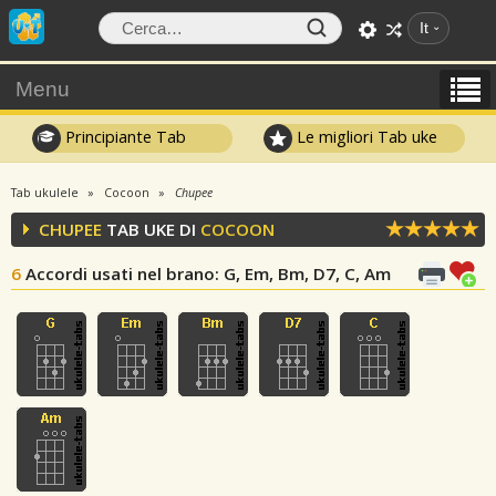
It
Menu
Principiante Tab
Le migliori Tab uke
Tab ukulele
Cocoon
Chupee
CHUPEE
TAB UKE DI
COCOON
6
Accordi usati nel brano
: G, Em, Bm, D7, C, Am