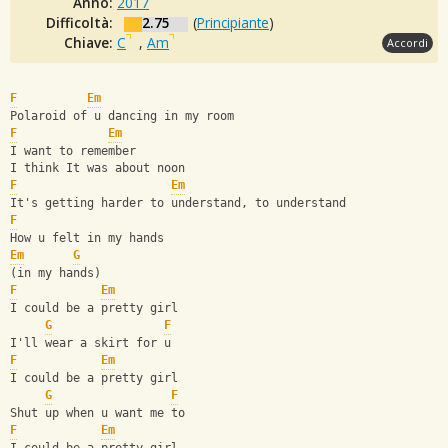
Anno:
2017
Difficoltà:
2.75
(
Principiante
)
Chiave:
C
,
Am
Accordi
F
Em
Polaroid of u dancing in my room
F
Em
I want to remember
I think It was about noon
F
Em
It's getting harder to understand, to understand
F
How u felt in my hands
Em
G
(in my hands)
F
Em
I could be a pretty girl
G
F
I'll wear a skirt for u
F
Em
I could be a pretty girl
G
F
Shut up when u want me to
F
Em