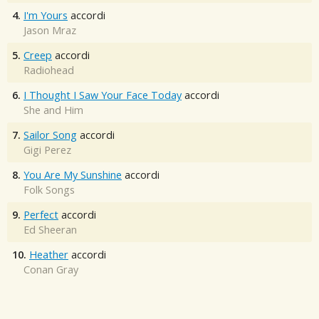
4.
I'm Yours
accordi
Jason Mraz
5.
Creep
accordi
Radiohead
6.
I Thought I Saw Your Face Today
accordi
She and Him
7.
Sailor Song
accordi
Gigi Perez
8.
You Are My Sunshine
accordi
Folk Songs
9.
Perfect
accordi
Ed Sheeran
10.
Heather
accordi
Conan Gray