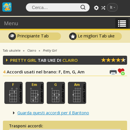
It
Menu
Principiante Tab
Le migliori Tab uke
Tab ukulele
Clairo
Pretty Girl
PRETTY GIRL
TAB UKE DI
CLAIRO
4
Accordi usati nel brano
: F, Em, G, Am
Guarda questi accordi per il Baritono
Trasponi accordi: