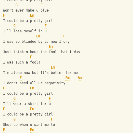
I could be a pretty girl
G
F
Won't ever make u blue
F
Em
I could be a pretty girl
G
F
I'll lose myself in u
Em
F
I was so blinded by u, now I cry
Em
Just thinkin bout the fool that I Was
F
I was such a fool!
Em
I'm alone now but It's better for me
F
Em
Am
I don't need all ur negativity
F
Em
I could be a pretty girl
G
F
I'll wear a skirt for u
F
Em
I could be a pretty girl
G
F
Shut up when u want me to
F
Em