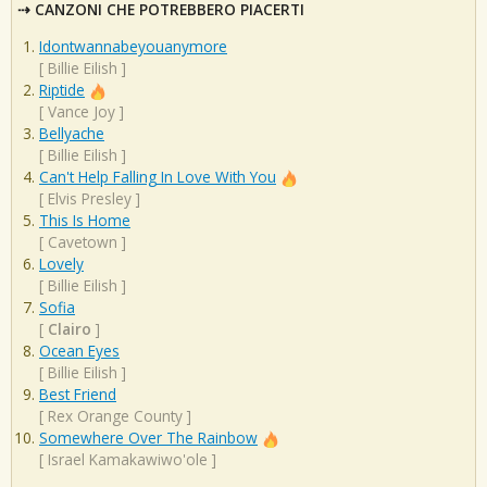
CANZONI CHE POTREBBERO PIACERTI
Idontwannabeyouanymore
[
Billie Eilish
]
Riptide
[
Vance Joy
]
Bellyache
[
Billie Eilish
]
Can't Help Falling In Love With You
[
Elvis Presley
]
This Is Home
[
Cavetown
]
Lovely
[
Billie Eilish
]
Sofia
[
Clairo
]
Ocean Eyes
[
Billie Eilish
]
Best Friend
[
Rex Orange County
]
Somewhere Over The Rainbow
[
Israel Kamakawiwo'ole
]