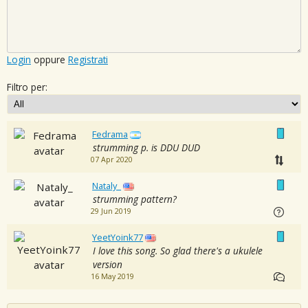
Login
oppure
Registrati
Filtro per:
Fedrama
strumming p. is DDU DUD
07 Apr 2020
Nataly_
strumming pattern?
29 Jun 2019
YeetYoink77
I love this song. So glad there's a ukulele
version
16 May 2019