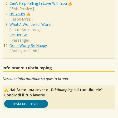
Can't Help Falling In Love With You
[
Elvis Presley
]
I'm Yours
[
Jason Mraz
]
What A Wonderful World
[
Louis Armstrong
]
Let Her Go
[
Passenger
]
Don't Worry Be Happy
[
Bobby Mcferrin
]
Info brano: Tubthumping
Nessuna informazione su questo brano.
Hai fatto una cover di
Tubthumping
sul tuo Ukulele?
Condividi il tuo lavoro!
Invia una cover