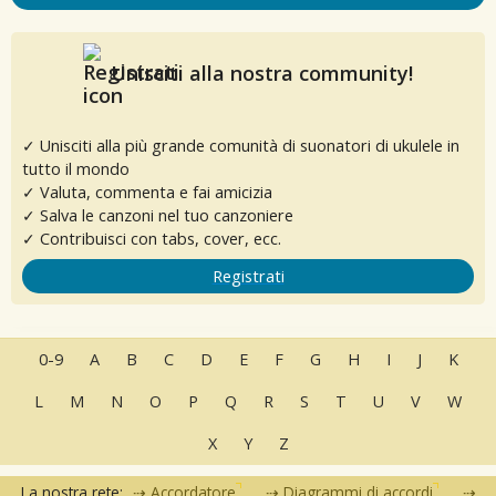
Unisciti alla nostra community!
✓ Unisciti alla più grande comunità di suonatori di ukulele in
tutto il mondo
✓ Valuta, commenta e fai amicizia
✓ Salva le canzoni nel tuo canzoniere
✓ Contribuisci con tabs, cover, ecc.
Registrati
0-9
A
B
C
D
E
F
G
H
I
J
K
L
M
N
O
P
Q
R
S
T
U
V
W
X
Y
Z
La nostra rete:
Accordatore
Diagrammi di accordi