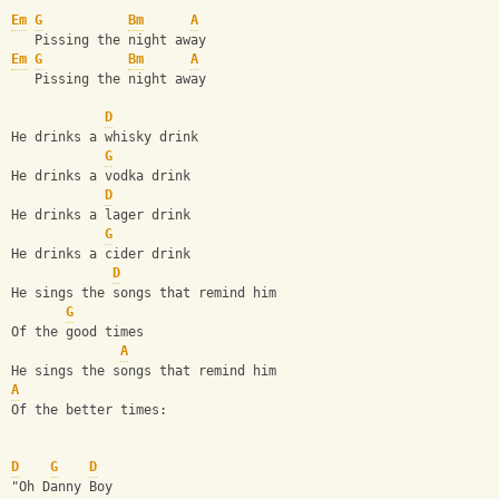
Em
G
Bm
A
   Pissing the night away
Em
G
Bm
A
   Pissing the night away
D
He drinks a whisky drink
G
He drinks a vodka drink
D
He drinks a lager drink
G
He drinks a cider drink
D
He sings the songs that remind him
G
Of the good times
A
He sings the songs that remind him
A
Of the better times:
D
G
D
"Oh Danny Boy