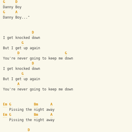
G
D
Danny Boy
G
A
Danny Boy..."
D
I get knocked down
G
But I get up again
D
G
You're never going to keep me down
D
I get knocked down
G
But I get up again
A
You're never going to keep me down
Em
G
Bm
A
   Pissing the night away
Em
G
Bm
A
   Pissing the night away
D