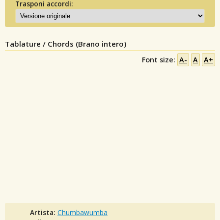
Trasponi accordi:
Tablature / Chords (Brano intero)
Font size:
A-
A
A+
Artista:
Chumbawumba