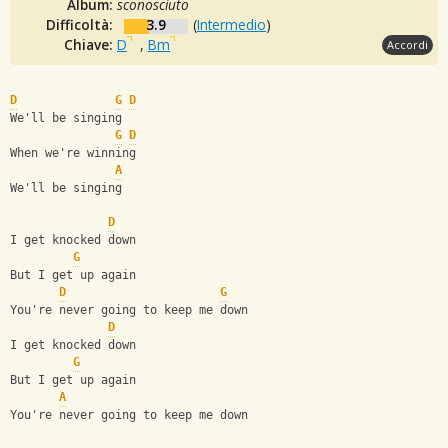
Album:
sconosciuto
Difficoltà:
3.9
(
Intermedio
)
Chiave:
D
,
Bm
Accordi
D
G
D
We'll be singing
G
D
When we're winning
A
We'll be singing
D
I get knocked down
G
But I get up again
D
G
You're never going to keep me down
D
I get knocked down
G
But I get up again
A
You're never going to keep me down