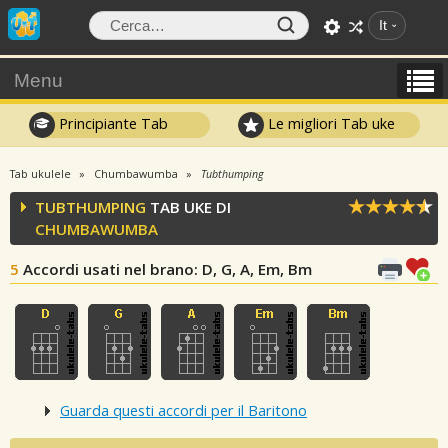
It
Menu
Principiante Tab
Le migliori Tab uke
Tab ukulele
Chumbawumba
Tubthumping
TUBTHUMPING
TAB UKE DI
CHUMBAWUMBA
5
Accordi usati nel brano
: D, G, A, Em, Bm
Guarda questi accordi per il Baritono