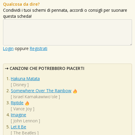
Qualcosa da dire?
Condividi i tuoi schemi di pennata, accordi o consigli per suonare
questa scheda!
Login
oppure
Registrati
CANZONI CHE POTREBBERO PIACERTI
Hakuna Matata
[
Disney
]
Somewhere Over The Rainbow
[
Israel Kamakawiwo'ole
]
Riptide
[
Vance Joy
]
Imagine
[
John Lennon
]
Let It Be
[
The Beatles
]