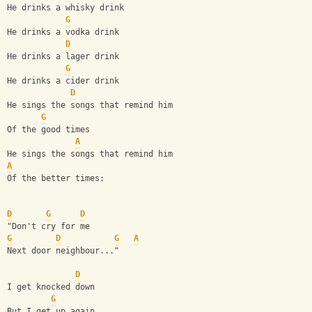
He drinks a whisky drink
G
He drinks a vodka drink
D
He drinks a lager drink
G
He drinks a cider drink
D
He sings the songs that remind him
G
Of the good times
A
He sings the songs that remind him
A
Of the better times:
D
G
D
"Don't cry for me
G
D
G
A
Next door neighbour..."
D
I get knocked down
G
But I get up again