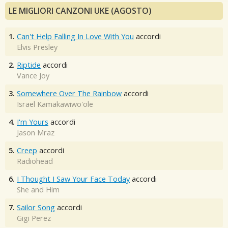
LE MIGLIORI CANZONI UKE (AGOSTO)
1.
Can't Help Falling In Love With You
accordi
Elvis Presley
2.
Riptide
accordi
Vance Joy
3.
Somewhere Over The Rainbow
accordi
Israel Kamakawiwo'ole
4.
I'm Yours
accordi
Jason Mraz
5.
Creep
accordi
Radiohead
6.
I Thought I Saw Your Face Today
accordi
She and Him
7.
Sailor Song
accordi
Gigi Perez