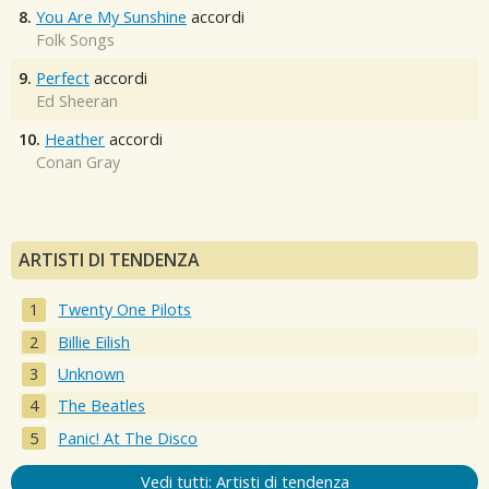
8.
You Are My Sunshine
accordi
Folk Songs
9.
Perfect
accordi
Ed Sheeran
10.
Heather
accordi
Conan Gray
ARTISTI DI TENDENZA
Twenty One Pilots
Billie Eilish
Unknown
The Beatles
Panic! At The Disco
Vedi tutti: Artisti di tendenza