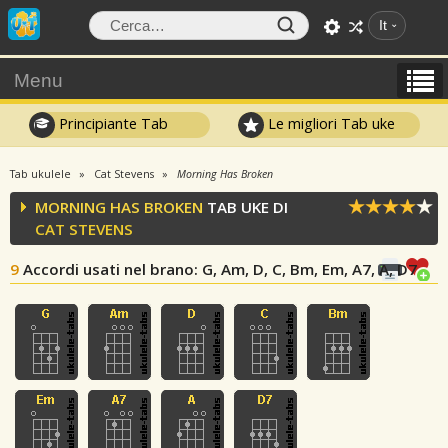
It
Menu
Principiante Tab
Le migliori Tab uke
Tab ukulele
Cat Stevens
Morning Has Broken
MORNING HAS BROKEN
TAB UKE DI
CAT STEVENS
9
Accordi usati nel brano
: G, Am, D, C, Bm, Em, A7, A, D7