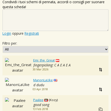
Condividi i tuoi schemi di pennata, accordi o consigli per suonare
questa scheda!
Login
oppure
Registrati
Filtro per:
Emi_the_Great
fingerpicking: C A E A E A
30 Mar 2026
ManonLaUke
d dudu
03 Apr 2018
Paalee
(Kozy)
good song
13 Feb 2018