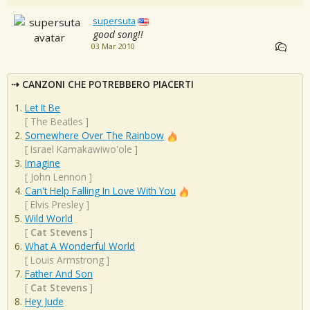
supersuta
good song!!
03 Mar 2010
CANZONI CHE POTREBBERO PIACERTI
Let It Be
[
The Beatles
]
Somewhere Over The Rainbow
[
Israel Kamakawiwo'ole
]
Imagine
[
John Lennon
]
Can't Help Falling In Love With You
[
Elvis Presley
]
Wild World
[
Cat Stevens
]
What A Wonderful World
[
Louis Armstrong
]
Father And Son
[
Cat Stevens
]
Hey Jude