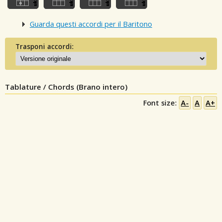
Guarda questi accordi per il Baritono
Trasponi accordi:
Tablature / Chords (Brano intero)
Font size:
A-
A
A+