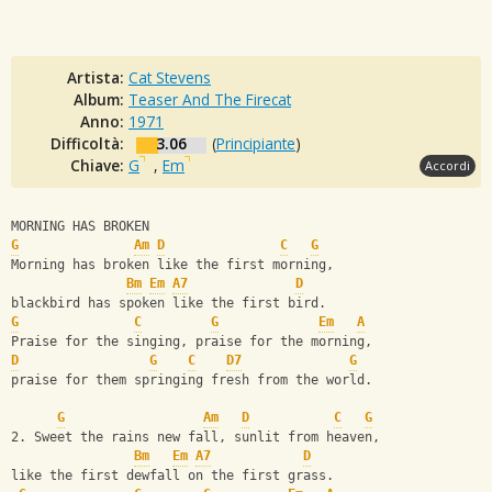
Artista:
Cat Stevens
Album:
Teaser And The Firecat
Anno:
1971
Difficoltà:
3.06
(
Principiante
)
Chiave:
G
,
Em
Accordi
MORNING HAS BROKEN
G
Am
D
C
G
Morning has broken like the first morning,
Bm
Em
A7
D
blackbird has spoken like the first bird.
G
C
G
Em
A
Praise for the singing, praise for the morning,
D
G
C
D7
G
praise for them springing fresh from the world.
G
Am
D
C
G
2. Sweet the rains new fall, sunlit from heaven,
Bm
Em
A7
D
like the first dewfall on the first grass.