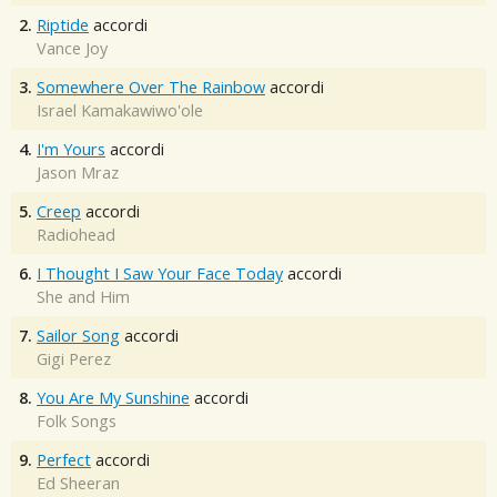
2.
Riptide
accordi
Vance Joy
3.
Somewhere Over The Rainbow
accordi
Israel Kamakawiwo'ole
4.
I'm Yours
accordi
Jason Mraz
5.
Creep
accordi
Radiohead
6.
I Thought I Saw Your Face Today
accordi
She and Him
7.
Sailor Song
accordi
Gigi Perez
8.
You Are My Sunshine
accordi
Folk Songs
9.
Perfect
accordi
Ed Sheeran