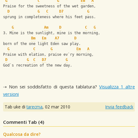
G
C
G
Em
A
Praise for the sweetness of the wet garden,
D
G
C
D7
G
sprung in completeness where his feet pass.
G
Am
D
C
G
3. Mine is the sunlight, mine is the morning,
Bm
Em
A7
D
born of the one light Eden saw play.
G
C
G
Em
A
Praise with elation, praise ev`ry morning,
D
G
C
D7
G
God`s recreation of the new day.
⇢ Non sei soddisfatto di questa tablatura?
Visualizza 1 altre
versioni
Tab uke di
tarecma
,
02 mar 2010
Invia feedback
Commenti Tab (
4
)
Qualcosa da dire?