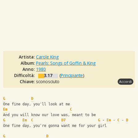
Artista:
Carole King
Album:
Pearls: Songs of Goffin & King
Anno:
1980
Difficoltà:
3.17
(
Principiante
)
Chiave:
sconosciuto
Accordi
G
D
One fine day, you'll look at me
Em
C
And you will know our love was, meant to be
G
Em
C
D7
G
 - 
Em
 - 
C
 - 
D
One fine day, you're gonna want me for your girl
G
D