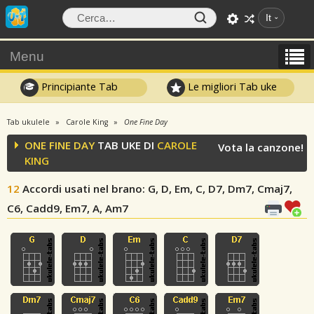
It
Menu
Principiante Tab
Le migliori Tab uke
Tab ukulele
Carole King
One Fine Day
ONE FINE DAY
TAB UKE DI
CAROLE
Vota la canzone!
KING
12
Accordi usati nel brano
: G, D, Em, C, D7, Dm7, Cmaj7,
C6, Cadd9, Em7, A, Am7