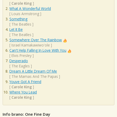
[
Carole King
]
What A Wonderful World
[
Louis Armstrong
]
Something
[
The Beatles
]
Let It Be
[
The Beatles
]
Somewhere Over The Rainbow
[
Israel Kamakawiwo'ole
]
Can't Help Falling In Love With You
[
Elvis Presley
]
Desperado
[
The Eagles
]
Dream A Little Dream Of Me
[
The Mamas And The Papas
]
Youve Got A Friend
[
Carole King
]
Where You Lead
[
Carole King
]
Info brano: One Fine Day