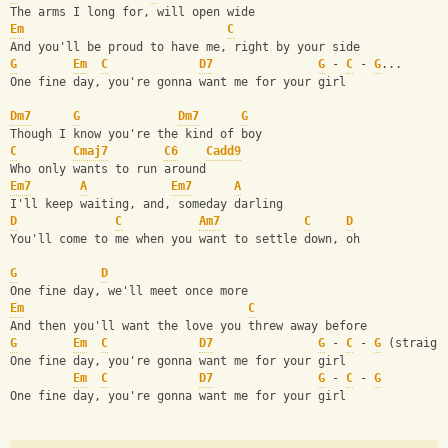
The arms I long for, will open wide
Em
C
And you'll be proud to have me, right by your side
G
Em
C
D7
G
 - 
C
 - 
G
...
One fine day, you're gonna want me for your girl
Dm7
G
Dm7
G
Though I know you're the kind of boy
C
Cmaj7
C6
Cadd9
Who only wants to run around
Em7
A
Em7
A
I'll keep waiting, and, someday darling
D
C
Am7
C
D
You'll come to me when you want to settle down, oh
G
D
One fine day, we'll meet once more
Em
C
And then you'll want the love you threw away before
G
Em
C
D7
G
 - 
C
 - 
G
 (straigh
One fine day, you're gonna want me for your girl
Em
C
D7
G
 - 
C
 - 
G
One fine day, you're gonna want me for your girl