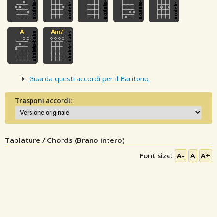
Guarda questi accordi per il Baritono
Trasponi accordi:
Tablature / Chords (Brano intero)
Font size:
A-
A
A+