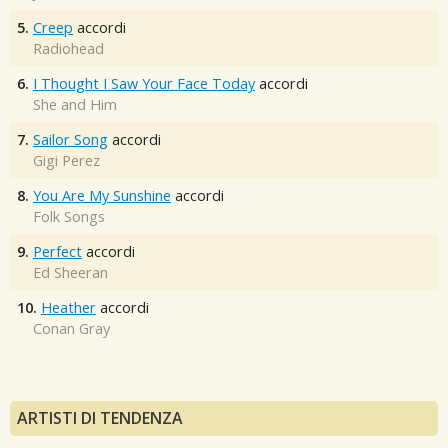
5.
Creep
accordi
Radiohead
6.
I Thought I Saw Your Face Today
accordi
She and Him
7.
Sailor Song
accordi
Gigi Perez
8.
You Are My Sunshine
accordi
Folk Songs
9.
Perfect
accordi
Ed Sheeran
10.
Heather
accordi
Conan Gray
ARTISTI DI TENDENZA