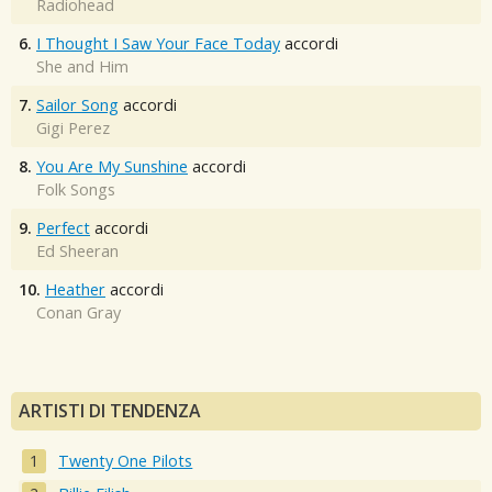
Radiohead
6.
I Thought I Saw Your Face Today
accordi
She and Him
7.
Sailor Song
accordi
Gigi Perez
8.
You Are My Sunshine
accordi
Folk Songs
9.
Perfect
accordi
Ed Sheeran
10.
Heather
accordi
Conan Gray
ARTISTI DI TENDENZA
Twenty One Pilots