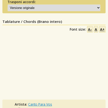
Trasponi accordi:
Tablature / Chords (Brano intero)
Font size:
A-
A
A+
Artista:
Canto Para Vos