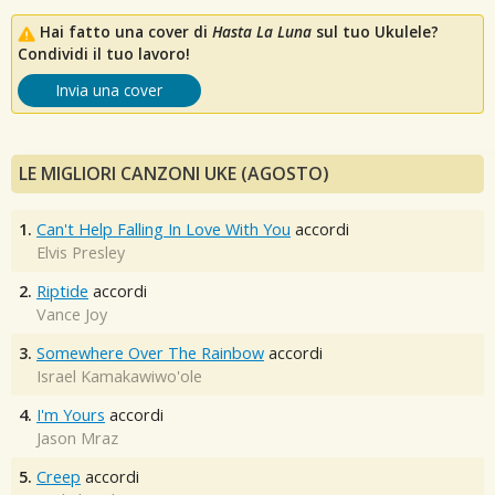
Hai fatto una cover di
Hasta La Luna
sul tuo Ukulele?
Condividi il tuo lavoro!
Invia una cover
LE MIGLIORI CANZONI UKE (AGOSTO)
1.
Can't Help Falling In Love With You
accordi
Elvis Presley
2.
Riptide
accordi
Vance Joy
3.
Somewhere Over The Rainbow
accordi
Israel Kamakawiwo'ole
4.
I'm Yours
accordi
Jason Mraz
5.
Creep
accordi