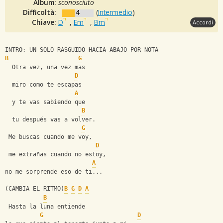
Album:
sconosciuto
Difficoltà:
4
(
Intermedio
)
Chiave:
D
,
Em
,
Bm
Accordi
INTRO: UN SOLO RASGUIDO HACIA ABAJO POR NOTA 
B
G
  Otra vez, una vez mas
D
  miro como te escapas 
A
  y te vas sabiendo que
B
  tu después vas a volver.
G
 Me buscas cuando me voy,
D
 me extrañas cuando no estoy, 
A
no me sorprende eso de ti...
(CAMBIA EL RITMO)
B
G
D
A
B
 Hasta la luna entiende 
G
D