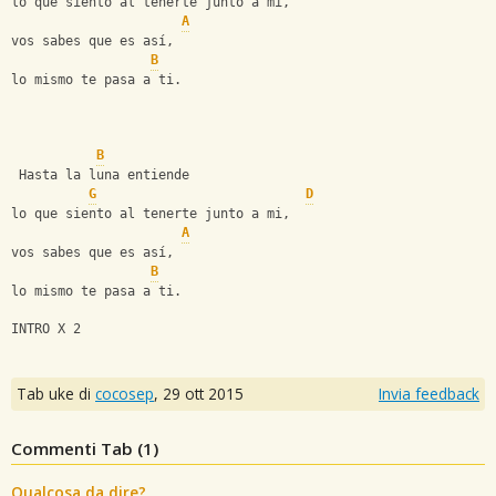
lo que siento al tenerte junto a mi,
A
vos sabes que es así,
B
lo mismo te pasa a ti.
B
 Hasta la luna entiende 
G
D
lo que siento al tenerte junto a mi,
A
vos sabes que es así,
B
lo mismo te pasa a ti.
INTRO X 2
Tab uke di
cocosep
,
29 ott 2015
Invia feedback
Commenti Tab (
1
)
Qualcosa da dire?