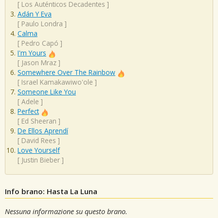
[
Los Auténticos Decadentes
]
Adán Y Eva
[
Paulo Londra
]
Calma
[
Pedro Capó
]
I'm Yours
[
Jason Mraz
]
Somewhere Over The Rainbow
[
Israel Kamakawiwo'ole
]
Someone Like You
[
Adele
]
Perfect
[
Ed Sheeran
]
De Ellos Aprendí
[
David Rees
]
Love Yourself
[
Justin Bieber
]
Info brano: Hasta La Luna
Nessuna informazione su questo brano.