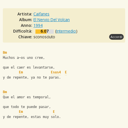
Artista:
Caifanes
Album:
El Nervio Del Volcan
Anno:
1994
Difficoltà:
6.07
(
Intermedio
)
Chiave:
sconosciuto
Accordi
Bm
Muchos a~os uno cree,
que el caer es levantarse,
Em
Esus4
E
y de repente, ya no te paras.
Bm
Que el amor es temporal,
que todo te puede pasar,
Em
E
y de repente, estas muy solo.