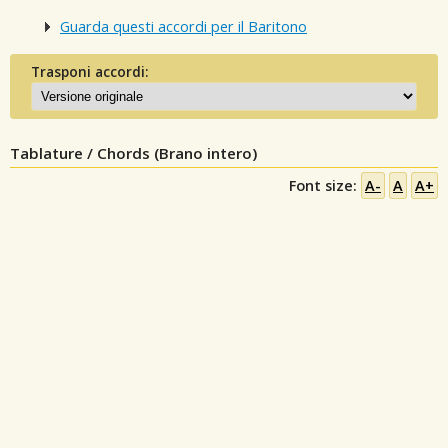
Guarda questi accordi per il Baritono
Trasponi accordi:
Tablature / Chords (Brano intero)
Font size:
A-
A
A+