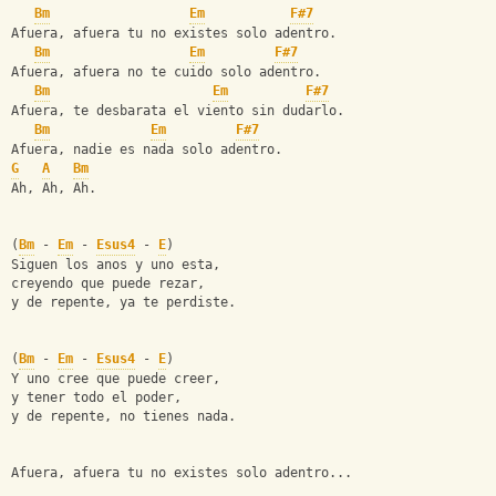
Bm
Em
F#7
Afuera, afuera tu no existes solo adentro.
Bm
Em
F#7
Afuera, afuera no te cuido solo adentro.
Bm
Em
F#7
Afuera, te desbarata el viento sin dudarlo.
Bm
Em
F#7
Afuera, nadie es nada solo adentro.
G
A
Bm
Ah, Ah, Ah.
(
Bm
 - 
Em
 - 
Esus4
 - 
E
)
Siguen los anos y uno esta,
creyendo que puede rezar,
y de repente, ya te perdiste.
(
Bm
 - 
Em
 - 
Esus4
 - 
E
)
Y uno cree que puede creer,
y tener todo el poder,
y de repente, no tienes nada.
Afuera, afuera tu no existes solo adentro...