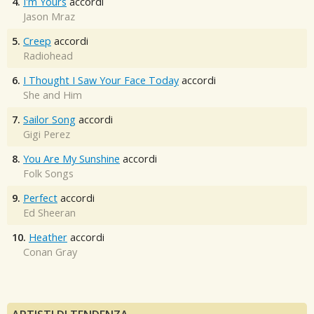
4.
I'm Yours
accordi
Jason Mraz
5.
Creep
accordi
Radiohead
6.
I Thought I Saw Your Face Today
accordi
She and Him
7.
Sailor Song
accordi
Gigi Perez
8.
You Are My Sunshine
accordi
Folk Songs
9.
Perfect
accordi
Ed Sheeran
10.
Heather
accordi
Conan Gray