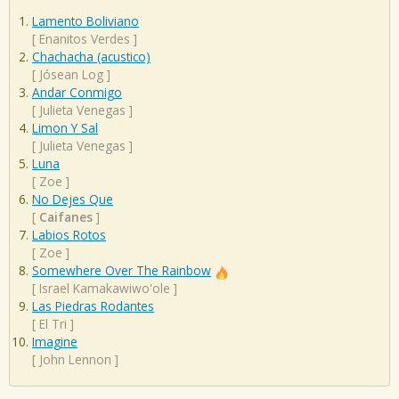
Lamento Boliviano
[
Enanitos Verdes
]
Chachacha (acustico)
[
Jósean Log
]
Andar Conmigo
[
Julieta Venegas
]
Limon Y Sal
[
Julieta Venegas
]
Luna
[
Zoe
]
No Dejes Que
[
Caifanes
]
Labios Rotos
[
Zoe
]
Somewhere Over The Rainbow
[
Israel Kamakawiwo'ole
]
Las Piedras Rodantes
[
El Tri
]
Imagine
[
John Lennon
]