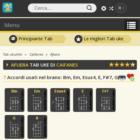
It
Menu
Principiante Tab
Le migliori Tab uke
Tab ukulele
Caifanes
Afuera
AFUERA
TAB UKE DI
CAIFANES
7
Accordi usati nel brano
: Bm, Em, Esus4, E, F#7, G, A