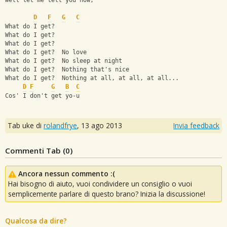
Well let me tell you now,
D
F
G
C
What do I get?
What do I get?
What do I get?
What do I get?  No love
What do I get?  No sleep at night
What do I get?  Nothing that's nice
What do I get?  Nothing at all, at all, at all...
D
F
G
B
C
Cos' I don't get yo-u
Tab uke di
rolandfrye
,
13 ago 2013
Invia feedback
Commenti Tab (
0
)
Ancora nessun commento :(
Hai bisogno di aiuto, vuoi condividere un consiglio o vuoi
semplicemente parlare di questo brano? Inizia la discussione!
Qualcosa da dire?