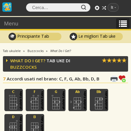
It
Menu
Principiante Tab
Le migliori Tab uke
Tab ukulele
Buzzcocks
What Do I Get?
WHAT DO I GET?
TAB UKE DI
BUZZCOCKS
7
Accordi usati nel brano
: C, F, G, Ab, Bb, D, B