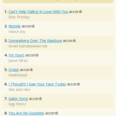
1.
Can't Help Falling In Love With You
accordi
Elvis Presley
2.
Riptide
accordi
Vance Joy
3.
Somewhere Over The Rainbow
accordi
Israel Kamakawiwo'ole
4.
I'm Yours
accordi
Jason Mraz
5.
Creep
accordi
Radiohead
6.
I Thought I Saw Your Face Today
accordi
She and Him
7.
Sailor Song
accordi
Gigi Perez
8.
You Are My Sunshine
accordi