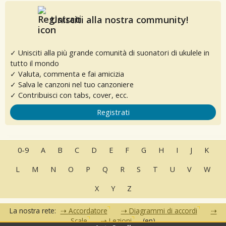
Unisciti alla nostra community!
✓ Unisciti alla più grande comunità di suonatori di ukulele in
tutto il mondo
✓ Valuta, commenta e fai amicizia
✓ Salva le canzoni nel tuo canzoniere
✓ Contribuisci con tabs, cover, ecc.
Registrati
0-9
A
B
C
D
E
F
G
H
I
J
K
L
M
N
O
P
Q
R
S
T
U
V
W
X
Y
Z
La nostra rete:
Accordatore
Diagrammi di accordi
Scale
Lezioni
(en)