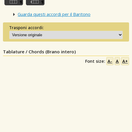
Guarda questi accordi per il Baritono
Trasponi accordi:
Tablature / Chords (Brano intero)
Font size:
A-
A
A+