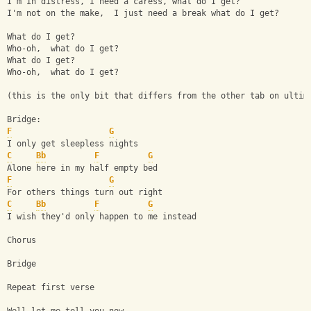
I'm in distress, I need a caress, what do I get?
I'm not on the make,  I just need a break what do I get?
What do I get?
Who-oh,  what do I get?
What do I get?
Who-oh,  what do I get?
(this is the only bit that differs from the other tab on ultim
Bridge:
F
G
I only get sleepless nights
C
Bb
F
G
Alone here in my half empty bed
F
G
For others things turn out right
C
Bb
F
G
I wish they'd only happen to me instead
Chorus
Bridge
Repeat first verse