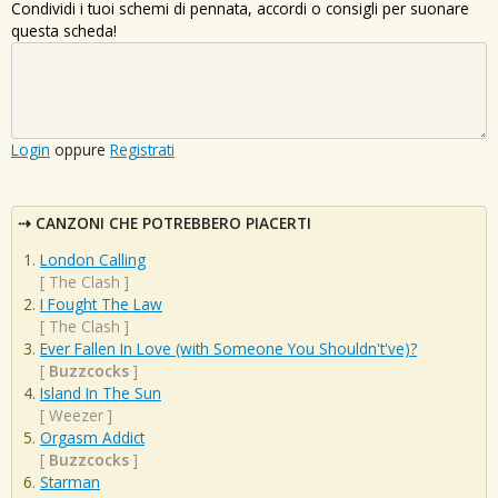
Condividi i tuoi schemi di pennata, accordi o consigli per suonare
questa scheda!
Login
oppure
Registrati
CANZONI CHE POTREBBERO PIACERTI
London Calling
[
The Clash
]
I Fought The Law
[
The Clash
]
Ever Fallen In Love (with Someone You Shouldn't've)?
[
Buzzcocks
]
Island In The Sun
[
Weezer
]
Orgasm Addict
[
Buzzcocks
]
Starman