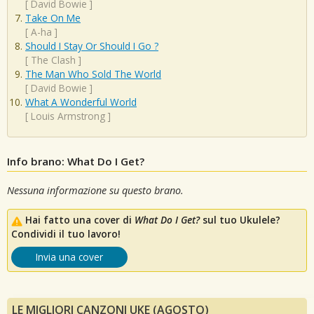
[
David Bowie
]
Take On Me
[
A-ha
]
Should I Stay Or Should I Go ?
[
The Clash
]
The Man Who Sold The World
[
David Bowie
]
What A Wonderful World
[
Louis Armstrong
]
Info brano: What Do I Get?
Nessuna informazione su questo brano.
Hai fatto una cover di
What Do I Get?
sul tuo Ukulele?
Condividi il tuo lavoro!
Invia una cover
LE MIGLIORI CANZONI UKE (AGOSTO)