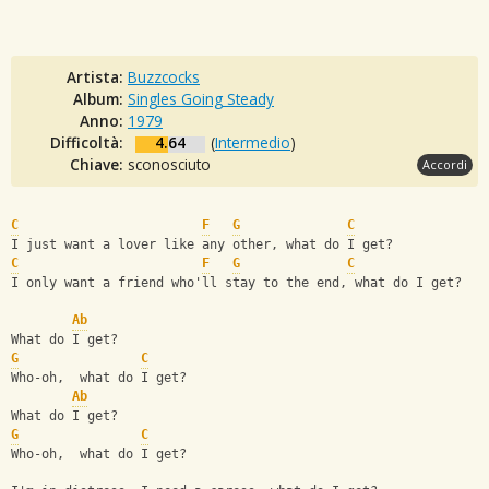
Artista:
Buzzcocks
Album:
Singles Going Steady
Anno:
1979
Difficoltà:
4.64
(
Intermedio
)
Chiave:
sconosciuto
Accordi
C
F
G
C
I just want a lover like any other, what do I get?
C
F
G
C
I only want a friend who'll stay to the end, what do I get?
Ab
What do I get?
G
C
Who-oh,  what do I get?
Ab
What do I get?
G
C
Who-oh,  what do I get?