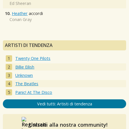
Ed Sheeran
10.
Heather
accordi
Conan Gray
ARTISTI DI TENDENZA
Twenty One Pilots
Billie Eilish
Unknown
The Beatles
Panic! At The Disco
Vedi tutti: Artisti di tendenza
Unisciti alla nostra community!