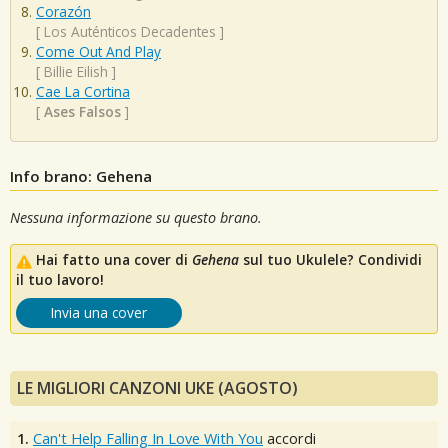
Corazón
[
Los Auténticos Decadentes
]
Come Out And Play
[
Billie Eilish
]
Cae La Cortina
[
Ases Falsos
]
Info brano: Gehena
Nessuna informazione su questo brano.
Hai fatto una cover di
Gehena
sul tuo Ukulele? Condividi
il tuo lavoro!
Invia una cover
LE MIGLIORI CANZONI UKE (AGOSTO)
1.
Can't Help Falling In Love With You
accordi