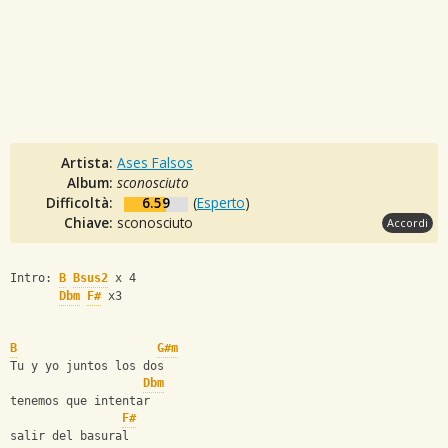
Artista:
Ases Falsos
Album:
sconosciuto
Difficoltà:
6.59
(
Esperto
)
Chiave:
sconosciuto
Accordi
Intro: 
B
Bsus2
 x 4
Dbm
F#
 x3
B
G#m
Tu y yo juntos los dos
Dbm
tenemos que intentar
F#
salir del basural