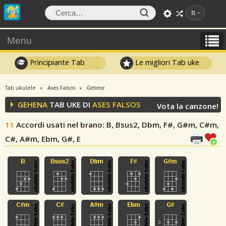
It
Menu
Principiante Tab
Le migliori Tab uke
Tab ukulele
Ases Falsos
Gehena
GEHENA
TAB UKE DI
ASES FALSOS
Vota la canzone!
11
Accordi usati nel brano
: B, Bsus2, Dbm, F#, G#m, C#m,
C#, A#m, Ebm, G#, E