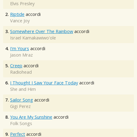
Elvis Presley
2.
Riptide
accordi
Vance Joy
3.
Somewhere Over The Rainbow
accordi
Israel Kamakawiwo'ole
4.
I'm Yours
accordi
Jason Mraz
5.
Creep
accordi
Radiohead
6.
I Thought I Saw Your Face Today
accordi
She and Him
7.
Sailor Song
accordi
Gigi Perez
8.
You Are My Sunshine
accordi
Folk Songs
9.
Perfect
accordi