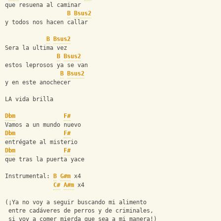
que resuena al caminar
B
Bsus2
y todos nos hacen callar
B
Bsus2
Sera la ultima vez
B
Bsus2
estos leprosos ya se van
B
Bsus2
y en este anochecer
LA vida brilla
Dbm
F#
Vamos a un mundo nuevo
Dbm
F#
entrégate al misterio
Dbm
F#
que tras la puerta yace
Instrumental: 
B
G#m
 x4
C#
A#m
 x4
(¡Ya no voy a seguir buscando mi alimento
 entre cadáveres de perros y de criminales,
 si voy a comer mierda que sea a mi manera!)