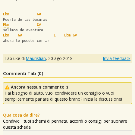
Ebm
G#
Puerta de las basuras
Ebm
G#
salimos de aventura
Ebm
G#
E
Ebm
G#
ahora te puedes cerrar
Tab uke di
Mauristian
,
20 ago 2018
Invia feedback
Commenti Tab (
0
)
Ancora nessun commento :(
Hai bisogno di aiuto, vuoi condividere un consiglio o vuoi
semplicemente parlare di questo brano? Inizia la discussione!
Qualcosa da dire?
Condividi i tuoi schemi di pennata, accordi o consigli per suonare
questa scheda!