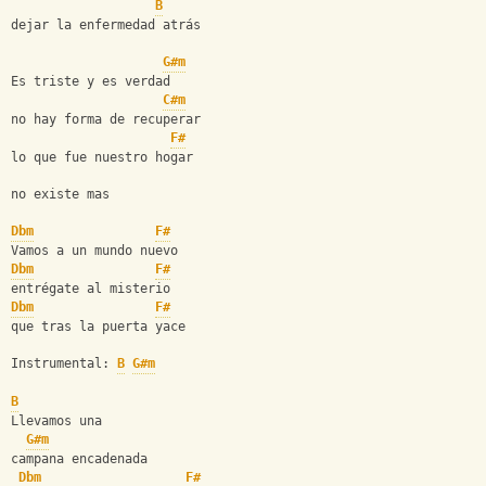
B
dejar la enfermedad atrás
G#m
Es triste y es verdad
C#m
no hay forma de recuperar
F#
lo que fue nuestro hogar
no existe mas
Dbm
F#
Vamos a un mundo nuevo
Dbm
F#
entrégate al misterio
Dbm
F#
que tras la puerta yace
Instrumental: 
B
G#m
B
Llevamos una
G#m
campana encadenada
Dbm
F#