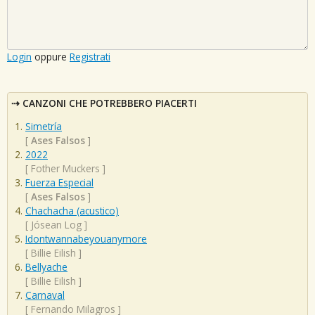
Login
oppure
Registrati
CANZONI CHE POTREBBERO PIACERTI
Simetría
[
Ases Falsos
]
2022
[
Fother Muckers
]
Fuerza Especial
[
Ases Falsos
]
Chachacha (acustico)
[
Jósean Log
]
Idontwannabeyouanymore
[
Billie Eilish
]
Bellyache
[
Billie Eilish
]
Carnaval
[
Fernando Milagros
]