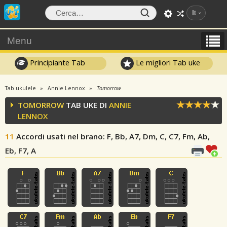
It
Menu
Principiante Tab
Le migliori Tab uke
Tab ukulele
Annie Lennox
Tomorrow
TOMORROW
TAB UKE DI
ANNIE
LENNOX
11
Accordi usati nel brano
: F, Bb, A7, Dm, C, C7, Fm, Ab,
Eb, F7, A