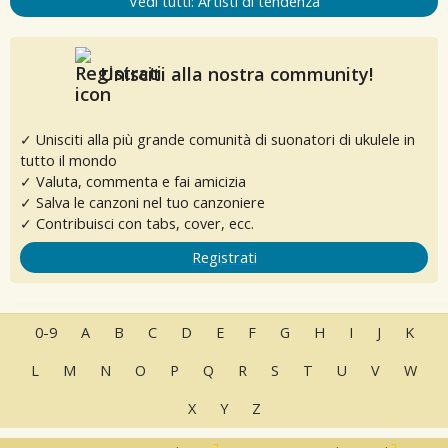
Vedi tutti: Artisti di tendenza
Unisciti alla nostra community!
✓ Unisciti alla più grande comunità di suonatori di ukulele in
tutto il mondo
✓ Valuta, commenta e fai amicizia
✓ Salva le canzoni nel tuo canzoniere
✓ Contribuisci con tabs, cover, ecc.
Registrati
0-9
A
B
C
D
E
F
G
H
I
J
K
L
M
N
O
P
Q
R
S
T
U
V
W
X
Y
Z