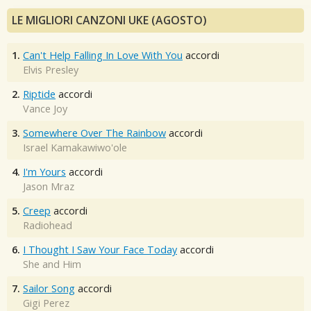
LE MIGLIORI CANZONI UKE (AGOSTO)
1.
Can't Help Falling In Love With You
accordi
Elvis Presley
2.
Riptide
accordi
Vance Joy
3.
Somewhere Over The Rainbow
accordi
Israel Kamakawiwo'ole
4.
I'm Yours
accordi
Jason Mraz
5.
Creep
accordi
Radiohead
6.
I Thought I Saw Your Face Today
accordi
She and Him
7.
Sailor Song
accordi
Gigi Perez