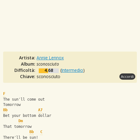
Artista:
Annie Lennox
Album:
sconosciuto
Difficoltà:
4.68
(
Intermedio
)
Chiave:
sconosciuto
Accordi
F
The sun'll come out
Tomorrow
Bb
A7
Bet your bottom dollar
Dm
That tomorrow
Bb
C
There'll be sun!