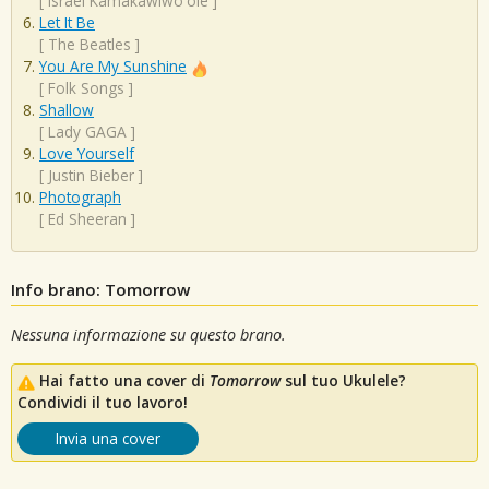
[
Israel Kamakawiwo'ole
]
Let It Be
[
The Beatles
]
You Are My Sunshine
[
Folk Songs
]
Shallow
[
Lady GAGA
]
Love Yourself
[
Justin Bieber
]
Photograph
[
Ed Sheeran
]
Info brano: Tomorrow
Nessuna informazione su questo brano.
Hai fatto una cover di
Tomorrow
sul tuo Ukulele?
Condividi il tuo lavoro!
Invia una cover