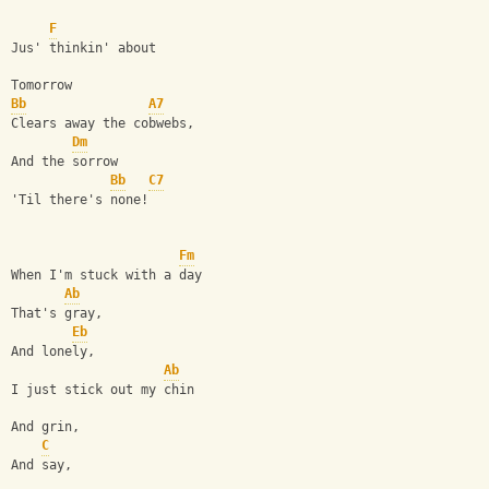
F
Jus' thinkin' about
Tomorrow
Bb
A7
Clears away the cobwebs,
Dm
And the sorrow
Bb
C7
'Til there's none!
Fm
When I'm stuck with a day
Ab
That's gray,
Eb
And lonely,
Ab
I just stick out my chin
And grin,
C
And say,