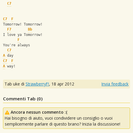
C7
C7
F
Tomorrow! Tomorrow!
F7
Bb
I love ya Tomorrow!
F
You're always
C7
A
 day
C7
F
A
 way!
Tab uke di
StrawberryF!
,
18 apr 2012
Invia feedback
Commenti Tab (
0
)
Ancora nessun commento :(
Hai bisogno di aiuto, vuoi condividere un consiglio o vuoi
semplicemente parlare di questo brano? Inizia la discussione!