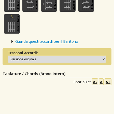
Guarda questi accordi per il Baritono
Trasponi accordi:
Tablature / Chords (Brano intero)
Font size:
A-
A
A+