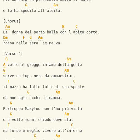
G
Am
e lo ha spedito all'aldilà.
[Chorus]
Am
B
C
La  donna del porto balla con l'abito corto,
Dm
F
G
Am
rossa nella sera  se ne va.
[Verse 4]
G
Am
A
 volte al gregge infame della gente
G
Am
serve un lupo nero da ammaestrar,
F
C
il pazzo ha fatto tutto di sua sponte
G
Am
ma non agli occhi di mammà.
G
Am
Purtroppo Marylou non l'ho più vista
G
Am
e a volte io mi chiedo dove sta,
F
C
ma forse è meglio vivere all'inferno
G
Am