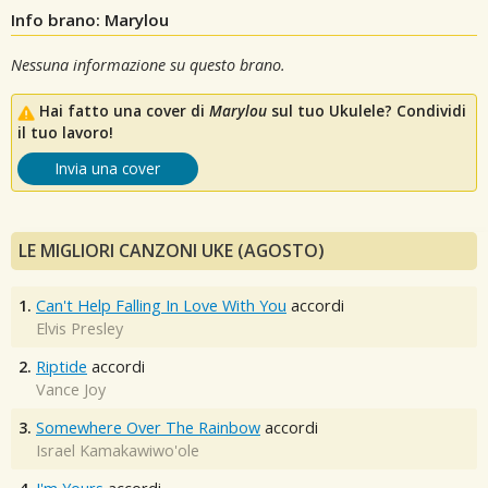
Info brano: Marylou
Nessuna informazione su questo brano.
Hai fatto una cover di
Marylou
sul tuo Ukulele? Condividi
il tuo lavoro!
Invia una cover
LE MIGLIORI CANZONI UKE (AGOSTO)
1.
Can't Help Falling In Love With You
accordi
Elvis Presley
2.
Riptide
accordi
Vance Joy
3.
Somewhere Over The Rainbow
accordi
Israel Kamakawiwo'ole