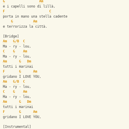
G
Am
e i capelli sono di lillà,
F
C
porta in mano una stella cadente
G
Am
e terrorizza la città.
[Bridge]
Am
G/B
C
Ma - ry - lou,
C
G
Am
Ma - ry - lou,
Am
G
Dm
tutti i marinai
F
G
Am
gridano I LOVE YOU,
Am
G/B
C
Ma - ry - lou,
C
G
Am
Ma - ry - lou,
Am
G
Dm
tutti i marinai
F
G
Am
gridano I LOVE YOU,
[Instrumental]