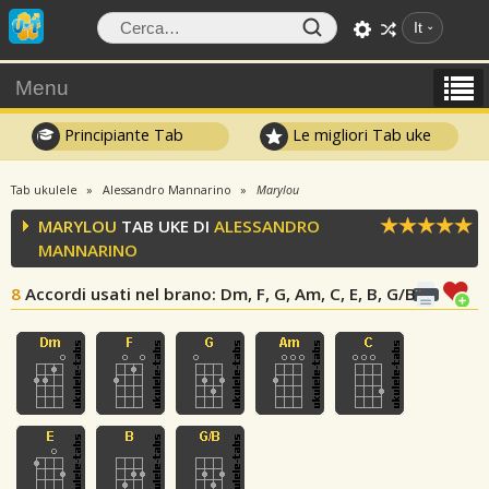
It
Menu
Principiante Tab
Le migliori Tab uke
Tab ukulele
Alessandro Mannarino
Marylou
MARYLOU
TAB UKE DI
ALESSANDRO
MANNARINO
8
Accordi usati nel brano
: Dm, F, G, Am, C, E, B, G/B