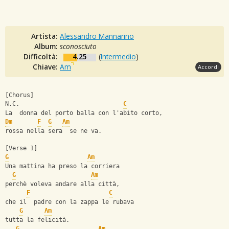
Artista:
Alessandro Mannarino
Album:
sconosciuto
Difficoltà:
4.25
(
Intermedio
)
Chiave:
Am
Accordi
[Chorus]
N.C.                             
C
La  donna del porto balla con l'abito corto,
Dm
F
G
Am
rossa nella sera  se ne va.
[Verse 1]
G
Am
Una mattina ha preso la corriera
G
Am
perchè voleva andare alla città,
F
C
che il  padre con la zappa le rubava
G
Am
tutta la felicità.
G
Am