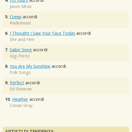
4.
I'm Yours
accordi
Jason Mraz
5.
Creep
accordi
Radiohead
6.
I Thought I Saw Your Face Today
accordi
She and Him
7.
Sailor Song
accordi
Gigi Perez
8.
You Are My Sunshine
accordi
Folk Songs
9.
Perfect
accordi
Ed Sheeran
10.
Heather
accordi
Conan Gray
ARTISTI DI TENDENZA