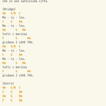
che in una santissima città.
[Bridge]
Am
G/B
C
Ma - ry - lou,
C
G
Am
Ma - ry - lou,
Am
G
Dm
tutti i marinai
F
G
Am
gridano I LOVE YOU,
Am
G/B
C
Ma - ry - lou,
C
G
Am
Ma - ry - lou,
Am
G
Dm
tutti i marinai
F
G
Am
gridano I LOVE YOU,
[Outro]
Am
G/B
C
C
G
Am
Am
G
Dm
F
G
Am