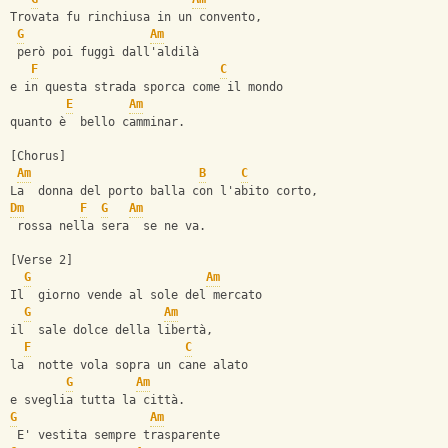
Trovata fu rinchiusa in un convento,
G
Am
 però poi fuggì dall'aldilà
F
C
e in questa strada sporca come il mondo
E
Am
quanto è  bello camminar.
[Chorus]
Am
B
C
La  donna del porto balla con l'abito corto,
Dm
F
G
Am
 rossa nella sera  se ne va.
[Verse 2]
G
Am
Il  giorno vende al sole del mercato
G
Am
il  sale dolce della libertà,
F
C
la  notte vola sopra un cane alato
G
Am
e sveglia tutta la città.
G
Am
 E' vestita sempre trasparente