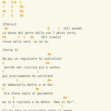
Am
G/B
C
C
G
Am
Am
G
Dm
F
G
Am
[Chorus]
Am
B
C
  (All muted)
La donna del porto balla con l'abito corto,
Dm
F
G
Am
    (All slowly)
rossa nella sera  se ne va.
[Verse 3]
Am
Ma poi un ragioniere ha svalvolato
G
Am
 perchè non riusciva più a contar,
F
C
poi precisamente ha calcolato
G
Am
di ammazzarla dentro a un bar.
G
Am
 Era stesa sopra al pavimento
G
Am
ma si è rialzata e ha detto: "Non si fa!".
F
C
Gli ha dato un pizzicotto sotto il mento