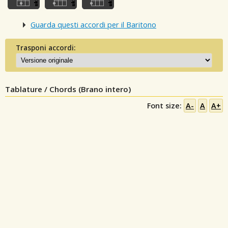
Guarda questi accordi per il Baritono
Trasponi accordi:
Tablature / Chords (Brano intero)
Font size:
A-
A
A+