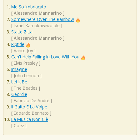
Me So 'mbriacato
[
Alessandro Mannarino
]
Somewhere Over The Rainbow
[
Israel Kamakawiwo'ole
]
Statte Zitta
[
Alessandro Mannarino
]
Riptide
[
Vance Joy
]
Can't Help Falling In Love With You
[
Elvis Presley
]
Imagine
[
John Lennon
]
Let It Be
[
The Beatles
]
Geordie
[
Fabrizio De Andrè
]
Il Gatto E La Volpe
[
Edoardo Bennato
]
La Musica Non C'è
[
Coez
]