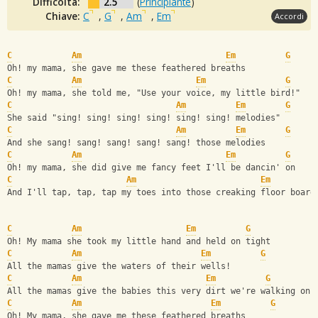
Difficoltà:
2.5
(
Principiante
)
Chiave:
C
,
G
,
Am
,
Em
Accordi
C
Am
Em
G
Oh! my mama, she gave me these feathered breaths 
C
Am
Em
G
Oh! my mama, she told me, "Use your voice, my little bird!"
C
Am
Em
G
She said "sing! sing! sing! sing! sing! sing! melodies"
C
Am
Em
G
And she sang! sang! sang! sang! sang! those melodies
C
Am
Em
G
Oh! my mama, she did give me fancy feet I'll be dancin' on
C
Am
Em
And I'll tap, tap, tap my toes into those creaking floor board
C
Am
Em
G
Oh! My mama she took my little hand and held on tight
C
Am
Em
G
All the mamas give the waters of their wells!
C
Am
Em
G
All the mamas give the babies this very dirt we're walking on
C
Am
Em
G
Oh! My mama, she gave me these feathered breaths 