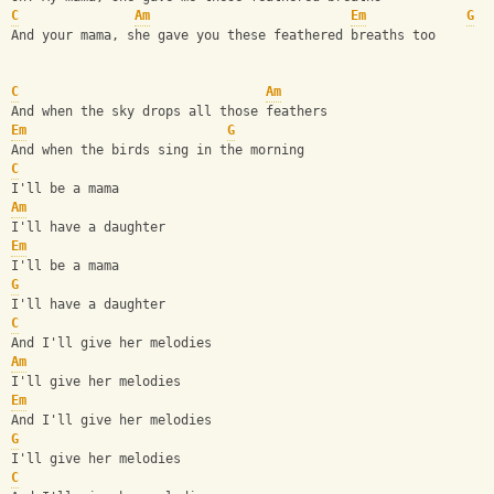
C
Am
Em
G
And your mama, she gave you these feathered breaths too
C
Am
And when the sky drops all those feathers
Em
G
And when the birds sing in the morning
C
I'll be a mama
Am
I'll have a daughter
Em
I'll be a mama
G
I'll have a daughter
C
And I'll give her melodies
Am
I'll give her melodies
Em
And I'll give her melodies
G
I'll give her melodies
C