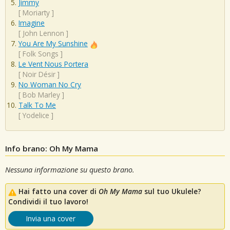
Jimmy
[
Moriarty
]
Imagine
[
John Lennon
]
You Are My Sunshine
[
Folk Songs
]
Le Vent Nous Portera
[
Noir Désir
]
No Woman No Cry
[
Bob Marley
]
Talk To Me
[
Yodelice
]
Info brano: Oh My Mama
Nessuna informazione su questo brano.
Hai fatto una cover di
Oh My Mama
sul tuo Ukulele?
Condividi il tuo lavoro!
Invia una cover