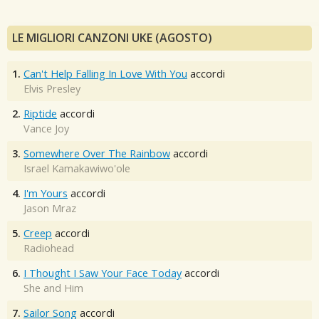
LE MIGLIORI CANZONI UKE (AGOSTO)
1.
Can't Help Falling In Love With You
accordi
Elvis Presley
2.
Riptide
accordi
Vance Joy
3.
Somewhere Over The Rainbow
accordi
Israel Kamakawiwo'ole
4.
I'm Yours
accordi
Jason Mraz
5.
Creep
accordi
Radiohead
6.
I Thought I Saw Your Face Today
accordi
She and Him
7.
Sailor Song
accordi