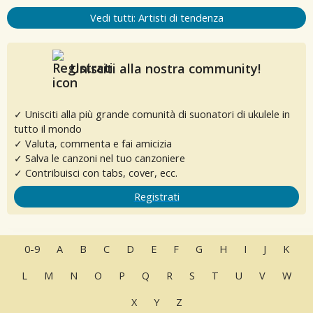
Vedi tutti: Artisti di tendenza
Unisciti alla nostra community!
✓ Unisciti alla più grande comunità di suonatori di ukulele in
tutto il mondo
✓ Valuta, commenta e fai amicizia
✓ Salva le canzoni nel tuo canzoniere
✓ Contribuisci con tabs, cover, ecc.
Registrati
0-9
A
B
C
D
E
F
G
H
I
J
K
L
M
N
O
P
Q
R
S
T
U
V
W
X
Y
Z