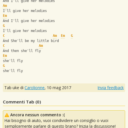
And I'll give her melodies
Am
I'll give her melodies
Em
And I'll give her melodies
G
I'll give her melodies
C
Am
Em
G
And She'll be my little bird
C
Am
And then she'll fly
Em
she'll fly
G
she'll fly
Tab uke di
Carolionne
,
10 mag 2017
Invia feedback
Commenti Tab (
0
)
Ancora nessun commento :(
Hai bisogno di aiuto, vuoi condividere un consiglio o vuoi
semplicemente parlare di questo brano? Inizia la discussione!