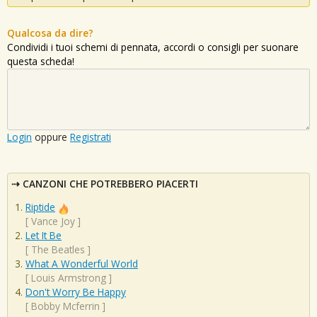
Qualcosa da dire?
Condividi i tuoi schemi di pennata, accordi o consigli per suonare
questa scheda!
Login
oppure
Registrati
CANZONI CHE POTREBBERO PIACERTI
Riptide
[
Vance Joy
]
Let It Be
[
The Beatles
]
What A Wonderful World
[
Louis Armstrong
]
Don't Worry Be Happy
[
Bobby Mcferrin
]