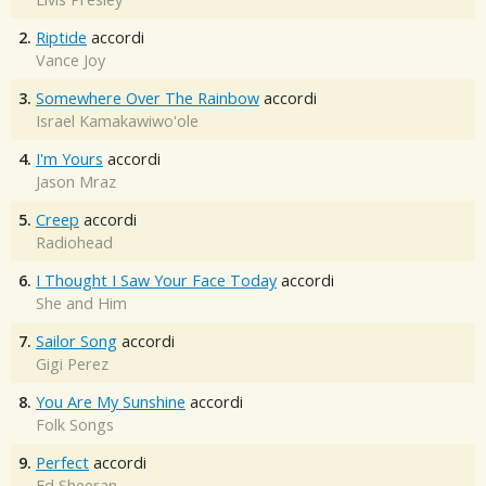
2.
Riptide
accordi
Vance Joy
3.
Somewhere Over The Rainbow
accordi
Israel Kamakawiwo'ole
4.
I'm Yours
accordi
Jason Mraz
5.
Creep
accordi
Radiohead
6.
I Thought I Saw Your Face Today
accordi
She and Him
7.
Sailor Song
accordi
Gigi Perez
8.
You Are My Sunshine
accordi
Folk Songs
9.
Perfect
accordi
Ed Sheeran