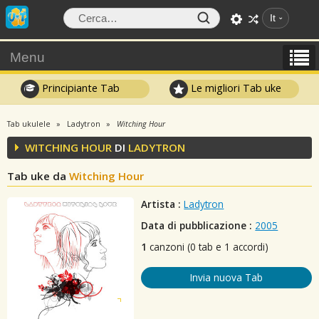
It
Menu
Principiante Tab
Le migliori Tab uke
Tab ukulele
Ladytron
Witching Hour
WITCHING HOUR
DI
LADYTRON
Tab uke da
Witching Hour
Artista :
Ladytron
Data di pubblicazione :
2005
1
canzoni (0 tab e 1 accordi)
Invia nuova Tab