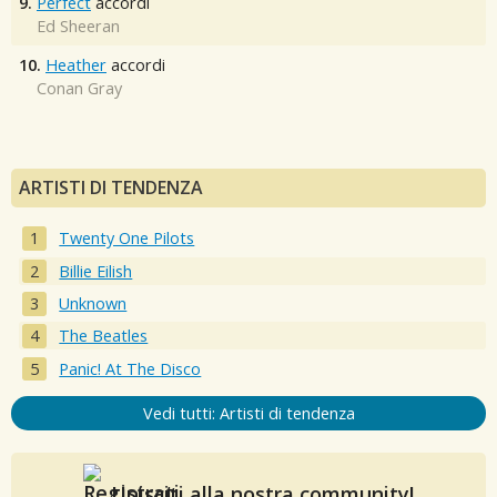
9.
Perfect
accordi
Ed Sheeran
10.
Heather
accordi
Conan Gray
ARTISTI DI TENDENZA
Twenty One Pilots
Billie Eilish
Unknown
The Beatles
Panic! At The Disco
Vedi tutti: Artisti di tendenza
Unisciti alla nostra community!