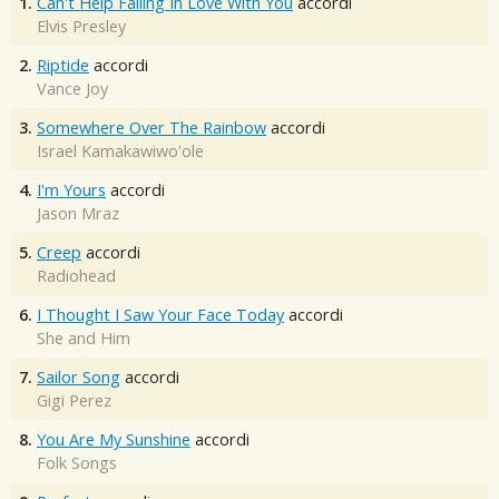
1.
Can't Help Falling In Love With You
accordi
Elvis Presley
2.
Riptide
accordi
Vance Joy
3.
Somewhere Over The Rainbow
accordi
Israel Kamakawiwo'ole
4.
I'm Yours
accordi
Jason Mraz
5.
Creep
accordi
Radiohead
6.
I Thought I Saw Your Face Today
accordi
She and Him
7.
Sailor Song
accordi
Gigi Perez
8.
You Are My Sunshine
accordi
Folk Songs