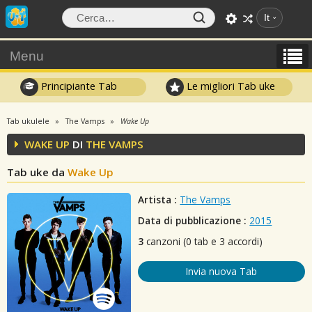
It
Menu
Principiante Tab
Le migliori Tab uke
Tab ukulele
The Vamps
Wake Up
WAKE UP
DI
THE VAMPS
Tab uke da
Wake Up
Artista :
The Vamps
Data di pubblicazione :
2015
3
canzoni (0 tab e 3 accordi)
Invia nuova Tab