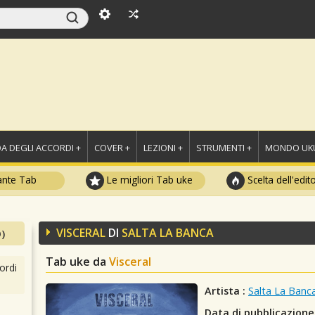
A DEGLI ACCORDI +
COVER +
LEZIONI +
STRUMENTI +
MONDO UKU
ante Tab
Le migliori Tab uke
Scelta dell'edit
VISCERAL
DI
SALTA LA BANCA
)
Tab uke da
Visceral
ordi
Artista :
Salta La Banc
Data di pubblicazione 