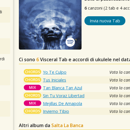
6
canzoni (2 tab e 4 acc
i
Invia nuova Tab
rdi
Ci sono
6
Visceral
Tab e accordi di ukulele nel da
CHORDS
Yo Te Culpo
Vota la ca
CHORDS
Tus Iniciales
Vota la ca
MIX
Tan Blanca Tan Azul
Vota la ca
CHORDS
Sin Tu Voraz Libertad
Vota la ca
MIX
Mejillas De Amapola
Vota la ca
CHORDS
Invierno Tibio
Vota la ca
Altri album da
Salta La Banca