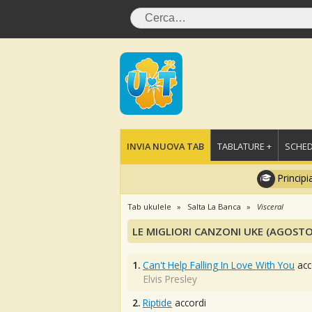
INVIA NUOVA TAB
TABLATURE +
SCHED
Principi
Tab ukulele
Salta La Banca
Visceral
LE MIGLIORI CANZONI UKE (AGOSTO
1.
Can't Help Falling In Love With You
acc
Elvis Presley
2.
Riptide
accordi