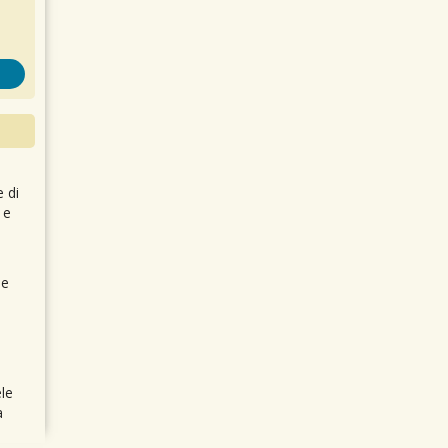
e di
 e
 e
le
a