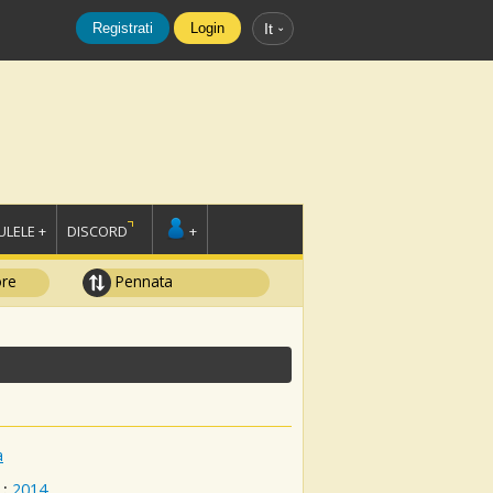
Registrati
Login
It
LELE +
DISCORD
+
ore
Pennata
a
:
2014