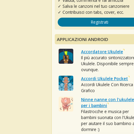
✓ Valuta, commenta e fai amicizia
✓ Salva le canzoni nel tuo canzoniere
✓ Contribuisci con tabs, cover, ecc.
Registrati
APPLICAZIONI ANDROID
Accordatore Ukulele
Il più accurato sintonizzator
Ukulele. Disponibile sempre
ovunque.
Accordi Ukulele Pocket
Accordi Ukulele Con Ricerca
Grafico
Ninne nanne con l'ukulele
per i bambini
Filastrocche e musica per
bambini suonata con l'Ukule
per aiutare il suo bambino 
dormire :)