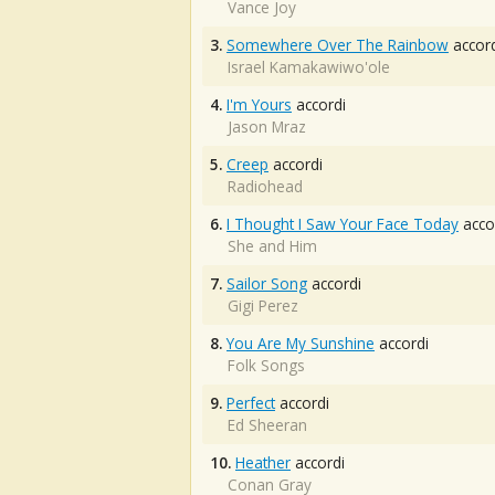
Vance Joy
3.
Somewhere Over The Rainbow
accord
Israel Kamakawiwo'ole
4.
I'm Yours
accordi
Jason Mraz
5.
Creep
accordi
Radiohead
6.
I Thought I Saw Your Face Today
acco
She and Him
7.
Sailor Song
accordi
Gigi Perez
8.
You Are My Sunshine
accordi
Folk Songs
9.
Perfect
accordi
Ed Sheeran
10.
Heather
accordi
Conan Gray