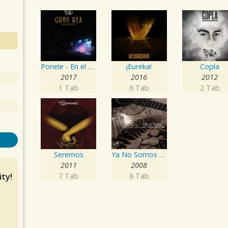
Ponele - En el Gran Rex
¡Eureka!
Copla
2017
2016
2012
1 Tab
6 Tab
2 Tab
Seremos
Ya No Somos Dos Ahora
2011
2008
ty!
7 Tab
8 Tab