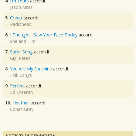
4.
I'm Yours
accordi
Jason Mraz
5.
Creep
accordi
Radiohead
6.
I Thought I Saw Your Face Today
accordi
She and Him
7.
Sailor Song
accordi
Gigi Perez
8.
You Are My Sunshine
accordi
Folk Songs
9.
Perfect
accordi
Ed Sheeran
10.
Heather
accordi
Conan Gray