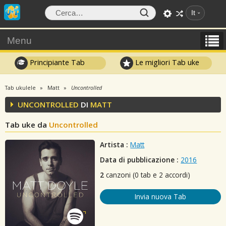
It
Menu
Principiante Tab
Le migliori Tab uke
Tab ukulele
Matt
Uncontrolled
UNCONTROLLED
DI
MATT
Tab uke da
Uncontrolled
Artista :
Matt
Data di pubblicazione :
2016
2
canzoni (0 tab e 2 accordi)
Invia nuova Tab