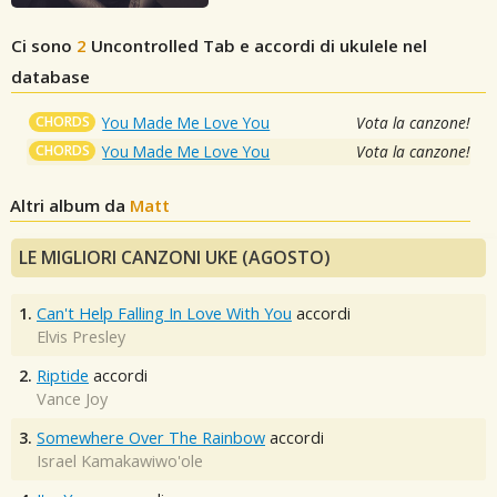
Ci sono
2
Uncontrolled
Tab e accordi di ukulele nel
database
CHORDS
You Made Me Love You
Vota la canzone!
CHORDS
You Made Me Love You
Vota la canzone!
Altri album da
Matt
LE MIGLIORI CANZONI UKE (AGOSTO)
1.
Can't Help Falling In Love With You
accordi
Elvis Presley
2.
Riptide
accordi
Vance Joy
3.
Somewhere Over The Rainbow
accordi
Israel Kamakawiwo'ole