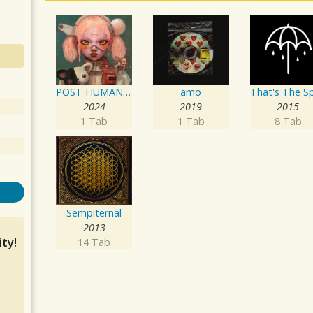
POST HUMAN: NeX GEn
amo
2024
2019
2015
1 Tab
1 Tab
8 Tab
Sempiternal
2013
ty!
14 Tab