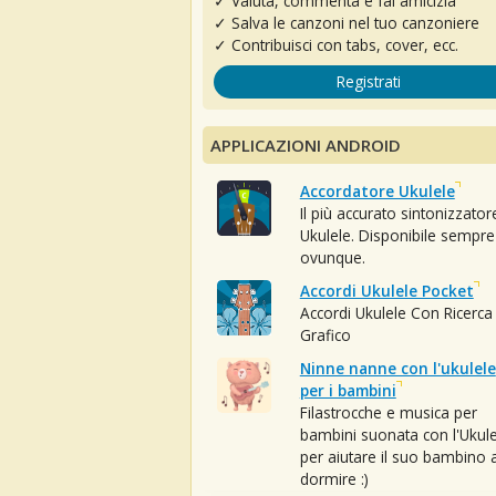
✓ Valuta, commenta e fai amicizia
✓ Salva le canzoni nel tuo canzoniere
✓ Contribuisci con tabs, cover, ecc.
Registrati
APPLICAZIONI ANDROID
Accordatore Ukulele
Il più accurato sintonizzator
Ukulele. Disponibile sempre
ovunque.
Accordi Ukulele Pocket
Accordi Ukulele Con Ricerca
Grafico
Ninne nanne con l'ukulele
per i bambini
Filastrocche e musica per
bambini suonata con l'Ukule
per aiutare il suo bambino 
dormire :)