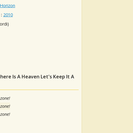
Horizon
:
2010
ordi)
 There Is A Heaven Let's Keep It A
nzone!
nzone!
nzone!