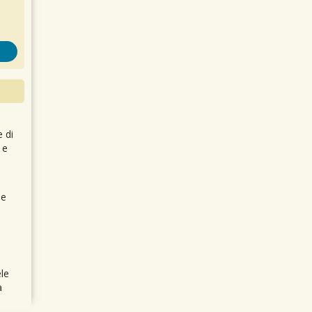
e di
 e
 e
le
a