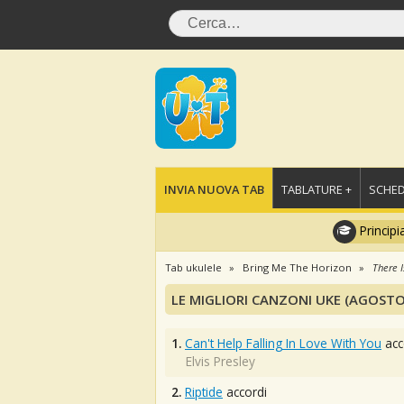
INVIA NUOVA TAB
TABLATURE +
SCHED
Principi
Tab ukulele
Bring Me The Horizon
There I
LE MIGLIORI CANZONI UKE (AGOSTO
1.
Can't Help Falling In Love With You
acc
Elvis Presley
2.
Riptide
accordi