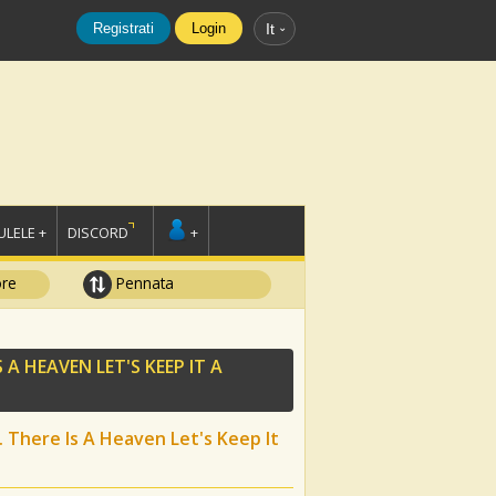
Registrati
Login
It
LELE +
DISCORD
+
ore
Pennata
IS A HEAVEN LET'S KEEP IT A
t. There Is A Heaven Let's Keep It