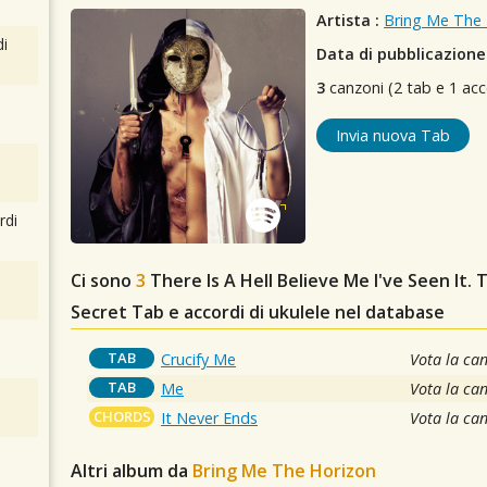
Artista :
Bring Me The 
i
Data di pubblicazione 
3
canzoni (2 tab e 1 acc
Invia nuova Tab
rdi
Ci sono
3
There Is A Hell Believe Me I've Seen It.
Secret
Tab e accordi di ukulele nel database
TAB
Crucify Me
Vota la ca
TAB
Me
Vota la ca
CHORDS
It Never Ends
Vota la ca
Altri album da
Bring Me The Horizon