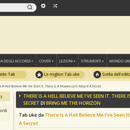
A DEGLI ACCORDI +
COVER +
LEZIONI +
STRUMENTI +
MONDO UKU
ante Tab
Le migliori Tab uke
Scelta dell'edit
s A Hell Believe Me I've Seen It. There Is A Heaven Let's Keep It A Secret
THERE IS A HELL BELIEVE ME I'VE SEEN IT. THERE 
)
SECRET
DI
BRING ME THE HORIZON
ordi
Tab uke da
There Is A Hell Believe Me I've Seen I
A Secret