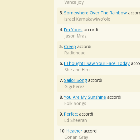
Vance Joy
3.
Somewhere Over The Rainbow
accord
Israel Kamakawiwo'ole
4.
I'm Yours
accordi
Jason Mraz
5.
Creep
accordi
Radiohead
6.
I Thought I Saw Your Face Today
acco
She and Him
7.
Sailor Song
accordi
Gigi Perez
8.
You Are My Sunshine
accordi
Folk Songs
9.
Perfect
accordi
Ed Sheeran
10.
Heather
accordi
Conan Gray