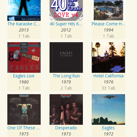
The Karaoke Channel - Sing Songs About Yesterday
40 Super Hits Karaoke: Love, Vol. 4
Please Come Home For Christmas/Funky New Year
2013
2012
1994
1 Tab
1 Tab
1 Tab
Eagles Live
The Long Run
Hotel California
1980
1979
1976
1 Tab
2 Tab
33 Tab
One Of These Nights
Desperado
Eagles
1975
1973
1972