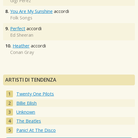
Gigi Perez
8.
You Are My Sunshine
accordi
Folk Songs
9.
Perfect
accordi
Ed Sheeran
10.
Heather
accordi
Conan Gray
ARTISTI DI TENDENZA
Twenty One Pilots
Billie Eilish
Unknown
The Beatles
Panic! At The Disco