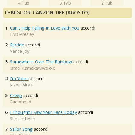
4 Tab
3 Tab
2 Tab
LE MIGLIORI CANZONI UKE (AGOSTO)
1.
Can't Help Falling In Love With You
accordi
Elvis Presley
2.
Riptide
accordi
Vance Joy
3.
Somewhere Over The Rainbow
accordi
Israel Kamakawiwo'ole
4.
I'm Yours
accordi
Jason Mraz
5.
Creep
accordi
Radiohead
6.
I Thought I Saw Your Face Today
accordi
She and Him
7.
Sailor Song
accordi