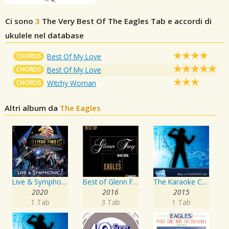
Ci sono
3
The Very Best Of The Eagles
Tab e accordi di
ukulele nel database
CHORDS
Best Of My Love
CHORDS
Best Of My Love
CHORDS
Witchy Woman
Altri album da
The Eagles
Live & Symphonic
Best of Glenn Frey & Eagles (1948-2016)
The Karaoke Channel - Sing Learn to Be Still Like Eagles
2020
2016
2015
1 Tab
3 Tab
1 Tab