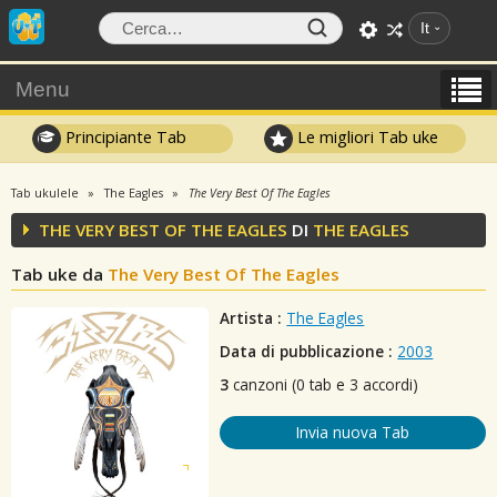
It
Menu
Principiante Tab
Le migliori Tab uke
Tab ukulele
The Eagles
The Very Best Of The Eagles
THE VERY BEST OF THE EAGLES
DI
THE EAGLES
Tab uke da
The Very Best Of The Eagles
Artista :
The Eagles
Data di pubblicazione :
2003
3
canzoni (0 tab e 3 accordi)
Invia nuova Tab