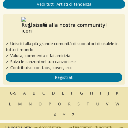
Vedi tutti: Artisti di tendenza
Unisciti alla nostra community!
✓ Unisciti alla più grande comunità di suonatori di ukulele in
tutto il mondo
✓ Valuta, commenta e fai amicizia
✓ Salva le canzoni nel tuo canzoniere
✓ Contribuisci con tabs, cover, ecc.
Registrati
0-9
A
B
C
D
E
F
G
H
I
J
K
L
M
N
O
P
Q
R
S
T
U
V
W
X
Y
Z
La nostra rete:
Accordatore
Diagrammi di accordi