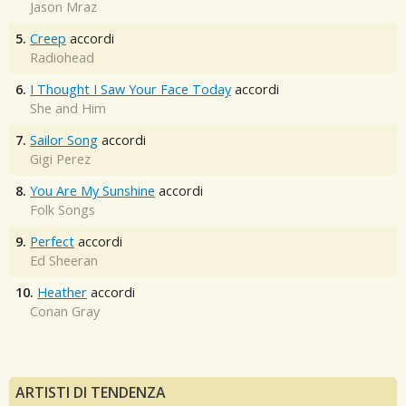
Jason Mraz
5.
Creep
accordi
Radiohead
6.
I Thought I Saw Your Face Today
accordi
She and Him
7.
Sailor Song
accordi
Gigi Perez
8.
You Are My Sunshine
accordi
Folk Songs
9.
Perfect
accordi
Ed Sheeran
10.
Heather
accordi
Conan Gray
ARTISTI DI TENDENZA