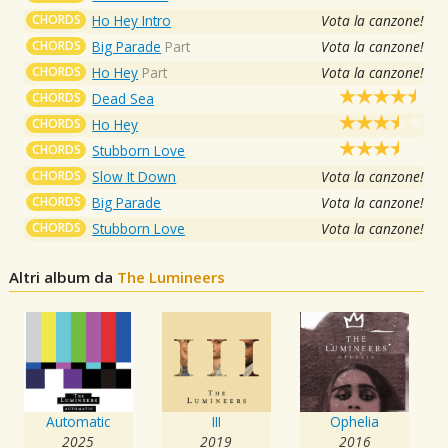
CHORDS
Ho Hey Intro
Vota la canzone!
CHORDS
Big Parade
Part
Vota la canzone!
CHORDS
Ho Hey
Part
Vota la canzone!
CHORDS
Dead Sea
CHORDS
Ho Hey
CHORDS
Stubborn Love
CHORDS
Slow It Down
Vota la canzone!
CHORDS
Big Parade
Vota la canzone!
CHORDS
Stubborn Love
Vota la canzone!
Altri album da
The Lumineers
Automatic
III
Ophelia
2025
2019
2016