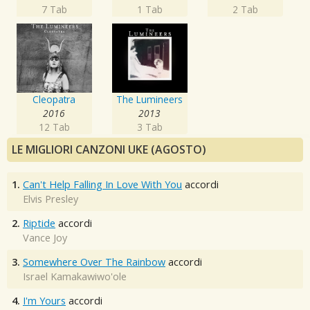
7 Tab
1 Tab
2 Tab
Cleopatra
The Lumineers
2016
2013
12 Tab
3 Tab
LE MIGLIORI CANZONI UKE (AGOSTO)
1.
Can't Help Falling In Love With You
accordi
Elvis Presley
2.
Riptide
accordi
Vance Joy
3.
Somewhere Over The Rainbow
accordi
Israel Kamakawiwo'ole
4.
I'm Yours
accordi