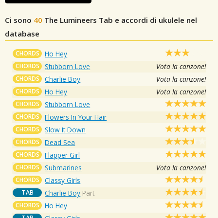
Ci sono
40
The Lumineers
Tab e accordi di ukulele nel
database
CHORDS
Ho Hey
CHORDS
Stubborn Love
Vota la canzone!
CHORDS
Charlie Boy
Vota la canzone!
CHORDS
Ho Hey
Vota la canzone!
CHORDS
Stubborn Love
CHORDS
Flowers In Your Hair
CHORDS
Slow It Down
CHORDS
Dead Sea
CHORDS
Flapper Girl
CHORDS
Submarines
Vota la canzone!
CHORDS
Classy Girls
TAB
Charlie Boy
Part
CHORDS
Ho Hey
TAB