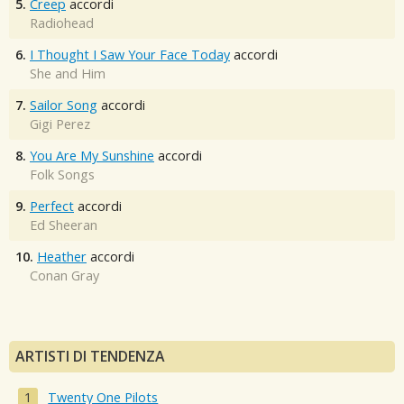
5.
Creep
accordi
Radiohead
6.
I Thought I Saw Your Face Today
accordi
She and Him
7.
Sailor Song
accordi
Gigi Perez
8.
You Are My Sunshine
accordi
Folk Songs
9.
Perfect
accordi
Ed Sheeran
10.
Heather
accordi
Conan Gray
ARTISTI DI TENDENZA
Twenty One Pilots