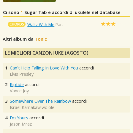
Ci sono
1
Sugar
Tab e accordi di ukulele nel database
CHORDS
Waltz With Me
Part
Altri album da
Tonic
LE MIGLIORI CANZONI UKE (AGOSTO)
1.
Can't Help Falling In Love With You
accordi
Elvis Presley
2.
Riptide
accordi
Vance Joy
3.
Somewhere Over The Rainbow
accordi
Israel Kamakawiwo'ole
4.
I'm Yours
accordi
Jason Mraz