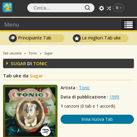
It
Menu
Principiante Tab
Le migliori Tab uke
Tab ukulele
Tonic
Sugar
SUGAR
DI
TONIC
Tab uke da
Sugar
Artista :
Tonic
Data di pubblicazione :
1999
1
canzoni (0 tab e 1 accordi)
Invia nuova Tab