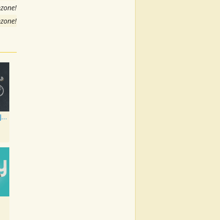
nzone!
nzone!
Angel in Blue Jeans