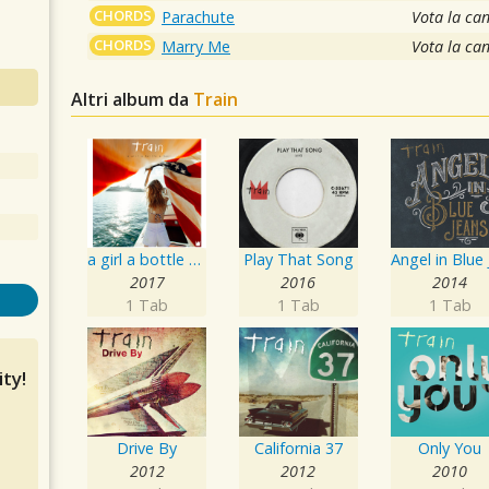
CHORDS
Parachute
Vota la ca
CHORDS
Marry Me
Vota la ca
Altri album da
Train
a girl a bottle a boat
Play That Song
2017
2016
2014
1 Tab
1 Tab
1 Tab
ty!
Drive By
California 37
Only You
2012
2012
2010