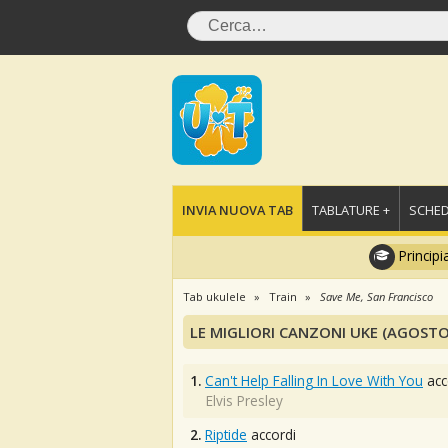
INVIA NUOVA TAB
TABLATURE +
SCHED
Principi
Tab ukulele
Train
Save Me, San Francisco
LE MIGLIORI CANZONI UKE (AGOSTO
1.
Can't Help Falling In Love With You
acc
Elvis Presley
2.
Riptide
accordi