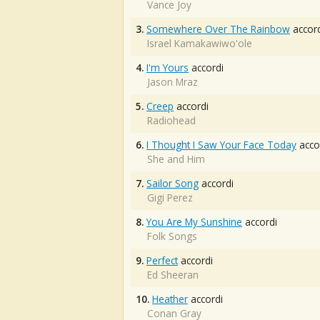
Vance Joy
3.
Somewhere Over The Rainbow
accord
Israel Kamakawiwo'ole
4.
I'm Yours
accordi
Jason Mraz
5.
Creep
accordi
Radiohead
6.
I Thought I Saw Your Face Today
acco
She and Him
7.
Sailor Song
accordi
Gigi Perez
8.
You Are My Sunshine
accordi
Folk Songs
9.
Perfect
accordi
Ed Sheeran
10.
Heather
accordi
Conan Gray