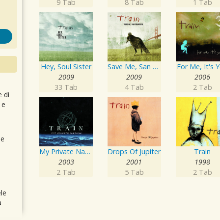
9 Tab
8 Tab
1 Tab
Hey, Soul Sister
Save Me, San Francisco
For Me, It's 
2009
2009
2006
33 Tab
4 Tab
2 Tab
e di
 e
 e
My Private Nation
Drops Of Jupiter
Train
2003
2001
1998
2 Tab
5 Tab
2 Tab
le
a