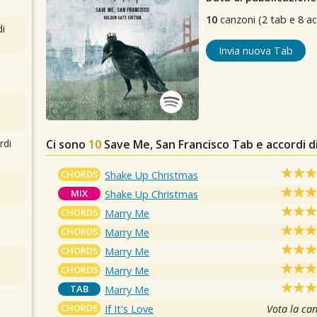
10
canzoni (2 tab e 8 ac
i
Invia nuova Tab
Ci sono
10
Save Me, San Francisco
Tab e accordi d
rdi
CHORDS
Shake Up Christmas
MIX
Shake Up Christmas
CHORDS
Marry Me
CHORDS
Marry Me
CHORDS
Marry Me
CHORDS
Marry Me
TAB
Marry Me
CHORDS
If It's Love
Vota la ca