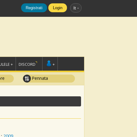
Registrati
Login
It
LELE +
DISCORD
+
ore
Pennata
:
2009