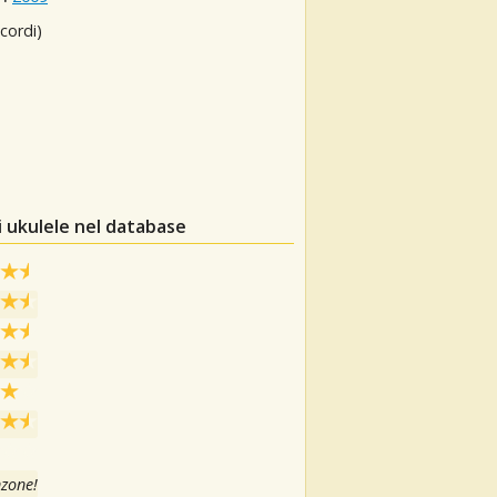
cordi)
i ukulele nel database
nzone!