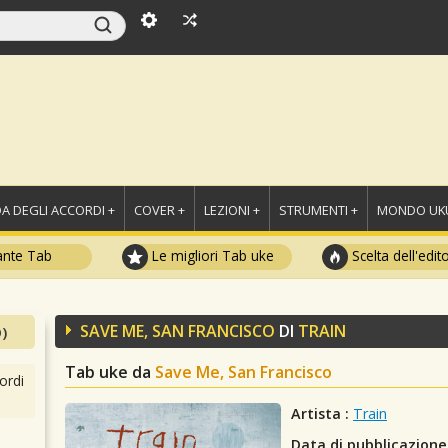
A DEGLI ACCORDI +
COVER +
LEZIONI +
STRUMENTI +
MONDO UKU
ante Tab
Le migliori Tab uke
Scelta dell'edit
SAVE ME, SAN FRANCISCO
DI
TRAIN
)
Tab uke da
Save Me, San Francisco
ordi
Artista :
Train
Data di pubblicazione 