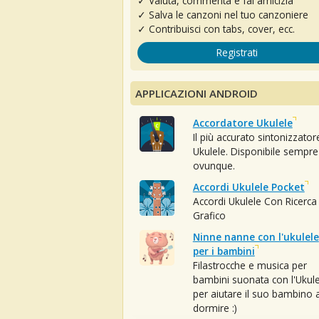
✓ Valuta, commenta e fai amicizia
✓ Salva le canzoni nel tuo canzoniere
✓ Contribuisci con tabs, cover, ecc.
Registrati
APPLICAZIONI ANDROID
Accordatore Ukulele
Il più accurato sintonizzator
Ukulele. Disponibile sempre
ovunque.
Accordi Ukulele Pocket
Accordi Ukulele Con Ricerca
Grafico
Ninne nanne con l'ukulele
per i bambini
Filastrocche e musica per
bambini suonata con l'Ukule
per aiutare il suo bambino 
dormire :)