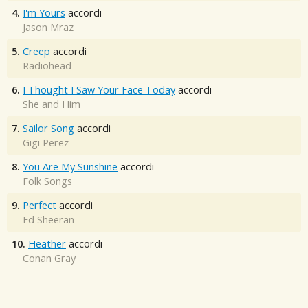
4.
I'm Yours
accordi
Jason Mraz
5.
Creep
accordi
Radiohead
6.
I Thought I Saw Your Face Today
accordi
She and Him
7.
Sailor Song
accordi
Gigi Perez
8.
You Are My Sunshine
accordi
Folk Songs
9.
Perfect
accordi
Ed Sheeran
10.
Heather
accordi
Conan Gray