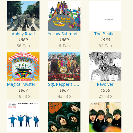
Abbey Road
Yellow Submarine
The Beatles
1969
1969
1968
86 Tab
6 Tab
64 Tab
Magical Mystery Tour
Sgt. Pepper's Lonely Hearts Club Band
Revolver
1967
1967
1966
18 Tab
43 Tab
21 Tab