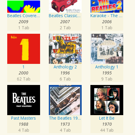
Beatles Covered - A Tribute To Lennon & McCartney Vol. 2
Beatles Classics - From Me To You
Karaoke - The Beatles 2
2009
2007
2006
1 Tab
2 Tab
1 Tab
1
Anthology 2
Anthology 1
2000
1996
1995
62 Tab
6 Tab
9 Tab
Past Masters
The Beatles 1967 - 1970
Let It Be
1988
1973
1970
4 Tab
4 Tab
44 Tab