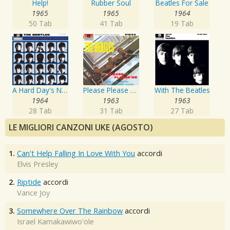
Help!
Rubber Soul
Beatles For Sale
1965
1965
1964
50 Tab
41 Tab
19 Tab
A Hard Day's Night
Please Please Me
With The Beatles
1964
1963
1963
28 Tab
31 Tab
27 Tab
LE MIGLIORI CANZONI UKE (AGOSTO)
1.
Can't Help Falling In Love With You
accordi
Elvis Presley
2.
Riptide
accordi
Vance Joy
3.
Somewhere Over The Rainbow
accordi
Israel Kamakawiwo'ole