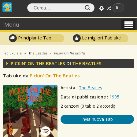
It
Menu
Principiante Tab
Le migliori Tab uke
Tab ukulele
The Beatles
Pickin' On The Beatles
PICKIN' ON THE BEATLES
DI
THE BEATLES
Tab uke da
Pickin' On The Beatles
Artista :
The Beatles
Data di pubblicazione :
1995
2
canzoni (0 tab e 2 accordi)
Invia nuova Tab