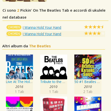
Ci sono
2
Pickin' On The Beatles
Tab e accordi di ukulele
nel database
CHORDS
I Wanna Hold Your Hand
CHORDS
I Wanna Hold Your Hand
Altri album da
The Beatles
Live At The Hollywood Bowl
Tribute to the Beatles
50 #1 Beatles Karaoke Songs
2016
2010
2010
1 Tab
1 Tab
2 Tab