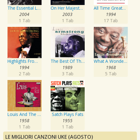
The Essential Louis Armstrong
On Her Majesty's Secret Service
All Time Greatest Hits
2004
2003
1994
1 Tab
1 Tab
17 Tab
Highlights From His Decca Years
The Best Of The Decca Years Volume One: The Singer
What A Wonderful World
1994
1989
1968
2 Tab
3 Tab
5 Tab
Louis And The Good Book
Satch Plays Fats
1958
1955
1 Tab
1 Tab
LE MIGLIORI CANZONI UKE (AGOSTO)