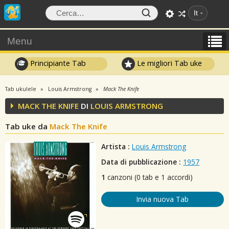
It
Menu
Principiante Tab
Le migliori Tab uke
Tab ukulele
Louis Armstrong
Mack The Knife
MACK THE KNIFE
DI
LOUIS ARMSTRONG
Tab uke da
Mack The Knife
Artista :
Louis Armstrong
Data di pubblicazione :
1957
1
canzoni (0 tab e 1 accordi)
Invia nuova Tab