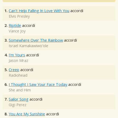
1.
Can't Help Falling In Love With You
accordi
Elvis Presley
2.
Riptide
accordi
Vance Joy
3.
Somewhere Over The Rainbow
accordi
Israel Kamakawiwo'ole
4.
I'm Yours
accordi
Jason Mraz
5.
Creep
accordi
Radiohead
6.
I Thought I Saw Your Face Today
accordi
She and Him
7.
Sailor Song
accordi
Gigi Perez
8.
You Are My Sunshine
accordi