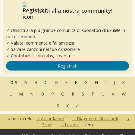
Unisciti alla nostra community!
✓ Unisciti alla più grande comunità di suonatori di ukulele in
tutto il mondo
✓ Valuta, commenta e fai amicizia
✓ Salva le canzoni nel tuo canzoniere
✓ Contribuisci con tabs, cover, ecc.
Registrati
0-9
A
B
C
D
E
F
G
H
I
J
K
L
M
N
O
P
Q
R
S
T
U
V
W
X
Y
Z
La nostra rete:
Accordatore
Diagrammi di accordi
Scale
Lezioni
(en)