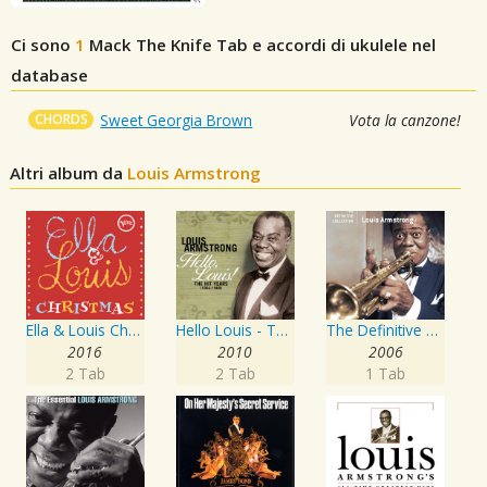
Ci sono
1
Mack The Knife
Tab e accordi di ukulele nel
database
CHORDS
Sweet Georgia Brown
Vota la canzone!
Altri album da
Louis Armstrong
Ella & Louis Christmas
Hello Louis - The Hit Years
The Definitive Collection
2016
2010
2006
2 Tab
2 Tab
1 Tab