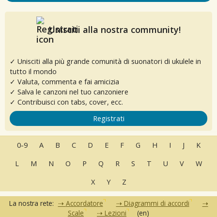
Unisciti alla nostra community!
✓ Unisciti alla più grande comunità di suonatori di ukulele in
tutto il mondo
✓ Valuta, commenta e fai amicizia
✓ Salva le canzoni nel tuo canzoniere
✓ Contribuisci con tabs, cover, ecc.
Registrati
0-9
A
B
C
D
E
F
G
H
I
J
K
L
M
N
O
P
Q
R
S
T
U
V
W
X
Y
Z
La nostra rete:
Accordatore
Diagrammi di accordi
Scale
Lezioni
(en)