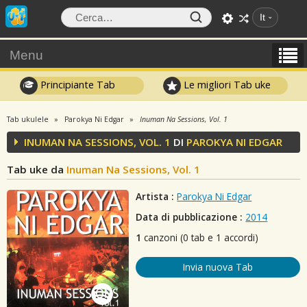
It
Menu
Principiante Tab
Le migliori Tab uke
Tab ukulele
Parokya Ni Edgar
Inuman Na Sessions, Vol. 1
INUMAN NA SESSIONS, VOL. 1
DI
PAROKYA NI EDGAR
Tab uke da
Inuman Na Sessions, Vol. 1
Artista :
Parokya Ni Edgar
Data di pubblicazione :
2014
1
canzoni (0 tab e 1 accordi)
Invia nuova Tab