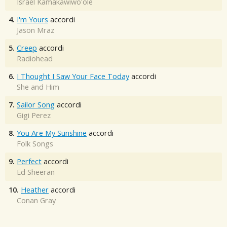
Israel Kamakawiwo'ole
4.
I'm Yours
accordi
Jason Mraz
5.
Creep
accordi
Radiohead
6.
I Thought I Saw Your Face Today
accordi
She and Him
7.
Sailor Song
accordi
Gigi Perez
8.
You Are My Sunshine
accordi
Folk Songs
9.
Perfect
accordi
Ed Sheeran
10.
Heather
accordi
Conan Gray