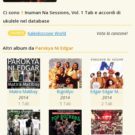
Ci sono
1
Inuman Na Sessions, Vol. 1
Tab e accordi di
ukulele nel database
CHORDS
Kaleidoscope World
Vota la canzone!
Altri album da
Parokya Ni Edgar
Matira Matibay
Bigotilyo
Edgar Edgar Musikahan
2014
2014
2014
1 Tab
5 Tab
2 Tab