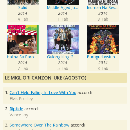
Solid
Middle-Aged Juvenile Novelty Pop Rockers
Inuman Na Sessions, Vol. 2
2014
2014
2014
4 Tab
1 Tab
8 Tab
Halina Sa Parokya
Gulong Itlog Gulong
Buruguduystunstugudunstuy
2014
2014
2014
7 Tab
5 Tab
8 Tab
LE MIGLIORI CANZONI UKE (AGOSTO)
1.
Can't Help Falling In Love With You
accordi
Elvis Presley
2.
Riptide
accordi
Vance Joy
3.
Somewhere Over The Rainbow
accordi